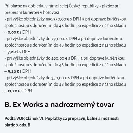
Pri platbe na dobierku v rámci celej Českej republiky - platíte pri
preberaní kuriérovi v hotovosti:
- pri výške objednávky nad 350,00 € s DPH a pri doprave kuriérskou
spoločnosťou s doručením do 48 hodín po expedícii z nášho skladu
–
s DPH
0,00 €
- pri výške objednávky do 79,00 € s DPH a pri doprave kuriérskou
spoločnosťou s doručením do 48 hodín po expedícii z nášho skladu
–
s DPH
7
,20
€
- pri výške objednávky do 200,00 € s DPH a pri doprave kuriérskou
spoločnosťou s doručením do 48 hodín po expedícii z nášho skladu
–
s DPH
9
,20
€
- pri výške objednávky do 350,00 € s DPH a pri doprave kuriérskou
spoločnosťou s doručením do 48 hodín po expedícii z nášho skladu
–
s DPH
11
,20
€
B. Ex Works a nadrozmerný tovar
Podľa VOP,
Článok VI. Poplatky za prepravu, balné a možnosti
platieb, ods. B