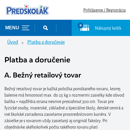
Prihlásenie / Registrácia
0
Nákupný košík
MENU
Úvod
Platba a doručenie
Platba a doručenie
A. Bežný retailový tovar
Bežný retailový tovar je kažká položka ponúkaného tovaru, ktorej
balenie má hmotnosť max. do 25 kg s rozmermi zasielky kde obvod
balíka + najdlhšia strana nesmie presiahnuť 300 cm. Tovar pre
fyzické osoby, materské, základné a špeciálne školy, detské centrá a
iné školské zariadenia zasielame prostredníctvom kuriéra. V
zásielke je s tovarom vždy zasielaný aj originál faktúry. Pri
objednávke akéhokoľvek počtu takéhoto tovaru platí: