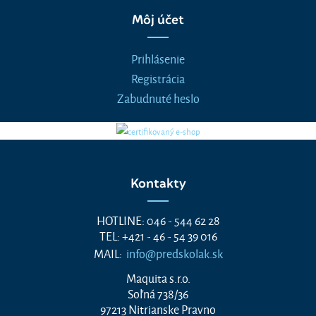
Môj účet
Prihlásenie
Registrácia
Zabudnuté heslo
Kontakty
HOTLINE: 046 - 544 62 28
TEL: +421 - 46 - 54 39 016
MAIL:
info@predskolak.sk
Maquita s.r.o.
Soľná 738/36
97213 Nitrianske Pravno