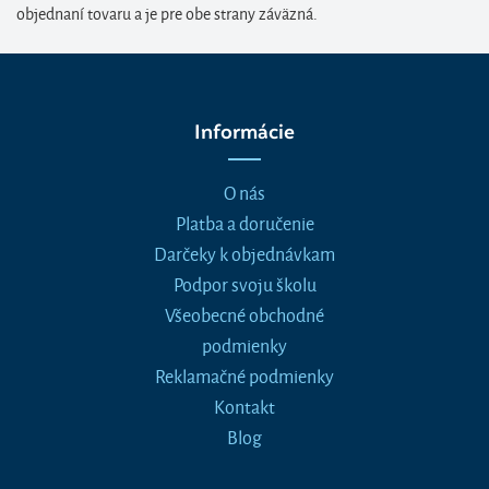
objednaní tovaru a je pre obe strany záväzná.
Informácie
O nás
Platba a doručenie
Darčeky k objednávkam
Podpor svoju školu
Všeobecné obchodné
podmienky
Reklamačné podmienky
Kontakt
Blog