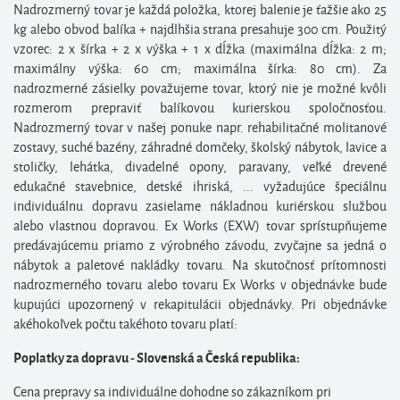
Nadrozmerný tovar je každá položka, ktorej balenie je ťažšie ako 25
kg alebo obvod balíka + najdlhšia strana presahuje 300 cm. Použitý
vzorec: 2 x šírka + 2 x výška + 1 x dĺžka (maximálna dĺžka: 2 m;
maximálny výška: 60 cm; maximálna šírka: 80 cm). Za
nadrozmerné zásielky považujeme tovar, ktorý nie je možné kvôli
rozmerom prepraviť balíkovou kurierskou spoločnosťou.
Nadrozmerný tovar v našej ponuke napr. rehabilitačné molitanové
zostavy, suché bazény, záhradné domčeky, školský nábytok, lavice a
stoličky, lehátka, divadelné opony, paravany, veľké drevené
edukačné stavebnice, detské ihriská, ... vyžadujúce špeciálnu
individuálnu dopravu zasielame nákladnou kuriérskou službou
alebo vlastnou dopravou. Ex Works (EXW) tovar sprístupňujeme
predávajúcemu priamo z výrobného závodu, zvyčajne sa jedná o
nábytok a paletové nakládky tovaru. Na skutočnosť prítomnosti
nadrozmerného tovaru alebo tovaru Ex Works v objednávke bude
kupujúci upozornený v rekapitulácii objednávky. Pri objednávke
akéhokoľvek počtu takéhoto tovaru platí:
Poplatky za dopravu - Slovenská a Česká republika:
Cena prepravy sa individuálne dohodne so zákazníkom pri