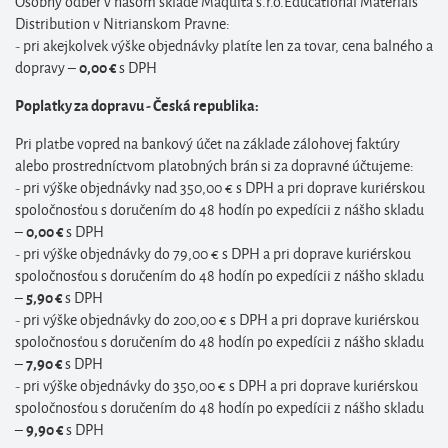
Osobný odber v našom sklade Maquita s.r.o.Educational Materials
Distribution v Nitrianskom Pravne:
- pri akejkolvek výške objednávky platíte len za tovar, cena balného a
dopravy –
s DPH
0,00 €
Poplatky za dopravu - Česká republika:
Pri platbe vopred na bankový účet na základe zálohovej faktúry
alebo prostredníctvom platobných brán si za dopravné účtujeme:
- pri výške objednávky nad 350,00 € s DPH a pri doprave kuriérskou
spoločnosťou s doručením do 48 hodín po expedícii z nášho skladu
–
s DPH
0,00 €
- pri výške objednávky do 79,00 € s DPH a pri doprave kuriérskou
spoločnosťou s doručením do 48 hodín po expedícii z nášho skladu
–
s DPH
5
,90
€
- pri výške objednávky do 200,00 € s DPH a pri doprave kuriérskou
spoločnosťou s doručením do 48 hodín po expedícii z nášho skladu
–
s DPH
7
,90
€
- pri výške objednávky do 350,00 € s DPH a pri doprave kuriérskou
spoločnosťou s doručením do 48 hodín po expedícii z nášho skladu
–
s DPH
9
,90
€