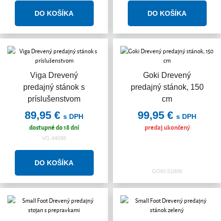
Viga Drevený
Goki Drevený
predajný stánok s
predajný stánok, 150
príslušenstvom
cm
89,95 €
99,95 €
s DPH
s DPH
dostupné do 18 dní
predaj ukončený
VG.44099
GOKI.51808