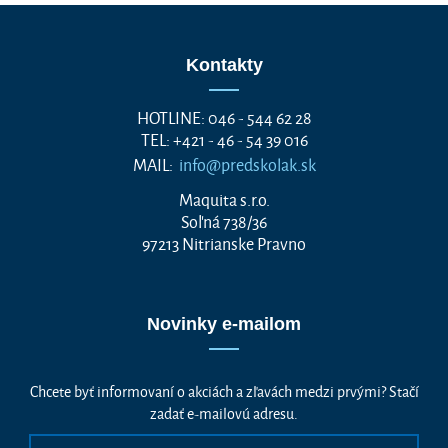
Kontakty
HOTLINE: 046 - 544 62 28
TEL: +421 - 46 - 54 39 016
MAIL:
info@predskolak.sk
Maquita s.r.o.
Soľná 738/36
97213 Nitrianske Pravno
Novinky e-mailom
Chcete byť informovaní o akciách a zľavách medzi prvými? Stačí
zadať e-mailovú adresu.