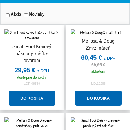
Akcia
Novinky
Melissa & Doug
Akcia
Small Foot Kovový
Zmrzlináreň
nákupný košík s
60,45 €
s DPH
tovarom
69,95 €
29,95 €
skladom
s DPH
dostupné do 10 dní
LGR.09559
MD.19286