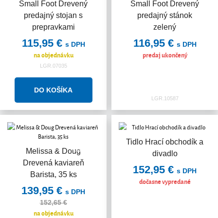
Small Foot Drevený
Small Foot Drevený
predajný stojan s
predajný stánok
prepravkami
zelený
115,95 €
116,95 €
s DPH
s DPH
na objednávku
predaj ukončený
LGR.07035
LGR.10587
Tidlo Hrací obchodík a
Akcia
Melissa & Doug
divadlo
Drevená kaviareň
152,95 €
s DPH
Barista, 35 ks
dočasne vypredané
139,95 €
s DPH
152,65 €
na objednávku