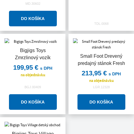
MD.30602
TDL.0068
Bigjigs Toys
Small Foot Drevený
Zmrzlinový vozík
predajný stánok Fresh
199,95 €
s DPH
213,95 €
s DPH
na objednávku
na objednávku
BGJ.00409
LGR.12328
Bigjigs Toys Village