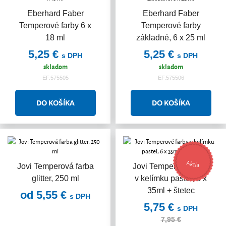
Eberhard Faber
Eberhard Faber
Temperové farby 6 x
Temperové farby
18 ml
základné, 6 x 25 ml
5,25 €
5,25 €
s DPH
s DPH
skladom
skladom
EF.575505
EF.575506
Akcia
Jovi Temperová farba
Jovi Temperové farby
glitter, 250 ml
v kelímku pastel, 6 x
35ml + štetec
od 5,55 €
s DPH
5,75 €
s DPH
7,95 €