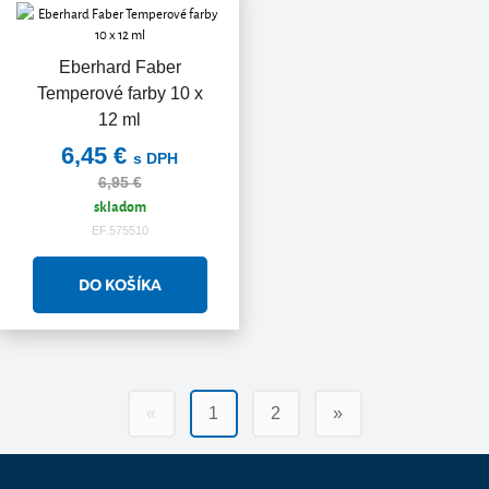
Eberhard Faber
Temperové farby 10 x
12 ml
6,45 €
s DPH
6,95 €
skladom
EF.575510
«
1
2
»