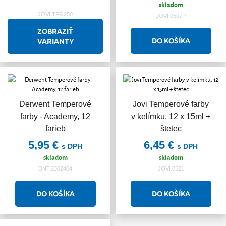
skladom
JOVI.TFG250
JOVI.0507P
ZOBRAZIŤ
VARIANTY
Derwent Temperové
Jovi Temperové farby
farby - Academy, 12
v kelímku, 12 x 15ml +
farieb
štetec
5,95 €
6,45 €
s DPH
s DPH
skladom
skladom
DNT.2302404
JOVI.0521