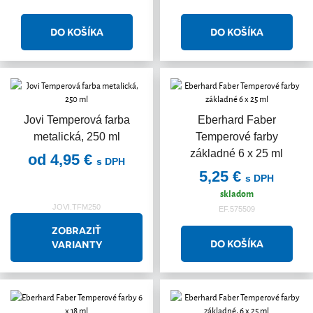
Jovi Temperová farba
Eberhard Faber
metalická, 250 ml
Temperové farby
základné 6 x 25 ml
od 4,95 €
s DPH
5,25 €
s DPH
skladom
JOVI.TFM250
EF.575509
ZOBRAZIŤ
VARIANTY