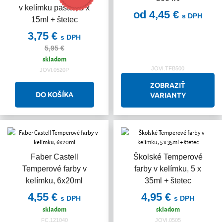
v kelímku pastel, 6 x
od 4,45 €
s DPH
15ml + štetec
3,75 €
s DPH
5,95 €
skladom
JOVI.TFB500
JOVI.0520P
ZOBRAZIŤ
VARIANTY
Faber Castell
Školské Temperové
Temperové farby v
farby v kelímku, 5 x
kelímku, 6x20ml
35ml + štetec
4,55 €
4,95 €
s DPH
s DPH
skladom
skladom
FC.121040
JOVI.0505