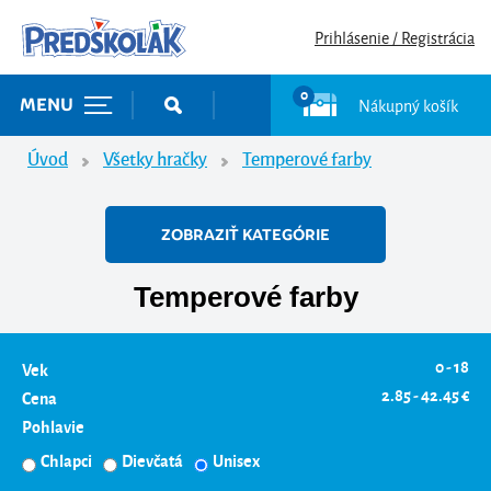
Prihlásenie / Registrácia
0
Nákupný košík
MENU
Úvod
Všetky hračky
Temperové farby
ZOBRAZIŤ KATEGÓRIE
Temperové farby
0 - 18
Vek
2.85 - 42.45 €
Cena
Pohlavie
Chlapci
Dievčatá
Unisex