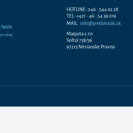
HOTLINE: 046 - 544 62 28
TEL: +421 - 46 - 54 39 016
MAIL:
info@predskolak.sk
 heslo
Maquita s.r.o.
Soľná 738/36
97213 Nitrianske Pravno