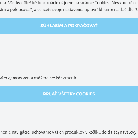
nia. Všetky dôležité informácie nájdete na stránke Cookies. Nevyhnuté co
 a pokračovať", ak chcete svoje nastavenia upraviť kliknite na tlačidlo “
SÚHLASÍM A POKRAČOVAŤ
. Všetky nastavenia môžete neskôr zmeniť.
PRIJAŤ VŠETKY COOKIES
enie navigácie, uchovanie vašich produktov v košíku do ďalšej návštevy 