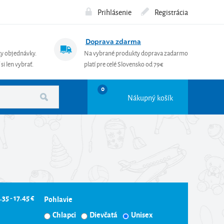
Prihlásenie
Registrácia
Doprava zdarma
ky objednávky.
Na vybrané produkty doprava zadarmo
si len vybrať.
platí pre celé Slovensko od 79€
0
Nákupný košík
.35 - 17.45 €
Pohlavie
Chlapci
Dievčatá
Unisex