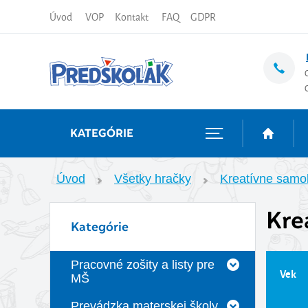
Úvod
VOP
Kontakt
FAQ
GDPR
KATEGÓRIE
Úvod
Všetky hračky
Kreatívne samo
Kre
Kategórie
Pracovné zošity a listy pre
Vek
MŠ
Prevádzka materskej školy