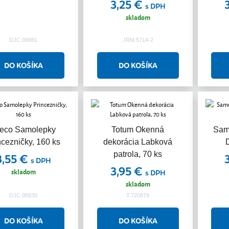
3,25 €
s DPH
skladom
DJC.08881
JRM.5714-2
eco Samolepky
Totum Okenná
Sam
ncezničky, 160 ks
dekorácia Labková
patrola, 70 ks
3,55 €
s DPH
3,95 €
skladom
s DPH
skladom
DJC.08830
T.720879