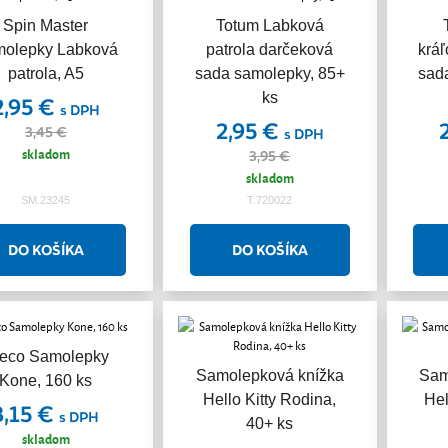
Spin Master
Totum Labková
olepky Labková
patrola darčeková
krá
patrola, A5
sada samolepky, 85+
sad
ks
2,95 €
s DPH
2,95 €
3,45 €
s DPH
skladom
3,95 €
skladom
SM.23245
T.720022
eco Samolepky
Samolepková knížka
Sam
Kone, 160 ks
Hello Kitty Rodina,
Hel
3,15 €
s DPH
40+ ks
skladom