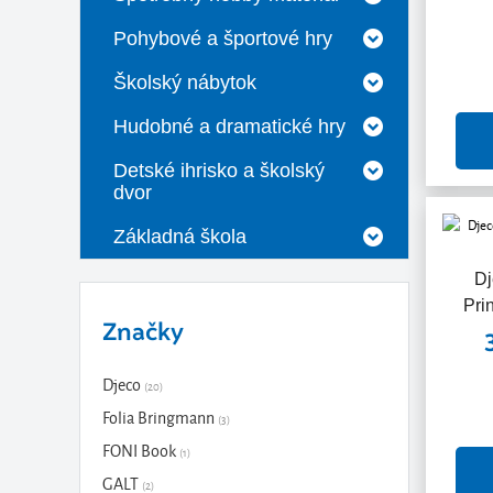
Pohybové a športové hry
Školský nábytok
Hudobné a dramatické hry
Detské ihrisko a školský
dvor
Základná škola
Dj
Pri
Značky
Djeco
(20)
Folia Bringmann
(3)
FONI Book
(1)
GALT
(2)