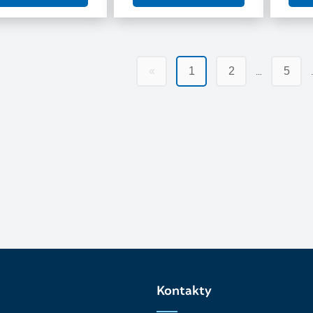
…
«
1
2
5
Kontakty