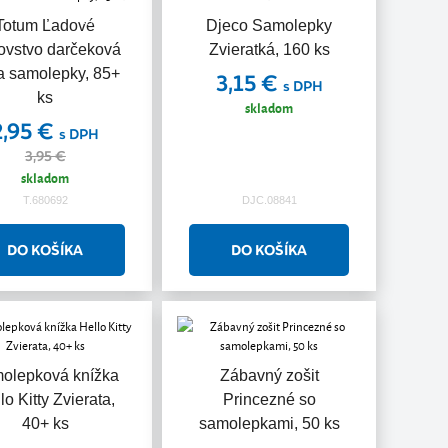
Akcia
Totum Ľadové
Djeco Samolepky
ľovstvo darčeková
Zvieratká, 160 ks
a samolepky, 85+
3,15 €
s DPH
ks
skladom
2,95 €
s DPH
3,95 €
skladom
T.680692
DJC.08841
olepková knížka
Zábavný zošit
lo Kitty Zvierata,
Princezné so
40+ ks
samolepkami, 50 ks