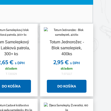
um Samolepkový
Totum Jednorožec -
 Labková patrola,
Blok samolepiek,
300+ ks
400ks
2,65 €
2,95 €
s DPH
s DPH
skladom
skladom
T.720329
T.071117