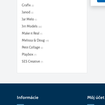
Grafix
(2)
Janod
(2)
Jar Melo
(1)
Jiri Models
(35)
Make it Real
(1)
Melissa & Doug
(18)
Petit Collage
(2)
Playbox
(7)
SES Creative
(7)
Spin Master
(1)
Staedtler
(1)
Tookyland
(1)
Totum
(12)
Informácie
Môj účet