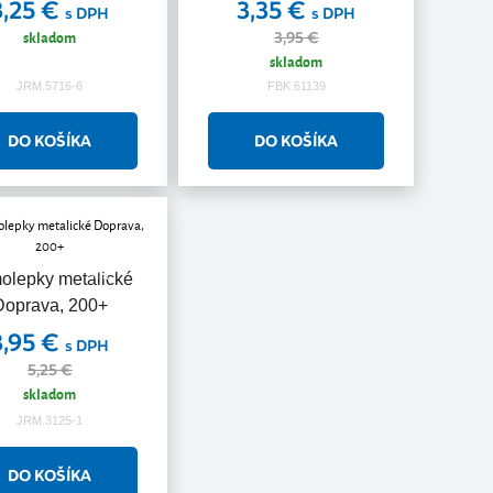
3,25 €
3,35 €
s DPH
s DPH
skladom
3,95 €
skladom
JRM.5716-6
FBK.61139
Akcia
olepky metalické
Doprava, 200+
3,95 €
s DPH
5,25 €
skladom
JRM.3125-1