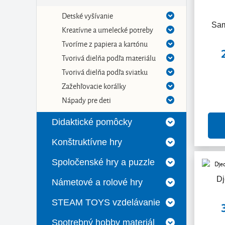
Detské vyšívanie
Sam
Kreatívne a umelecké potreby
Tvoríme z papiera a kartónu
Tvorivá dielňa podľa materiálu
Tvorivá dielňa podľa sviatku
Zažehľovacie korálky
Nápady pre deti
Didaktické pomôcky
Konštruktívne hry
Spoločenské hry a puzzle
Dj
Námetové a rolové hry
STEAM TOYS vzdelávanie
Spotrebný hobby materiál