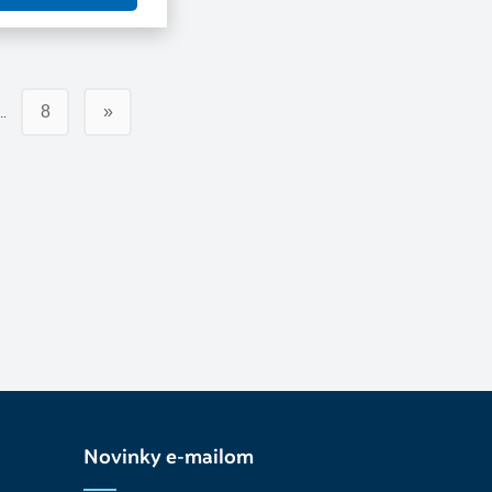
…
8
»
Novinky e-mailom