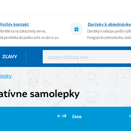
Rýchly kontakt
Darčeky k objednávke
Obráťte sa na zákaznícky servis,
Darčeky k nákupu podľa výš
Od pondelka do piatku od 8:00 do 15:30
Funguje to jednoducho, stačí 
ZĽAVY
lepky
atívne samolepky
0 - 18
1
Cena