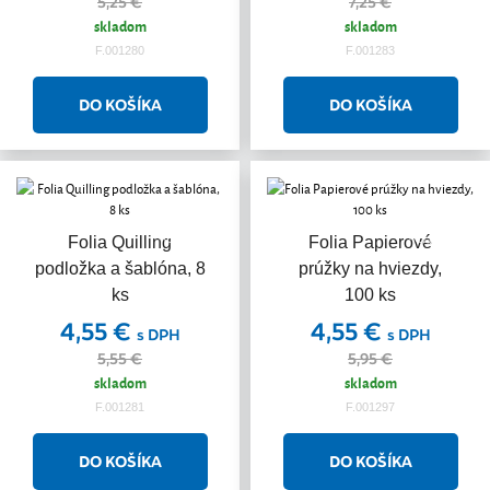
5,25 €
7,25 €
skladom
skladom
F.001280
F.001283
Akcia
Akcia
Folia Quilling
Folia Papierové
podložka a šablóna, 8
prúžky na hviezdy,
ks
100 ks
4,55 €
4,55 €
s DPH
s DPH
5,55 €
5,95 €
skladom
skladom
F.001281
F.001297