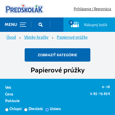
Prihlásenie / Registrácia
0
Nákupný košík
MENU
Úvod
Všetky hračky
Papierové prúžky
ZOBRAZIŤ KATEGÓRIE
Papierové prúžky
0 - 18
Vek
2.95 - 13.95 €
Cena
Pohlavie
Chlapci
Dievčatá
Unisex