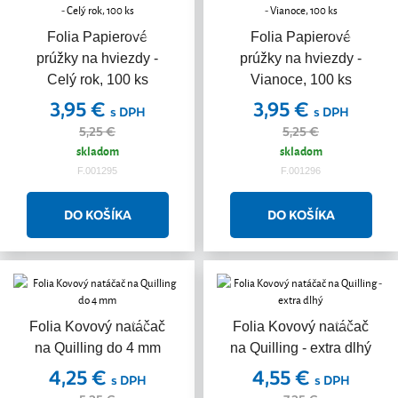
Akcia
Akcia
Folia Papierové
Folia Papierové
prúžky na hviezdy -
prúžky na hviezdy -
Celý rok, 100 ks
Vianoce, 100 ks
3,95 €
3,95 €
s DPH
s DPH
5,25 €
5,25 €
skladom
skladom
F.001295
F.001296
Akcia
Akcia
Folia Kovový natáčač
Folia Kovový natáčač
na Quilling do 4 mm
na Quilling - extra dlhý
4,25 €
4,55 €
s DPH
s DPH