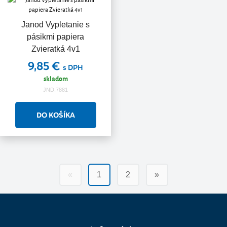
Janod Vypletanie s
pásikmi papiera
Zvieratká 4v1
9,85 €
s DPH
skladom
JND.7881
«
1
2
»