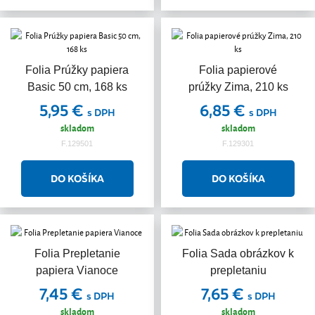
Folia Prúžky papiera
Folia papierové
Basic 50 cm, 168 ks
prúžky Zima, 210 ks
5,95 €
6,85 €
s DPH
s DPH
skladom
skladom
F.129501
F.129301
Folia Prepletanie
Folia Sada obrázkov k
papiera Vianoce
prepletaniu
7,45 €
7,65 €
s DPH
s DPH
skladom
skladom