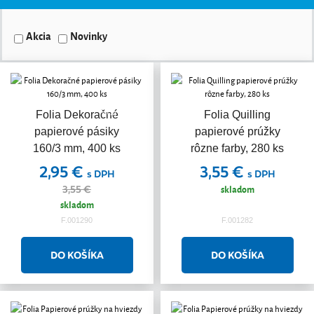
Akcia
Novinky
Akcia
Folia Dekoračné
Folia Quilling
papierové pásiky
papierové prúžky
160/3 mm, 400 ks
rôzne farby, 280 ks
2,95 €
3,55 €
s DPH
s DPH
skladom
3,55 €
skladom
F.001290
F.001282