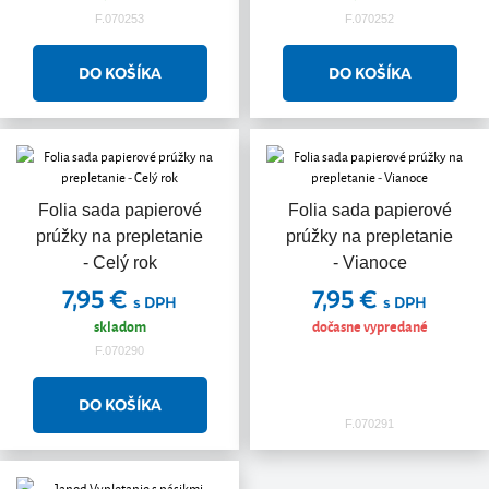
F.070253
F.070252
Folia sada papierové
Folia sada papierové
prúžky na prepletanie
prúžky na prepletanie
- Celý rok
- Vianoce
7,95 €
7,95 €
s DPH
s DPH
skladom
dočasne vypredané
F.070290
F.070291