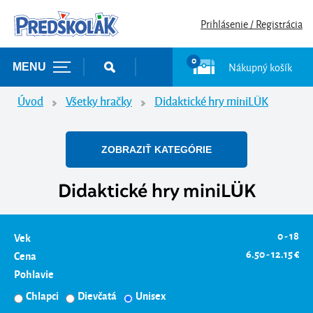
Prihlásenie / Registrácia
0
Nákupný košík
MENU
Úvod
Všetky hračky
Didaktické hry miniLÜK
ZOBRAZIŤ KATEGÓRIE
Didaktické hry miniLÜK
0 - 18
Vek
6.50 - 12.15 €
Cena
Pohlavie
Chlapci
Dievčatá
Unisex