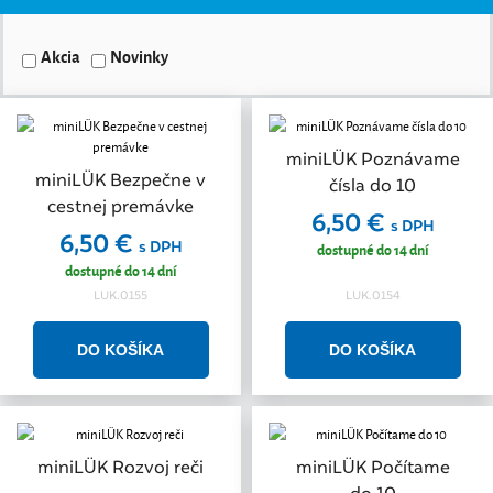
Akcia
Novinky
miniLÜK Poznávame
miniLÜK Bezpečne v
čísla do 10
cestnej premávke
6,50 €
s DPH
6,50 €
s DPH
dostupné do 14 dní
dostupné do 14 dní
LUK.0155
LUK.0154
miniLÜK Rozvoj reči
miniLÜK Počítame