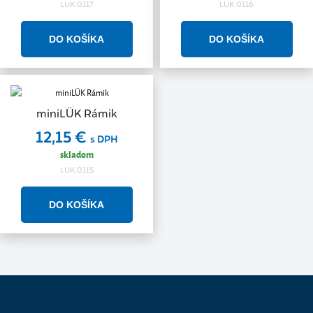
LUK.0117
LUK.0116
miniLÜK Rámik
12,15 €
s DPH
skladom
LUK.0115