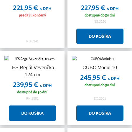
221,95 €
227,95 €
s DPH
s DPH
predaj ukončený
dostupné do 30 dní
NS.3220
NS.0241
LES Regál Veverička,
CUBO Modul 10
124 cm
245,95 €
s DPH
239,95 €
dostupné do 30 dní
s DPH
dostupné do 30 dní
FN.2581
ZC.2301