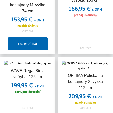
vysoká, 153 cm
kontajnery M, výška
166,95 €
s DPH
74 cm
predaj ukončený
153,95 €
s DPH
na objednávku
OPT.302
NS.0242
WAVE Regál Biela
OPTIMA Polička na
veľryba, 125 cm
kontajnery X, výška
199,95 €
s DPH
112 cm
dostupné do 30 dní
209,95 €
s DPH
na objednávku
NS.1851
OPT.304