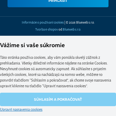
Informácie o používaní cookies
| © 2026 Blueweb s.r.o.
Tvorba e-shopov
od
Blueweb s.r.o.
Vážime si vaše súkromie
Táto stránka používa cookies, aby vám ponúkla skvelý zážitok z
prehliadania. Všetky dôležité informácie nájdete na stránke Cookies.
Nevyhnuté cookies sú automaticky zapnuté. Ak súhlasíte s prijatím
všetkých cookies, ktoré sa nachádzajú na tomto webe, môžete to
potvrdiť tlačidlom “Súhlasím a pokračovať", ak chcete svoje nastavenia
upraviť kliknite na tlačidlo “Upraviť nastavenia cookies".
SÚHLASÍM A POKRAČOVAŤ
Upraviť nastavenia cookies