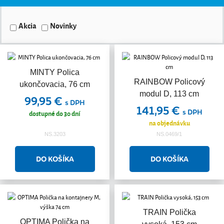
Akcia
Novinky
MINTY Polica
RAINBOW Policový
ukončovacia, 76 cm
modul D, 113 cm
99,95 €
s DPH
141,95 €
s DPH
dostupné do 30 dní
na objednávku
NS.3203
NS.0469/1
TRAIN Polička
OPTIMA Polička na