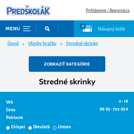
Prihlásenie / Registrácia
0
Nákupný košík
MENU
Úvod
Všetky hračky
Stredné skrinky
ZOBRAZIŤ KATEGÓRIE
Stredné skrinky
0 - 18
Vek
99.95 - 722.95 €
Cena
Pohlavie
Chlapci
Dievčatá
Unisex