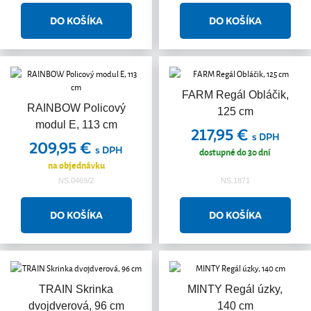
FARM Regál Obláčik,
RAINBOW Policový
125 cm
modul E, 113 cm
217,95 €
s DPH
209,95 €
s DPH
dostupné do 30 dní
na objednávku
NS.0469/2
NS.1871
TRAIN Skrinka
MINTY Regál úzky,
dvojdverová, 96 cm
140 cm