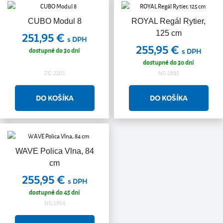
CUBO Modul 8
ROYAL Regál Rytier,
125 cm
251,95 €
s DPH
255,95 €
dostupné do 30 dní
s DPH
dostupné do 30 dní
ZC.2201
NS.2892
WAVE Polica Vlna, 84
cm
255,95 €
s DPH
dostupné do 45 dní
NS.1854