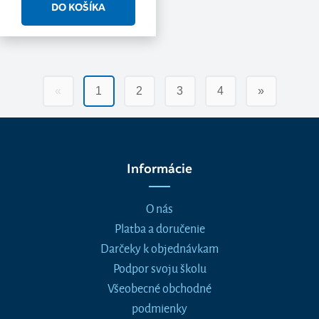
«
1
2
3
4
»
Informácie
O nás
Platba a doručenie
Darčeky k objednávkam
Podpor svoju školu
Všeobecné obchodné
podmienky