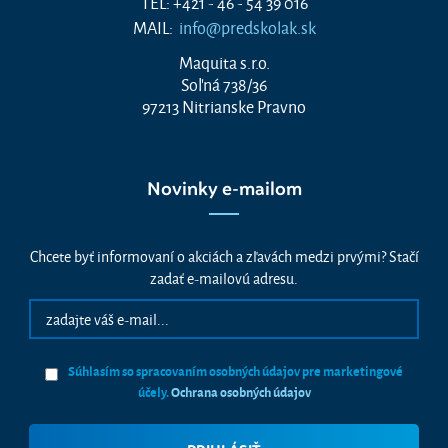
TEL: +421 - 46 - 54 39 016
MAIL:
info@predskolak.sk
Maquita s.r.o.
Soľná 738/36
97213 Nitrianske Pravno
Novinky e-mailom
Chcete byť informovaní o akciách a zľavách medzi prvými? Stačí
zadať e-mailovú adresu.
Súhlasím so spracovaním osobných údajov pre marketingové
účely.
Ochrana osobných údajov