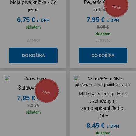
Moja prvá knižka - Čo
Pexetrio Ovocie a
Akcia
jeme
zelenina
6,75 €
7,95 €
s DPH
s DPH
skladom
9,95 €
skladom
SV.34007
BTX.8840
Šalátová misa
Akcia
Melissa & Doug - Blok
7,95 €
s DPH
s adhéznymi
9,95 €
samolepkami Jedlo,
skladom
150+
8,45 €
s DPH
skladom