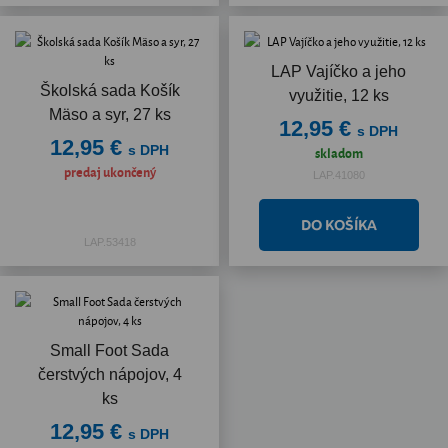
LAP Vajíčko a jeho
Školská sada Košík
využitie, 12 ks
Mäso a syr, 27 ks
12,95 €
s DPH
12,95 €
s DPH
skladom
predaj ukončený
LAP.41080
LAP.53418
Small Foot Sada
čerstvých nápojov, 4
ks
12,95 €
s DPH