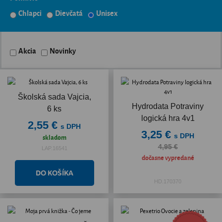
Chlapci
Dievčatá
Unisex
Akcia
Novinky
Školská sada Vajcia,
Hydrodata Potraviny
6 ks
logická hra 4v1
2,55 €
s DPH
3,25 €
s DPH
skladom
4,95 €
LAP.16541
dočasne vypredané
HD.170370