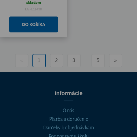
skladom
LGR.11438
…
«
1
2
3
5
»
Informácie
O nás
Platba a doručenie
Darčeky k objednávkam
Podpor svoju školu