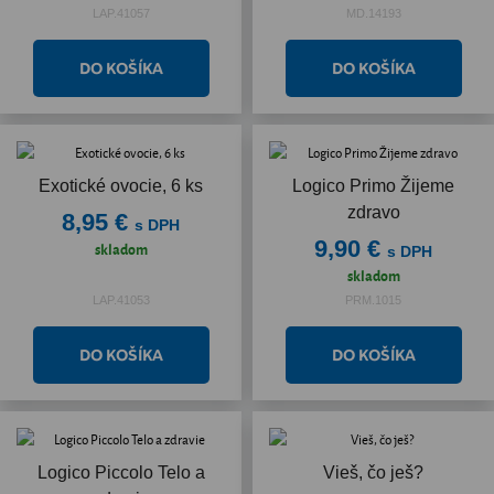
LAP.41057
MD.14193
Exotické ovocie, 6 ks
Logico Primo Žijeme
zdravo
8,95 €
s DPH
9,90 €
skladom
s DPH
skladom
LAP.41053
PRM.1015
Logico Piccolo Telo a
Vieš, čo ješ?