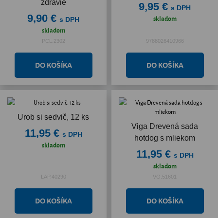
zdravie
9,95 €
s DPH
9,90 €
skladom
s DPH
skladom
PCL.2302
9788026410966
Urob si sedvič, 12 ks
Viga Drevená sada
11,95 €
s DPH
hotdog s mliekom
skladom
11,95 €
s DPH
skladom
LAP.40290
VG.51601