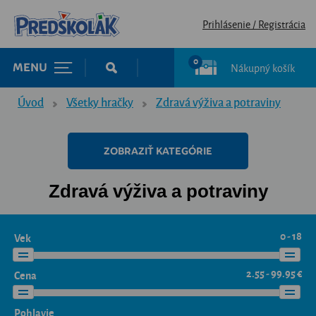
Prihlásenie / Registrácia
0
Nákupný košík
MENU
Úvod
Všetky hračky
Zdravá výživa a potraviny
ZOBRAZIŤ KATEGÓRIE
Zdravá výživa a potraviny
0 - 18
Vek
2.55 - 99.95 €
Cena
Pohlavie