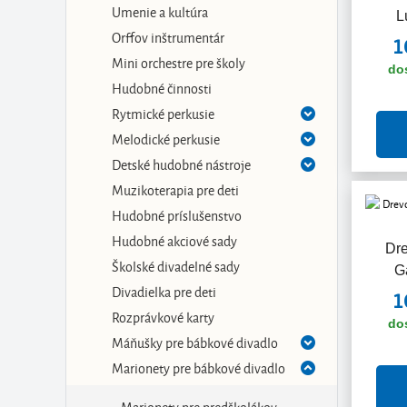
Umenie a kultúra
L
Orffov inštrumentár
1
Mini orchestre pre školy
do
Hudobné činnosti
Rytmické perkusie
Melodické perkusie
Detské hudobné nástroje
Muzikoterapia pre deti
Hudobné príslušenstvo
Hudobné akciové sady
Dr
Školské divadelné sady
G
Divadielka pre deti
1
Rozprávkové karty
do
Máňušky pre bábkové divadlo
Marionety pre bábkové divadlo
Marionety pre predškolákov