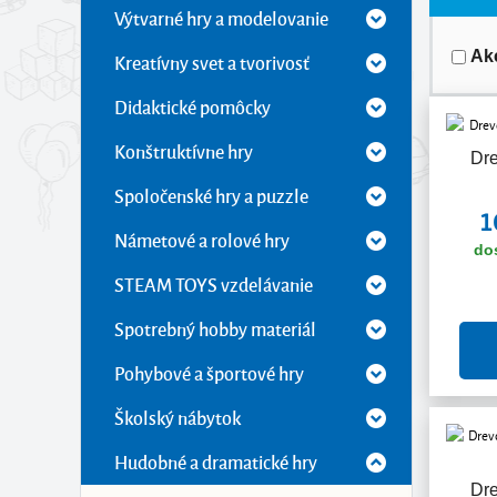
Výtvarné hry a modelovanie
Ak
Kreatívny svet a tvorivosť
Didaktické pomôcky
Konštruktívne hry
Dr
Spoločenské hry a puzzle
1
Námetové a rolové hry
do
STEAM TOYS vzdelávanie
Spotrebný hobby materiál
Pohybové a športové hry
Školský nábytok
Hudobné a dramatické hry
Dr