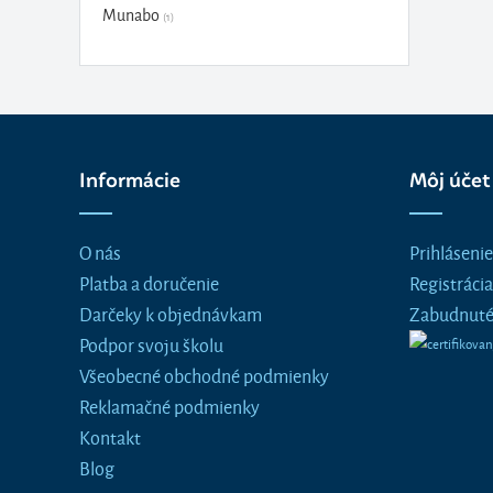
Munabo
(1)
Informácie
Môj účet
O nás
Prihlásenie
Platba a doručenie
Registrácia
Darčeky k objednávkam
Zabudnuté
Podpor svoju školu
Všeobecné obchodné podmienky
Reklamačné podmienky
Kontakt
Blog