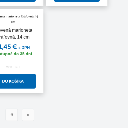
evená marioneta
ráľovná, 14 cm
1,45 €
s DPH
stupné do 35 dní
MSK.1321
…
6
»