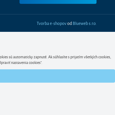
Tvorba e-shopov
od
Blueweb s.r.o.
okies sú automaticky zapnuté. Ak súhlasíte s prijatím všetkých cookies,
Upraviť nastavenia cookies".