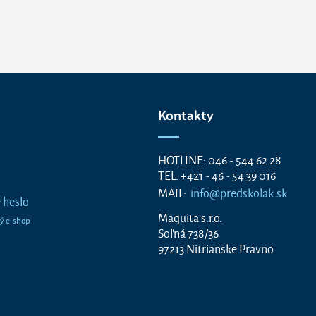
Kontakty
HOTLINE: 046 - 544 62 28
TEL: +421 - 46 - 54 39 016
MAIL:
info@predskolak.sk
 heslo
Maquita s.r.o.
Soľná 738/36
97213 Nitrianske Pravno