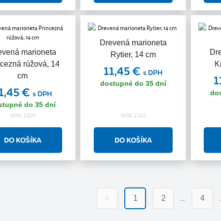
Drevená marioneta
evená marioneta
Dr
Rytier, 14 cm
ncezná rúžová, 14
K
11,45 €
s DPH
cm
1
dostupné do 35 dní
1,45 €
do
s DPH
stupné do 35 dní
MSK.1329
MSK.1324
…
«
1
2
4