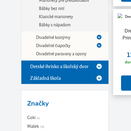
Bábky bez nití
Klasické marionety
Bábky s nápadom
Dr
Divadelné kostýmy
Pri
Divadelné čiapočky
Divadelné paravany a opony
1
do
Detské ihrisko a školský dvor
Základná škola
Značky
Goki
(4)
Mašek
(78)