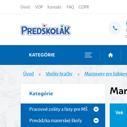
Úvod
VOP
Kontakt
FAQ
GDPR
KATEGÓRIE
Úvod
Všetky hračky
Marionety pre bábkov
Mar
Kategórie
Pracovné zošity a listy pre MŠ
Vek
Prevádzka materskej školy