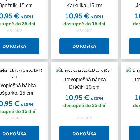
úpežník, 15 cm
Karkulka, 15 cm
J
0,95 €
10,95 €
1
s DPH
s DPH
stupné do 35 dní
dostupné do 15 dní
do
MSK.0108
MSK.0102
Drevoplošná bábka
Dr
evoplošná bábka
Dráčik, 10 cm
ašparko, 15 cm
10,95 €
1
s DPH
0,95 €
s DPH
dostupné do 35 dní
do
stupné do 15 dní
MSK.0101
MSK.0112