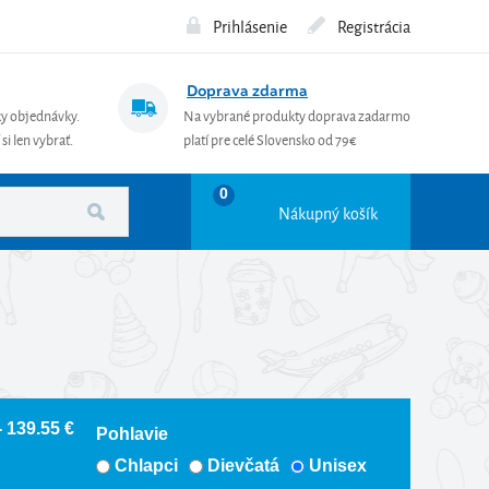
Prihlásenie
Registrácia
Doprava zdarma
ky objednávky.
Na vybrané produkty doprava zadarmo
si len vybrať.
platí pre celé Slovensko od 79€
0
Nákupný košík
- 139.55 €
Pohlavie
Chlapci
Dievčatá
Unisex