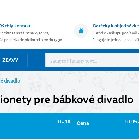
Rýchly kontakt
Darčeky k objednávke
Obráťte sa na zákaznícky servis,
Darčeky k nákupu podľa výš
Od pondelka do piatku od 8:00 do 15:30
Funguje to jednoducho, stačí 
ZĽAVY
é divadlo
ionety pre bábkové divadlo
0 - 18
10.95 
Cena