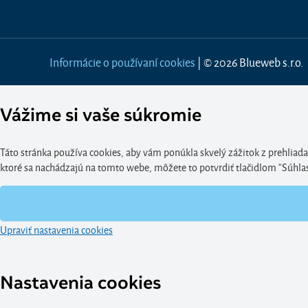
Informácie o používaní cookies
| © 2026 Blueweb s.r.o.
Vážime si vaše súkromie
Táto stránka používa cookies, aby vám ponúkla skvelý zážitok z prehliada
ktoré sa nachádzajú na tomto webe, môžete to potvrdiť tlačidlom “Súhlasím
Upraviť nastavenia cookies
Nastavenia cookies