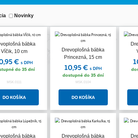
cia
Novinky
evoplošná bábka
Dr
Drevoplošná bábka
Vĺčik, 10 cm
Princezná, 15 cm
0,95 €
1
s DPH
10,95 €
s DPH
stupné do 35 dní
do
dostupné do 35 dní
MSK.0111
MSK.0104
evoplošná bábka
Drevoplošná bábka
Dr