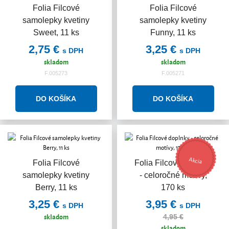
Folia Filcové
Folia Filcové
samolepky kvetiny
samolepky kvetiny
Sweet, 11 ks
Funny, 11 ks
2,75 €
3,25 €
s DPH
s DPH
skladom
skladom
F.005273
F.005271
Akcia
Folia Filcové
Folia Filcové doplnky
samolepky kvetiny
- celoročné motívy,
Berry, 11 ks
170 ks
3,25 €
3,95 €
s DPH
s DPH
skladom
4,95 €
skladom