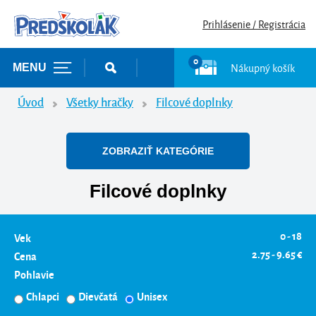
Prihlásenie / Registrácia
0
Nákupný košík
MENU
Úvod
Všetky hračky
Filcové doplnky
ZOBRAZIŤ KATEGÓRIE
Filcové doplnky
0 - 18
Vek
2.75 - 9.65 €
Cena
Pohlavie
Chlapci
Dievčatá
Unisex