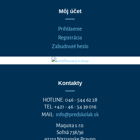
Môj účet
Prihlásenie
Registrácia
Zabudnuté heslo
Kontakty
HOTLINE: 046 - 544 62 28
TEL: +421 - 46 - 54 39 016
MAIL:
info@predskolak.sk
Maquita s.r.o.
Soľná 738/36
97213 Nitrianske Pravno