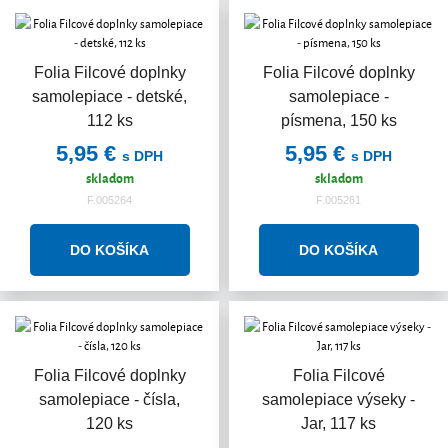
Folia Filcové doplnky
Folia Filcové doplnky
samolepiace - detské,
samolepiace -
112 ks
písmena, 150 ks
5,95 €
5,95 €
s DPH
s DPH
skladom
skladom
F.005264
F.005261
Folia Filcové doplnky
Folia Filcové
samolepiace - čísla,
samolepiace výseky -
120 ks
Jar, 117 ks