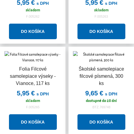
5,95 €
5,95 €
s DPH
s DPH
skladom
skladom
F.005262
F.005263
Folia Filcové
Školské samolepiace
samolepiace výseky -
filcové písmená, 300
Vianoce, 117 ks
ks
5,95 €
9,65 €
s DPH
s DPH
skladom
dostupné do 28 dní
F.005265
BTZ.769748