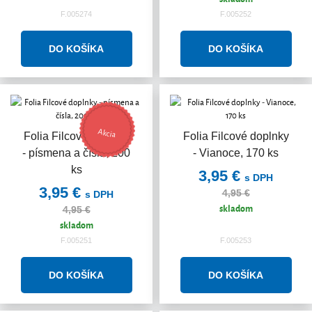
F.005274
F.005252
Akcia
Folia Filcové doplnky
Folia Filcové doplnky
- písmena a čísla, 200
- Vianoce, 170 ks
ks
3,95 €
s DPH
3,95 €
4,95 €
s DPH
skladom
4,95 €
skladom
F.005251
F.005253