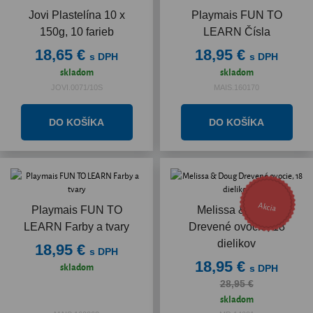
Jovi Plastelína 10 x
Playmais FUN TO
150g, 10 farieb
LEARN Čísla
18,65 €
18,95 €
s DPH
s DPH
skladom
skladom
JOVI.0071/10S
MAIS.160170
Akcia
Playmais FUN TO
Melissa & Doug
LEARN Farby a tvary
Drevené ovocie, 18
dielikov
18,95 €
s DPH
18,95 €
skladom
s DPH
28,95 €
skladom