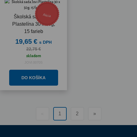
Akcia
Školská sada Jovi
Plastelína 30 x 50g,
15 farieb
19,65 €
s DPH
22,75 €
skladom
JOVI.0070S
«
1
2
»