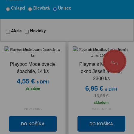
Chlapci
Dievčatá
Unisex
Akcia
Novinky
Akcia
Playbox Modelovacie
Playmais Mozaikové
špachtle, 14 ks
okno Jeseň a zima,
2300 ks
4,55 €
s DPH
6,95 €
skladom
s DPH
13,95 €
skladom
PB.2471465
MAIS.160820