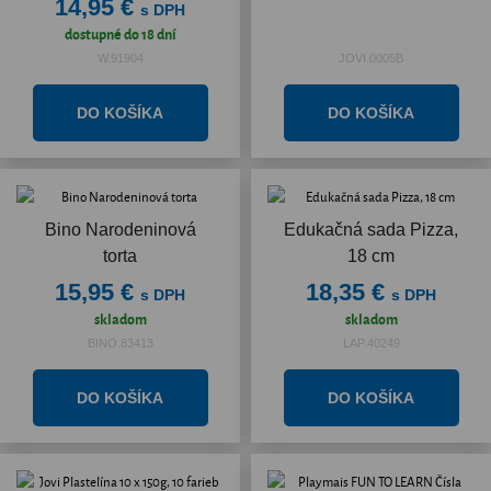
14,95 €
s DPH
dostupné do 18 dní
W.91904
JOVI.0005B
Bino Narodeninová
Edukačná sada Pizza,
torta
18 cm
15,95 €
18,35 €
s DPH
s DPH
skladom
skladom
BINO.83413
LAP.40249