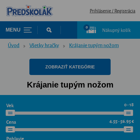
Prihlásenie / Registrácia
0
Nákupný košík
MENU
Úvod
Všetky hračky
Krájanie tupým nožom
ZOBRAZIŤ KATEGÓRIE
Krájanie tupým nožom
0 - 18
Vek
4.55 - 56.95 €
Cena
Pohlavie