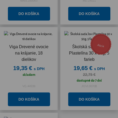
MAIS.160063
MD.14021
Akcia
Viga Drevené ovocie
Školská sada Jovi
na krájanie, 18
Plastelína 30 x 50g, 5
dielikov
farieb
19,35 €
19,65 €
s DPH
s DPH
skladom
22,75 €
dostupné do 7 dní
VG.44539
JOVI.0070B