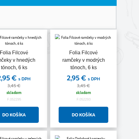
Akcia
Akcia
Folia Filcové
Folia Filcové
mčeky v hnedých
ramčeky v modrých
tónoch, 6 ks
tónoch, 6 ks
2,95 €
2,95 €
s DPH
s DPH
3,45 €
3,45 €
skladom
skladom
F.052295
F.052293