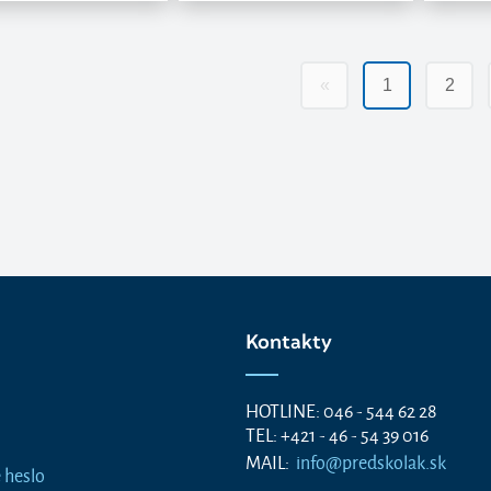
«
1
2
Kontakty
HOTLINE: 046 - 544 62 28
TEL: +421 - 46 - 54 39 016
MAIL:
info@predskolak.sk
 heslo