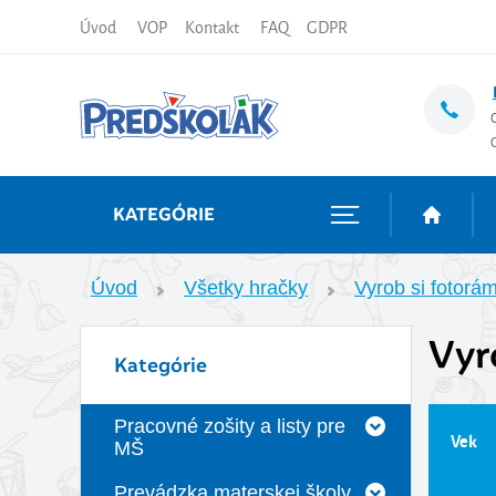
Úvod
VOP
Kontakt
FAQ
GDPR
KATEGÓRIE
Úvod
Všetky hračky
Vyrob si fotorá
Vyr
Kategórie
Pracovné zošity a listy pre
Vek
MŠ
Prevádzka materskej školy