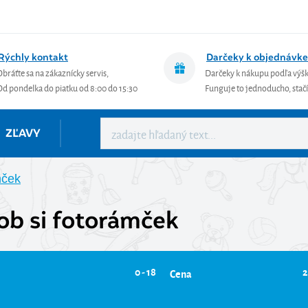
Rýchly kontakt
Darčeky k objednávke
Obráťte sa na zákaznícky servis,
Darčeky k nákupu podľa výš
Od pondelka do piatku od 8:00 do 15:30
Funguje to jednoducho, stačí 
ZĽAVY
mček
ob si fotorámček
0 - 18
2
Cena