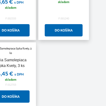
3,65 €
skladom
s DPH
skladom
F.002333
F.001240
lia Samolepiaca
ipka Kvety, 3 ks
4,45 €
s DPH
skladom
F.012703