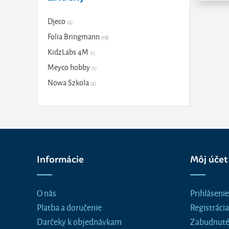
Djeco
(2)
Folia Bringmann
(18)
KidzLabs 4M
(1)
Meyco hobby
(1)
Nowa Szkola
(2)
Informácie
Môj účet
O nás
Prihlásenie
Platba a doručenie
Registrácia
Darčeky k objednávkam
Zabudnuté