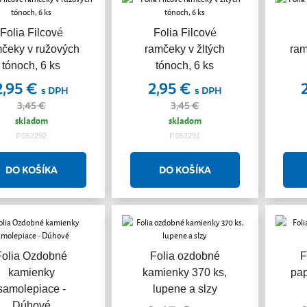
Akcia
Akcia
Folia Filcové
Folia Filcové
čeky v ružových
ramčeky v žltých
ram
tónoch, 6 ks
tónoch, 6 ks
2,95 €
2,95 €
s DPH
s DPH
3,45 €
3,45 €
skladom
skladom
F.052292
F.052291
Folia Ozdobné
Folia ozdobné
F
kamienky
kamienky 370 ks,
pap
samolepiace -
lupene a slzy
Dúhové