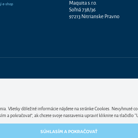
Maquita s.r.o.
Soľná 738/36
97213 Nitrianske Pravno
nia. Všetky dôležité informácie nájdete na stránke Cookies. Nevyhnuté co
 a pokračovať", ak chcete svoje nastavenia upraviť kliknite na tlačidlo “
SÚHLASÍM A POKRAČOVAŤ