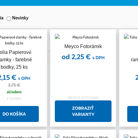
ia
Novinky
Meyco Fotorámik
Akcia
olia Papierové
od 2,25 €
s DPH
lamky - farebné
ra
bodky, 25 ks
2,15 €
s DPH
3,75 €
skladom
MEYCO.FOTORAM
F.012593
ZOBRAZIŤ
VARIANTY