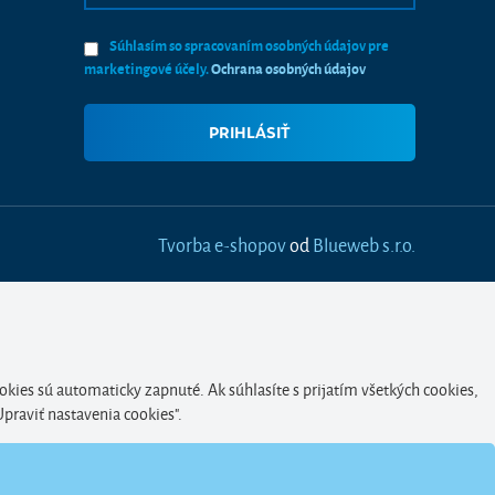
Súhlasím so spracovaním osobných údajov pre
marketingové účely.
Ochrana osobných údajov
Tvorba e-shopov
od
Blueweb s.r.o.
okies sú automaticky zapnuté. Ak súhlasíte s prijatím všetkých cookies,
Upraviť nastavenia cookies".