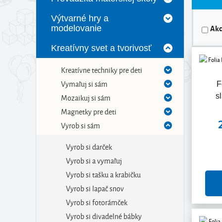
Výtvarné hry a
Akc
modelovanie
Kreatívny svet a tvorivosť
Kreatívne techniky pre deti
Vymaľuj si sám
F
s
Mozaikuj si sám
Magnetky pre deti
Vyrob si sám
Vyrob si darček
Vyrob si a vymaľuj
Vyrob si tašku a krabičku
Vyrob si lapač snov
Vyrob si fotorámček
Vyrob si divadelné bábky