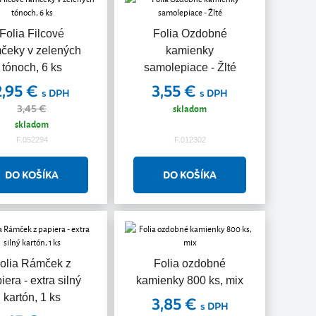
Akcia
Folia Filcové
Folia Ozdobné
čeky v zelených
kamienky
tónoch, 6 ks
samolepiace - Žlté
2,95 €
3,55 €
s DPH
s DPH
skladom
3,45 €
skladom
F.052294
F.012302
olia Rámček z
Folia ozdobné
iera - extra silný
kamienky 800 ks, mix
kartón, 1 ks
3,85 €
s DPH