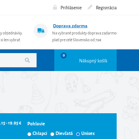
Prihlásenie
Registrácia
Doprava zdarma
ky objednávky.
Na vybrané produkty doprava zadarmo
si len vybrať.
platí pre celé Slovensko od 79€
0
Nákupný košík
.15 - 19.95 €
Pohlavie
Chlapci
Dievčatá
Unisex