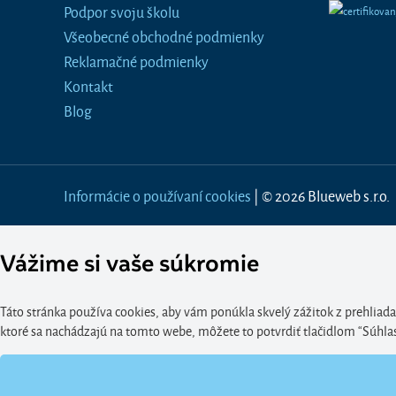
Podpor svoju školu
Všeobecné obchodné podmienky
Reklamačné podmienky
Kontakt
Blog
Informácie o používaní cookies
| © 2026 Blueweb s.r.o.
Vážime si vaše súkromie
Táto stránka používa cookies, aby vám ponúkla skvelý zážitok z prehliada
ktoré sa nachádzajú na tomto webe, môžete to potvrdiť tlačidlom “Súhlasím