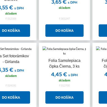
3,65 €
s DPH
3,55 €
skladom
s DPH
skladom
F.012306
F.001247
a Set fotorámikov
Folia Samolepiaca
Fo
- Girlanda
čipka Čierna, 3 ks
č
4,35 €
s DPH
4,45 €
s DPH
skladom
skladom
F.024191
F.012700