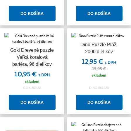
Dino Puzzle Pláž,
Akcia
Goki Drevené puzzle
2000 dielikov
Veľká koralová
12,95 €
s DPH
bariéra, 96 dielikov
15,95 €
10,95 €
s DPH
skladom
skladom
GOKI.57432
DINO.561229