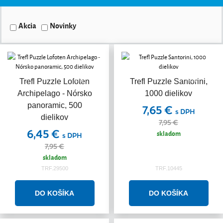
Akcia
Novinky
Akcia
Akcia
Trefl Puzzle Lofoten
Trefl Puzzle Santorini,
Archipelago - Nórsko
1000 dielikov
panoramic, 500
7,65 €
s DPH
dielikov
7,95 €
6,45 €
skladom
s DPH
7,95 €
skladom
TRF.29500
TRF.10445