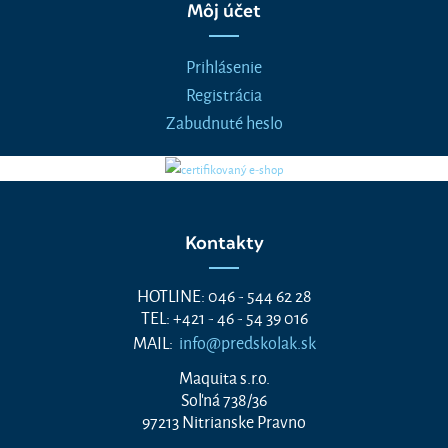
Môj účet
Prihlásenie
Registrácia
Zabudnuté heslo
Kontakty
HOTLINE: 046 - 544 62 28
TEL: +421 - 46 - 54 39 016
MAIL:
info@predskolak.sk
Maquita s.r.o.
Soľná 738/36
97213 Nitrianske Pravno