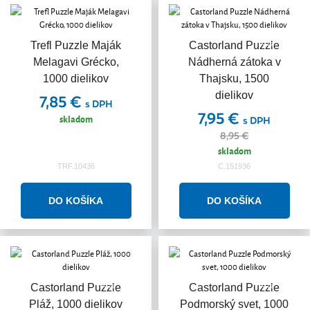
Akcia
Trefl Puzzle Maják
Castorland Puzzle
Melagavi Grécko,
Nádherná zátoka v
1000 dielikov
Thajsku, 1500
dielikov
7,85 €
s DPH
7,95 €
skladom
s DPH
8,95 €
skladom
TRF.10436
C.151936
Akcia
Akcia
Castorland Puzzle
Castorland Puzzle
Pláž, 1000 dielikov
Podmorský svet, 1000