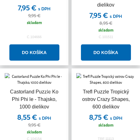
dielikov
7,95 €
s DPH
7,95 €
9,95 €
s DPH
skladom
8,95 €
skladom
C.104666
C.101511
Akcia
Castorland Puzzle Ko
Trefl Puzzle Tropický
Phi Phi le - Thajsko,
ostrov Crazy Shapes,
1000 dielikov
600 dielikov
8,55 €
8,75 €
s DPH
s DPH
skladom
9,95 €
skladom
C.104154
TRF.11113