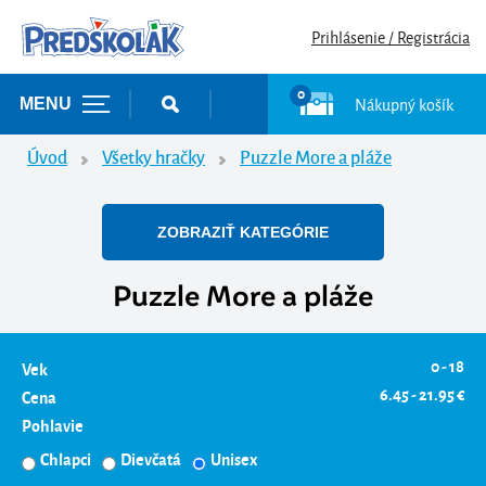
Prihlásenie / Registrácia
0
Nákupný košík
MENU
Úvod
Všetky hračky
Puzzle More a pláže
ZOBRAZIŤ KATEGÓRIE
Puzzle More a pláže
0 - 18
Vek
6.45 - 21.95 €
Cena
Pohlavie
Chlapci
Dievčatá
Unisex