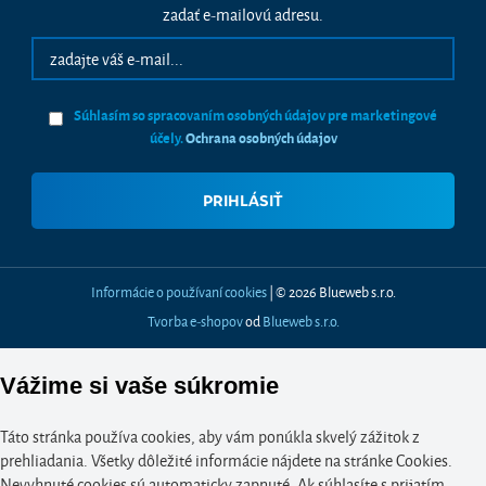
zadať e-mailovú adresu.
Súhlasím so spracovaním osobných údajov pre marketingové
účely.
Ochrana osobných údajov
Informácie o používaní cookies
| © 2026 Blueweb s.r.o.
Tvorba e-shopov
od
Blueweb s.r.o.
Vážime si vaše súkromie
Táto stránka používa cookies, aby vám ponúkla skvelý zážitok z
prehliadania. Všetky dôležité informácie nájdete na stránke Cookies.
Nevyhnuté cookies sú automaticky zapnuté. Ak súhlasíte s prijatím