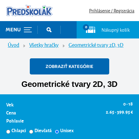
Prihlásenie / Registrácia
0
Nákupný košík
MENU
Úvod
Všetky hračky
Geometrické tvary 2D, 3D
ZOBRAZIŤ KATEGÓRIE
Geometrické tvary 2D, 3D
0 - 18
Vek
2.65 - 399.95 €
Cena
Pohlavie
Chlapci
Dievčatá
Unisex