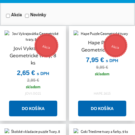
Akcia
Novinky
Hape Puzzle
Akcia
Akcia
Jovi Vykrajovátka
Geometrické tvary
Geometrické tvary, 8
7,95 €
s DPH
ks
9,95 €
2,65 €
skladom
s DPH
2,95 €
skladom
JOVI.0021
HAPE.1615