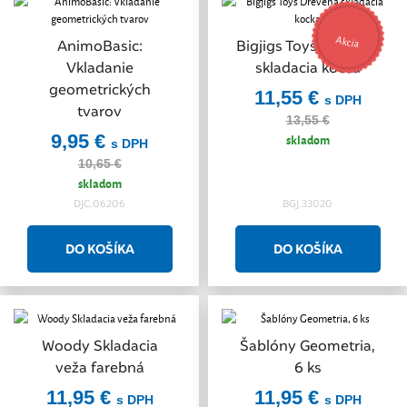
Akcia
AnimoBasic:
Bigjigs Toys Drevená
Vkladanie
skladacia kocka
geometrických
11,55 €
s DPH
tvarov
13,55 €
9,95 €
skladom
s DPH
10,65 €
skladom
DJC.06206
BGJ.33020
Woody Skladacia
Šablóny Geometria,
veža farebná
6 ks
11,95 €
11,95 €
s DPH
s DPH