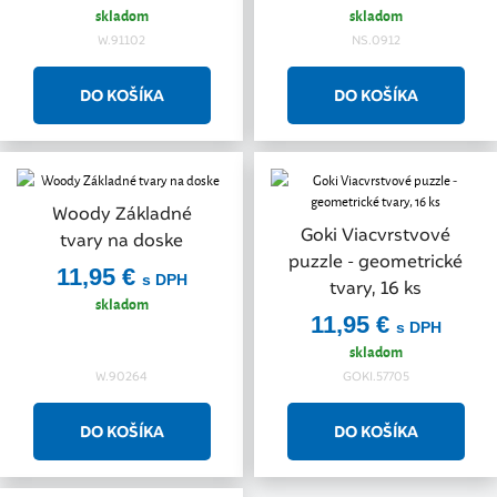
skladom
skladom
W.91102
NS.0912
Woody Základné
Goki Viacvrstvové
tvary na doske
puzzle - geometrické
11,95 €
s DPH
tvary, 16 ks
skladom
11,95 €
s DPH
skladom
W.90264
GOKI.57705