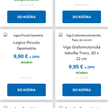
EPL.120075
GOKI.58754
Logico Piccolo
Viga Grafomotorická
Geometria
tabuľka Tvary, 30 x
9,90 €
s DPH
22 cm
skladom
9,95 €
s DPH
skladom
PCL.2205
VG.44699