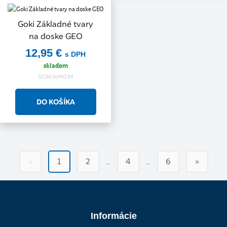
Goki Základné tvary
na doske GEO
12,95 €
s DPH
skladom
GOKI.WM034
…
…
«
1
2
4
6
»
Informácie