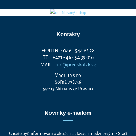
Kontakty
HOTLINE: 046 - 544 62 28
TEL: +421 - 46 - 54 39 016
MAIL:
info@predskolak.sk
Maquita s.r.o.
Soľná 738/36
97213 Nitrianske Pravno
Novinky e-mailom
Chcete byť informovaní o akciách a zľavách medzi prvými? Stačí