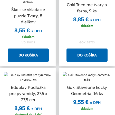
Goki Triedime tvary a
Školské vkladacie
farby, 9 ks
puzzle Tvary, 8
8,85 €
s DPH
dielikov
skladom
8,55 €
s DPH
skladom
VG.50015
GOKI.58753
Eduplay Podložka
Goki Stavebné kocky
pre pyramídy, 27,5 x
Geometria, 16 ks
27,5 cm
9,55 €
s DPH
8,95 €
skladom
s DPH
dostupné do 28 dní