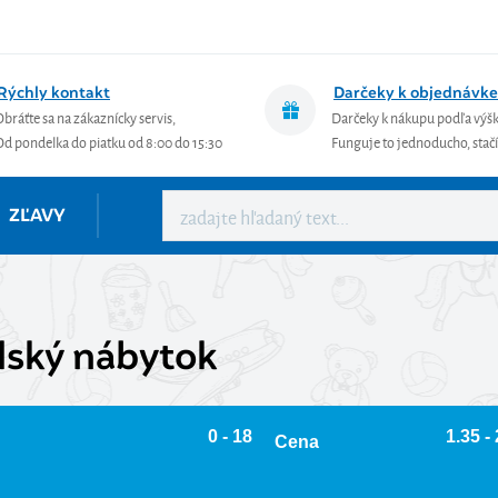
Rýchly kontakt
Darčeky k objednávke
Obráťte sa na zákaznícky servis,
Darčeky k nákupu podľa výš
Od pondelka do piatku od 8:00 do 15:30
Funguje to jednoducho, stačí 
ZĽAVY
lský nábytok
0 - 18
1.35 -
Cena