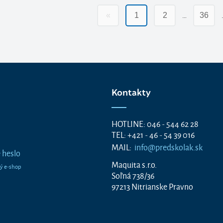
…
«
1
2
36
Kontakty
HOTLINE: 046 - 544 62 28
TEL: +421 - 46 - 54 39 016
MAIL:
info@predskolak.sk
 heslo
Maquita s.r.o.
Soľná 738/36
97213 Nitrianske Pravno