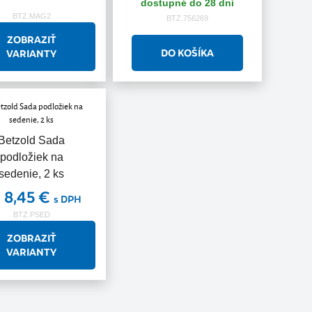
dostupné do 28 dní
BTZ.MAG2
BTZ.756269
ZOBRAZIŤ
VARIANTY
Betzold Sada
podložiek na
sedenie, 2 ks
 8,45 €
s DPH
BTZ.PSED
ZOBRAZIŤ
VARIANTY