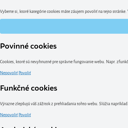
Noe
(15)
Nowa Szkola
Vyberte si, ktoré kategórie cookies máte záujem povoliť na tejto stránke
(459)
Piatnik
(1)
Plastica
(6)
Plum Products
(1)
Quercetti
Povinné cookies
(2)
Small Foot
(18)
Cookies, ktoré sú nevyhnutné pre správne fungovanie webu. Napr. zfunkčn
Smoby
(14)
SportFit
(83)
Nepovoliť
Povoliť
Školský nábytok
(28)
Funkčné cookies
Teddies
(1)
Tidlo
(12)
Výrazne zlepšujú váš zážitok z prehliadania tohto webu. Slúžia napríklad
Tooky Toy
(2)
Trefl
Nepovoliť
Povoliť
(1)
Unico Plus
(2)