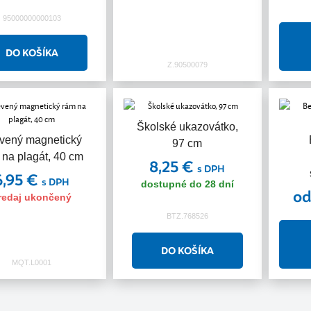
95000000000103
Z.90500079
Školské ukazovátko,
vený magnetický
97 cm
 na plagát, 40 cm
8,25 €
s DPH
6,95 €
s DPH
dostupné do 28 dní
od
redaj ukončený
BTZ.768526
MQT.L0001