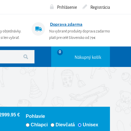
Prihlásenie
Registrácia
Doprava zdarma
ky objednávky.
Na vybrané produkty doprava zadarmo
si len vybrať.
platí pre celé Slovensko od 79€
0
Nákupný košík
 2999.95 €
Pohlavie
Chlapci
Dievčatá
Unisex