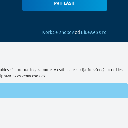
Tvorba e-shopov
od
Blueweb s.r.o.
okies sú automaticky zapnuté. Ak súhlasíte s prijatím všetkých cookies,
Upraviť nastavenia cookies".