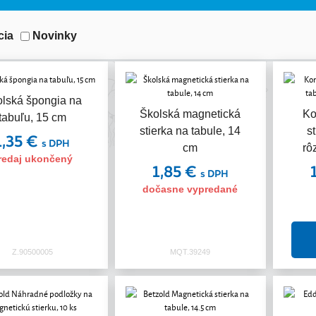
cia
Novinky
lská špongia na
Školská magnetická
Ko
tabuľu, 15 cm
stierka na tabule, 14
s
1,35 €
s DPH
cm
rô
redaj ukončený
1,85 €
s DPH
dočasne vypredané
Z.90500005
MQT.39249