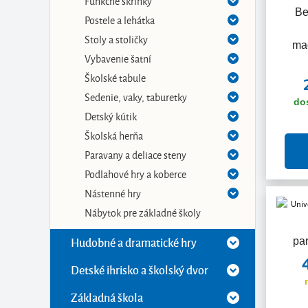
Funkčné skrinky
Be
Postele a lehátka
Stoly a stoličky
mag
Vybavenie šatní
Školské tabule
Sedenie, vaky, taburetky
do
Detský kútik
Školská herňa
Paravany a deliace steny
Podlahové hry a koberce
Nástenné hry
Nábytok pre základné školy
Hudobné a dramatické hry
pa
Detské ihrisko a školský dvor
Základná škola