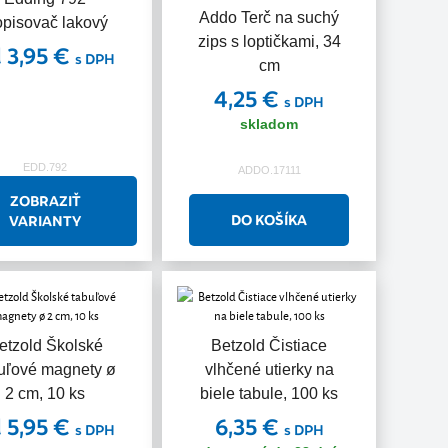
Addo Terč na suchý
pisovač lakový
zips s loptičkami, 34
 3,95 €
s DPH
cm
4,25 €
s DPH
skladom
EDD.792
ADDO.17111
ZOBRAZIŤ
VARIANTY
etzold Školské
Betzold Čistiace
uľové magnety ø
vlhčené utierky na
2 cm, 10 ks
biele tabule, 100 ks
 5,95 €
6,35 €
s DPH
s DPH