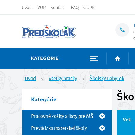
Úvod
VOP
Kontakt
FAQ
GDPR
KATEGÓRIE
Úvod
Všetky hračky
Školský nábytok
Ško
Kategórie
Pracovné zošity a listy pre MŠ
Vek
Prevádzka materskej školy