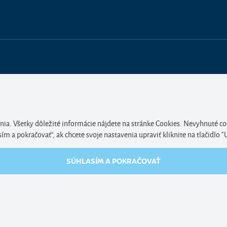
nia. Všetky dôležité informácie nájdete na stránke Cookies. Nevyhnuté co
 a pokračovať", ak chcete svoje nastavenia upraviť kliknite na tlačidlo “
SÚHLASÍM A POKRAČOVAŤ