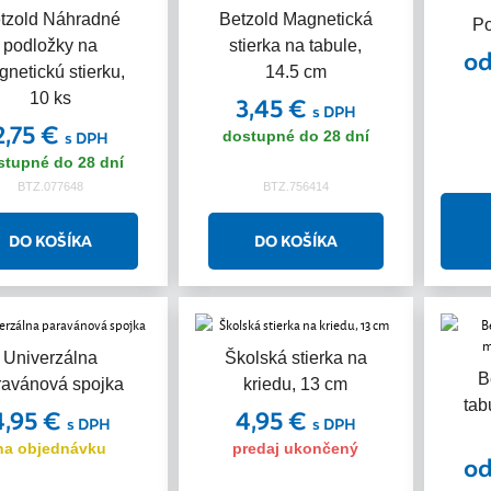
tzold Náhradné
Betzold Magnetická
Po
podložky na
stierka na tabule,
od
netickú stierku,
14.5 cm
10 ks
3,45 €
s DPH
2,75 €
dostupné do 28 dní
s DPH
stupné do 28 dní
BTZ.077648
BTZ.756414
Univerzálna
Školská stierka na
B
ravánová spojka
kriedu, 13 cm
tab
4,95 €
4,95 €
s DPH
s DPH
na objednávku
predaj ukončený
od