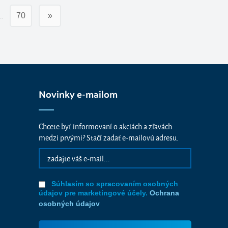
…
70
»
Novinky e-mailom
Chcete byť informovaní o akciách a zľavách
medzi prvými? Stačí zadať e-mailovú adresu.
Súhlasím so spracovaním osobných
údajov pre marketingové účely.
Ochrana
osobných údajov