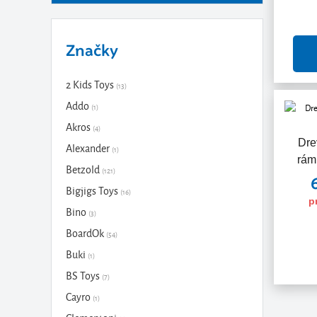
Značky
2 Kids Toys
(13)
Addo
(1)
Akros
(4)
Dre
Alexander
(1)
rám
Betzold
(121)
Bigjigs Toys
(16)
p
Bino
(3)
BoardOk
(54)
Buki
(1)
BS Toys
(7)
Cayro
(1)