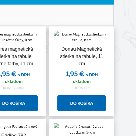
res magnetická
Donau Magnetická
tierka na tabule
stierka na tabule, 11
zne farby, 11 cm
cm
1,95 €
1,95 €
s DPH
s DPH
skladom
skladom
KORES.20861
DN.763899
Edding 792