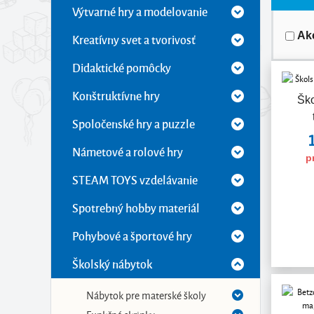
Výtvarné hry a modelovanie
Ak
Kreatívny svet a tvorivosť
Didaktické pomôcky
Konštruktívne hry
Ško
Spoločenské hry a puzzle
Námetové a rolové hry
p
STEAM TOYS vzdelávanie
Spotrebný hobby materiál
Pohybové a športové hry
Školský nábytok
Nábytok pre materské školy