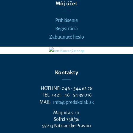
Môj účet
Prihlásenie
Registrácia
Zabudnuté heslo
Kontakty
HOTLINE: 046 - 544 62 28
TEL: +421 - 46 - 54 39 016
MAIL:
info@predskolak.sk
Maquita s.r.o.
Soľná 738/36
97213 Nitrianske Pravno