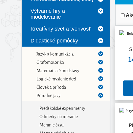
Výtvarné hry a
Ak
modelovanie
Kreatívny svet a tvorivosť
Didaktické pomôcky
S
Jazyk a komunikácia
1
Grafomotorika
Matematické predstavy
Logické myslenie detí
Človek a príroda
Prírodné javy
Predškolské experimenty
Odmerky na meranie
Meranie času
P
Magnetické objavy
S