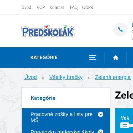
Úvod
VOP
Kontakt
FAQ
GDPR
KATEGÓRIE
Úvod
Všetky hračky
Zelená energia
Zel
Kategórie
Pracovné zošity a listy pre
Vek
MŠ
Prevádzka materskej školy