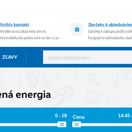
Rýchly kontakt
Darčeky k objednávke
Obráťte sa na zákaznícky servis,
Darčeky k nákupu podľa výš
Od pondelka do piatku od 8:00 do 15:30
Funguje to jednoducho, stačí 
ZĽAVY
ená energia
0 - 18
14.45 
Cena