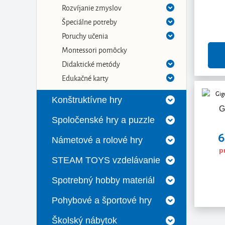
Rozvíjanie zmyslov
Špeciálne potreby
Poruchy učenia
Montessori pomôcky
Didaktické metódy
Edukačné karty
Konštruktívne hry
G
Spoločenské hry a puzzle
6
Námetové a rolové hry
p
STEAM TOYS vzdelávanie
Spotrebný hobby materiál
Pohybové a športové hry
Školský nábytok