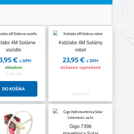
zlabs 4M Solárne
Kidzlabs 4M Solárny
vozidlo
robot
3,95 €
23,95 €
s DPH
s DPH
skladom
dočasne vypredané
KL4M.3286
KL4M.3294
Akcia
Gigo 7398
stavebnica Solar