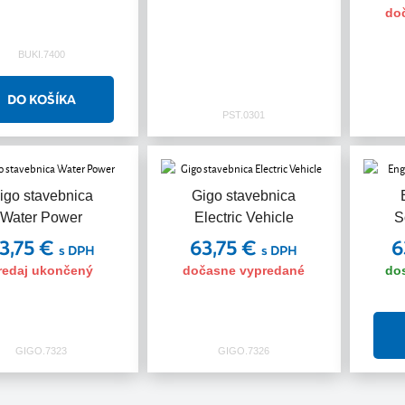
do
BUKI.7400
PST.0301
igo stavebnica
Gigo stavebnica
Water Power
Electric Vehicle
S
3,75 €
63,75 €
6
s DPH
s DPH
redaj ukončený
dočasne vypredané
do
GIGO.7323
GIGO.7326