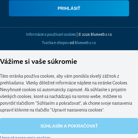
Informácie o používaní cookies
| © 2026 Blueweb s.r.o.
Tvorba e-shopov
od
Blueweb s.r.o.
Vážime si vaše súkromie
Táto stránka používa cookies, aby vám ponúkla skvelý zážitok z
prehliadania. Všetky dôležité informácie nájdete na stránke Cookies.
Nevyhnuté cookies sú automaticky zapnuté. Ak súhlasíte s prijatím
všetkých cookies, ktoré sa nachádzajú na tomto webe, môžete to
potvrdiť tlačidlom “Súhlasím a pokračovať", ak chcete svoje nastavenia
upraviť kliknite na tlačidlo “Upraviť nastavenia cookies".
SÚHLASÍM A POKRAČOVAŤ
Upraviť nastavenia cookies