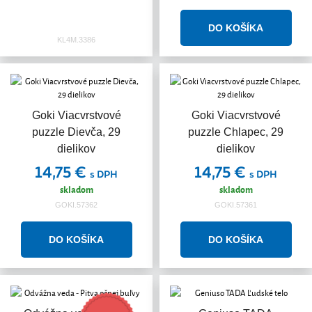
KL4M.3386
Goki Viacvrstvové
Goki Viacvrstvové
puzzle Dievča, 29
puzzle Chlapec, 29
dielikov
dielikov
14,75 €
14,75 €
s DPH
s DPH
skladom
skladom
GOKI.57362
GOKI.57361