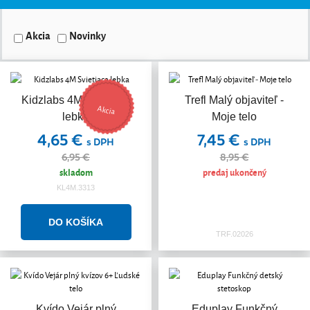
Akcia
Novinky
Kidzlabs 4M Svietiaca
Trefl Malý objaviteľ -
Akcia
lebka
Moje telo
4,65 €
7,45 €
s DPH
s DPH
6,95 €
8,95 €
skladom
predaj ukončený
KL4M.3313
TRF.02026
Kvído Vejár plný
Eduplay Funkčný