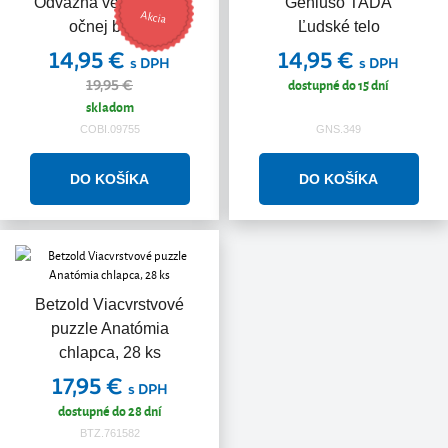
Odvážna veda - Pitva
Geniuso TADA
Akcia
očnej buľvy
Ľudské telo
14,95 €
14,95 €
s DPH
s DPH
dostupné do 15 dní
19,95 €
skladom
COBI.09755
GNS.349
Betzold Viacvrstvové
puzzle Anatómia
chlapca, 28 ks
17,95 €
s DPH
dostupné do 28 dní
BTZ.761582