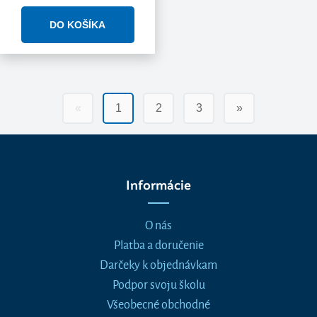
«
1
2
3
»
Informácie
O nás
Platba a doručenie
Darčeky k objednávkam
Podpor svoju školu
Všeobecné obchodné