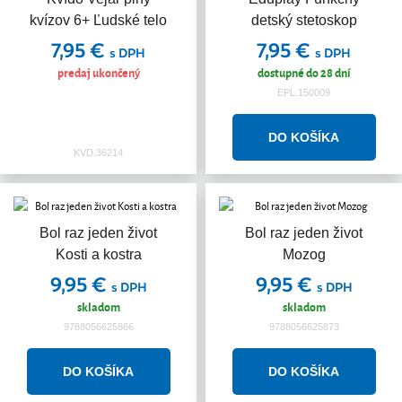
kvízov 6+ Ľudské telo
detský stetoskop
7,95 €
7,95 €
s DPH
s DPH
predaj ukončený
dostupné do 28 dní
EPL.150009
KVD.36214
Bol raz jeden život
Bol raz jeden život
Kosti a kostra
Mozog
9,95 €
9,95 €
s DPH
s DPH
skladom
skladom
9788056625866
9788056625873