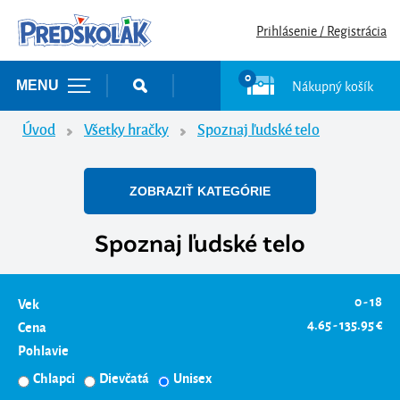
Prihlásenie / Registrácia
0
Nákupný košík
MENU
Úvod
Všetky hračky
Spoznaj ľudské telo
ZOBRAZIŤ KATEGÓRIE
Spoznaj ľudské telo
0 - 18
Vek
4.65 - 135.95 €
Cena
Pohlavie
Chlapci
Dievčatá
Unisex