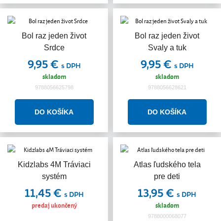
Bol raz jeden život
Bol raz jeden život
Srdce
Svaly a tuk
9,95 €
9,95 €
s DPH
s DPH
skladom
skladom
9788056625798
9788056628621
Kidzlabs 4M Tráviaci
Atlas ľudského tela
systém
pre deti
11,45 €
13,95 €
s DPH
s DPH
predaj ukončený
skladom
9788000068077