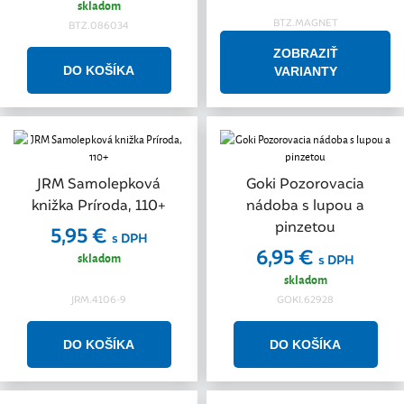
skladom
BTZ.MAGNET
BTZ.086034
ZOBRAZIŤ
VARIANTY
JRM Samolepková
Goki Pozorovacia
knižka Príroda, 110+
nádoba s lupou a
pinzetou
5,95 €
s DPH
6,95 €
skladom
s DPH
skladom
JRM.4106-9
GOKI.62928