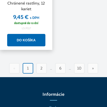
Chránené rastliny, 12
kariet
9,45 €
s DPH
dostupné do 10 dní
LS.P117
…
…
«
1
2
6
10
»
Informácie