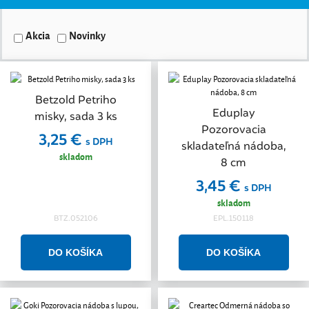
Akcia
Novinky
Betzold Petriho
Eduplay
misky, sada 3 ks
Pozorovacia
3,25 €
s DPH
skladateľná nádoba,
skladom
8 cm
3,45 €
s DPH
skladom
BTZ.052106
EPL.150118