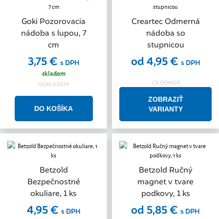
Goki Pozorovacia
Creartec Odmerná
nádoba s lupou, 7
nádoba so
cm
stupnicou
3,75 €
od 4,95 €
s DPH
s DPH
skladom
CR.ODMER
GOKI.62929
ZOBRAZIŤ
VARIANTY
Betzold
Betzold Ručný
Bezpečnostné
magnet v tvare
okuliare, 1 ks
podkovy, 1 ks
4,95 €
od 5,85 €
s DPH
s DPH