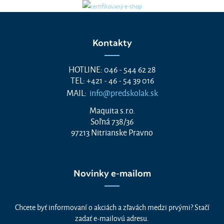
Kontakty
HOTLINE: 046 - 544 62 28
TEL: +421 - 46 - 54 39 016
MAIL:
info@predskolak.sk
Maquita s.r.o.
Soľná 738/36
97213 Nitrianske Pravno
Novinky e-mailom
Chcete byť informovaní o akciách a zľavách medzi prvými? Stačí
zadať e-mailovú adresu.