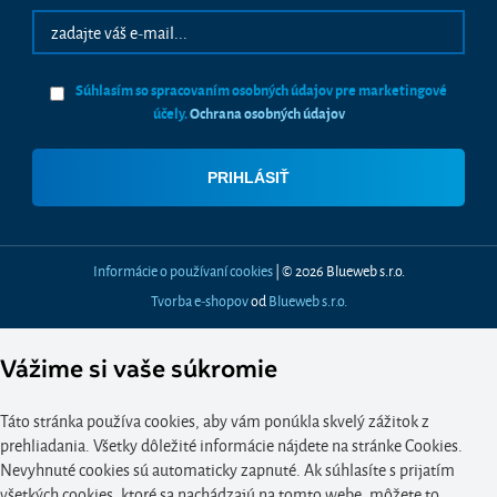
Súhlasím so spracovaním osobných údajov pre marketingové
účely.
Ochrana osobných údajov
Informácie o používaní cookies
| © 2026 Blueweb s.r.o.
Tvorba e-shopov
od
Blueweb s.r.o.
Vážime si vaše súkromie
Táto stránka používa cookies, aby vám ponúkla skvelý zážitok z
prehliadania. Všetky dôležité informácie nájdete na stránke Cookies.
Nevyhnuté cookies sú automaticky zapnuté. Ak súhlasíte s prijatím
všetkých cookies, ktoré sa nachádzajú na tomto webe, môžete to