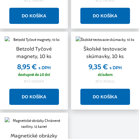
BTZ.754590
BTZ.087621
Betzold Tyčové
Školské testovacie
magnety, 10 ks
skúmavky, 10 ks
8,95 €
9,35 €
s DPH
s DPH
dostupné do 28 dní
skladom
BTZ.085569
BTZ.760611
Magnetické obrázky