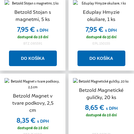
Betzold Stojan s
Eduplay Hmyzie
magnetmi, 5 ks
okuliare, 1 ks
7,95 €
7,95 €
s DPH
s DPH
dostupné do 28 dní
dostupné do 35 dní
BTZ.085591
EPL.150155
Betzold Magnetické
Betzold Magnet v
guličky, 20 ks
tvare podkovy, 2,5
8,65 €
s DPH
cm
dostupné do 28 dní
8,35 €
s DPH
dostupné do 28 dní