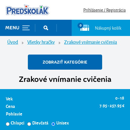
Prihlásenie / Registrácia
0
Nákupný košík
MENU
Úvod
Všetky hračky
Zrakové vnímanie cvičenia
ZOBRAZIŤ KATEGÓRIE
Zrakové vnímanie cvičenia
0 - 18
Vek
7.95 - 257.95 €
Cena
Pohlavie
Chlapci
Dievčatá
Unisex