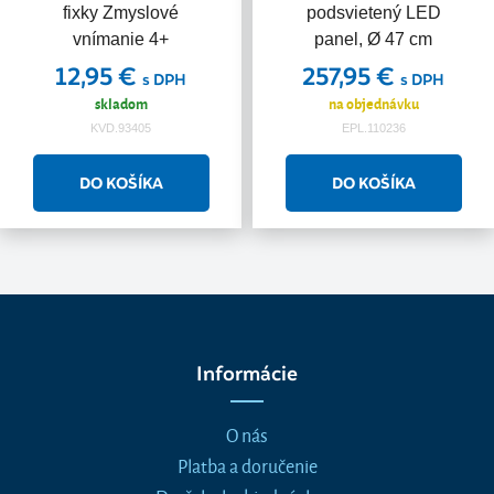
fixky Zmyslové
podsvietený LED
vnímanie 4+
panel, Ø 47 cm
12,95 €
257,95 €
s DPH
s DPH
skladom
na objednávku
KVD.93405
EPL.110236
Informácie
O nás
Platba a doručenie