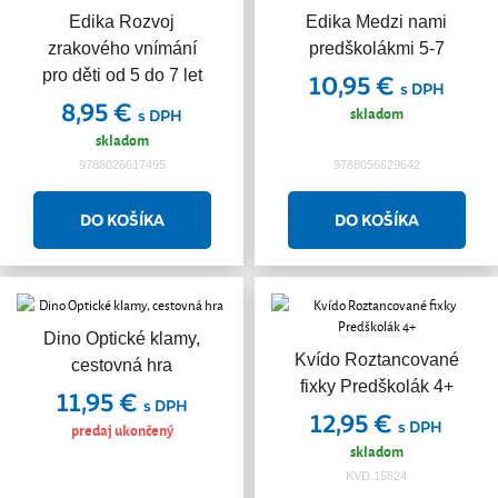
Edika Rozvoj
Edika Medzi nami
zrakového vnímání
predškolákmi 5-7
pro děti od 5 do 7 let
10,95 €
s DPH
8,95 €
skladom
s DPH
skladom
9788026617495
9788056629642
Dino Optické klamy,
Kvído Roztancované
cestovná hra
fixky Predškolák 4+
11,95 €
s DPH
12,95 €
s DPH
predaj ukončený
skladom
KVD.15824