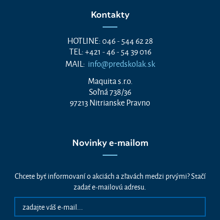
Kontakty
HOTLINE: 046 - 544 62 28
TEL: +421 - 46 - 54 39 016
MAIL:
info@predskolak.sk
Maquita s.r.o.
Soľná 738/36
97213 Nitrianske Pravno
Novinky e-mailom
Chcete byť informovaní o akciách a zľavách medzi prvými? Stačí
zadať e-mailovú adresu.