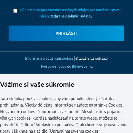
Súhlasím so spracovaním osobných údajov pre marketingové
účely.
Ochrana osobných údajov
Informácie o používaní cookies
| © 2026 Blueweb s.r.o.
Tvorba e-shopov
od
Blueweb s.r.o.
Vážime si vaše súkromie
Táto stránka používa cookies, aby vám ponúkla skvelý zážitok z
prehliadania. Všetky dôležité informácie nájdete na stránke Cookies.
Nevyhnuté cookies sú automaticky zapnuté. Ak súhlasíte s prijatím
všetkých cookies, ktoré sa nachádzajú na tomto webe, môžete to
potvrdiť tlačidlom “Súhlasím a pokračovať", ak chcete svoje nastavenia
upraviť kliknite na tlačidlo “Upraviť nastavenia cookies".