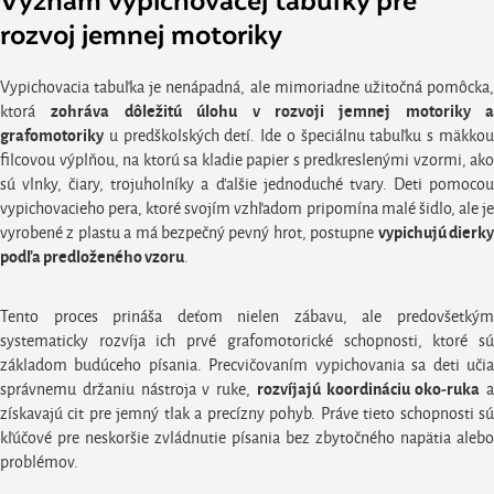
Význam vypichovacej tabuľky pre
rozvoj jemnej motoriky
Vypichovacia tabuľka je nenápadná, ale mimoriadne užitočná pomôcka,
ktorá
zohráva dôležitú úlohu v rozvoji jemnej motoriky a
u predškolských detí. Ide o špeciálnu tabuľku s mäkkou
grafomotoriky
filcovou výplňou, na ktorú sa kladie papier s predkreslenými vzormi, ako
sú vlnky, čiary, trojuholníky a ďalšie jednoduché tvary. Deti pomocou
vypichovacieho pera, ktoré svojím vzhľadom pripomína malé šidlo, ale je
vyrobené z plastu a má bezpečný pevný hrot, postupne
vypichujú dierk
.
podľa predloženého vzoru
Tento proces prináša deťom nielen zábavu, ale predovšetkým
systematicky rozvíja ich prvé grafomotorické schopnosti, ktoré sú
základom budúceho písania. Precvičovaním vypichovania sa deti učia
správnemu držaniu nástroja v ruke,
a
rozvíjajú koordináciu oko-ruka
získavajú cit pre jemný tlak a precízny pohyb. Práve tieto schopnosti sú
kľúčové pre neskoršie zvládnutie písania bez zbytočného napätia alebo
problémov.