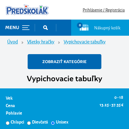
Prihlásenie / Registrácia
0
Nákupný košík
MENU
Úvod
Všetky hračky
Vypichovacie tabuľky
ZOBRAZIŤ KATEGÓRIE
Vypichovacie tabuľky
0 - 18
Vek
13.25 - 37.35 €
Cena
Pohlavie
Chlapci
Dievčatá
Unisex