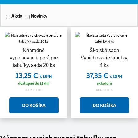
Akcia
Novinky
Náhradné
Školská sada
vypichovacie perá pre
Vypichovacie tabuľky,
tabuľky, sada 20 ks
4 ks
13,25 €
37,35 €
s DPH
s DPH
dostupné do 35 dní
skladom
AKR.20010
AKR.20015