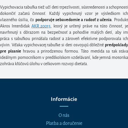
Vypichovacia tabuľka tiež učí deti trpezlivosti, sústredenosti a schopnosti
dokončiť začatú činnosť. Každý vypichnutý vzor je výsledkom ich
vlastného úsilia, čo
. Produk
podporuje sebavedomie a radosť z učenia
Akros Interdidak
AKR.20015
, ktorý je určený práve na túto činnosť, je
navrhnutý s dôrazom na bezpečnosť a pohodlie malých detí, aby im
práca s tabuľkou prinášala radosť a zároveň efektívne podporovala ich
vývin. Vďaka vypichovacej tabuľke si deti osvojujú dôležité
predpoklady
hravou a prirodzenou formou. Táto metóda sa tak stáva
pre písanie
ideálnym pomocníkom v predškolskom vzdelávaní, kde jemná motorika
zohráva kľúčovú úlohu v celkovom rozvoji dieťaťa.
Informácie
O nás
Platba a doručenie