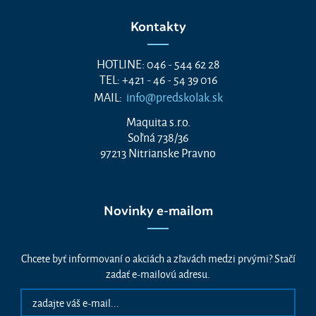
Kontakty
HOTLINE: 046 - 544 62 28
TEL: +421 - 46 - 54 39 016
MAIL:
info@predskolak.sk
Maquita s.r.o.
Soľná 738/36
97213 Nitrianske Pravno
Novinky e-mailom
Chcete byť informovaní o akciách a zľavách medzi prvými? Stačí
zadať e-mailovú adresu.