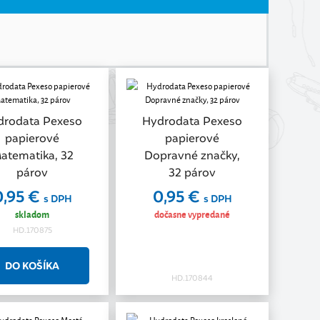
drodata Pexeso
Hydrodata Pexeso
papierové
papierové
atematika, 32
Dopravné značky,
párov
32 párov
0,95 €
0,95 €
s DPH
s DPH
skladom
dočasne vypredané
HD.170875
HD.170844