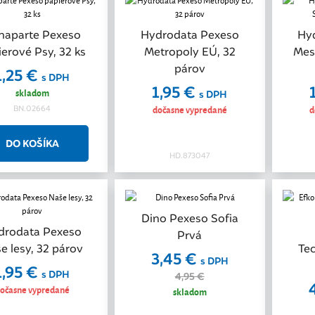
naparte Pexeso
Hydrodata Pexeso
Hy
erové Psy, 32 ks
Metropoly EÚ, 32
Mes
párov
1,25 €
s DPH
1,95 €
skladom
s DPH
dočasne vypredané
d
BN.02664
HD.873047
Dino Pexeso Sofia
Akcia
drodata Pexeso
Prvá
e lesy, 32 párov
Te
3,45 €
s DPH
1,95 €
s DPH
4,95 €
očasne vypredané
skladom