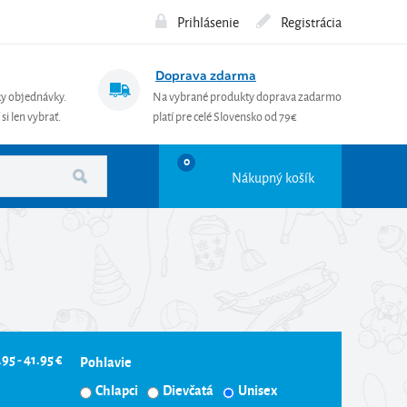
Prihlásenie
Registrácia
Doprava zdarma
ky objednávky.
Na vybrané produkty doprava zadarmo
si len vybrať.
platí pre celé Slovensko od 79€
0
Nákupný košík
.95 - 41.95 €
Pohlavie
Chlapci
Dievčatá
Unisex