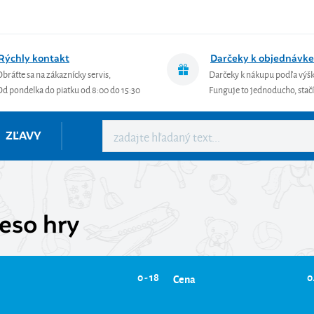
Rýchly kontakt
Darčeky k objednávke
Obráťte sa na zákaznícky servis,
Darčeky k nákupu podľa výš
Od pondelka do piatku od 8:00 do 15:30
Funguje to jednoducho, stačí 
ZĽAVY
eso hry
0 - 18
0
Cena