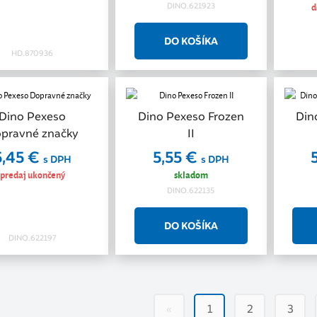
d
DINO.621923
HD.870936
Dino Pexeso
Dino Pexeso Frozen
Din
pravné značky
II
5,45 €
5,55 €
s DPH
s DPH
predaj ukončený
skladom
DINO.622135
DINO.622197
«
1
2
3