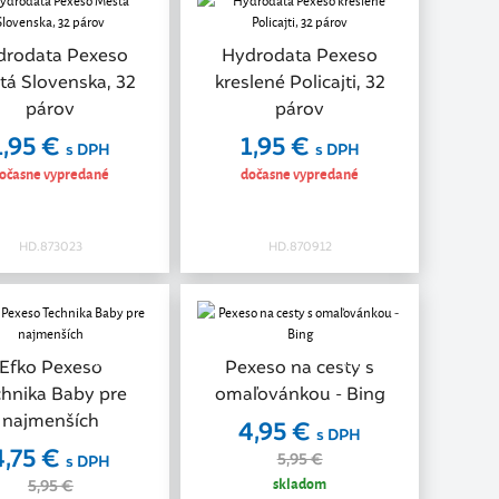
drodata Pexeso
Hydrodata Pexeso
tá Slovenska, 32
kreslené Policajti, 32
párov
párov
1,95 €
1,95 €
s DPH
s DPH
očasne vypredané
dočasne vypredané
HD.873023
HD.870912
Akcia
Akcia
Efko Pexeso
Pexeso na cesty s
chnika Baby pre
omaľovánkou - Bing
najmenších
4,95 €
s DPH
4,75 €
5,95 €
s DPH
skladom
5,95 €