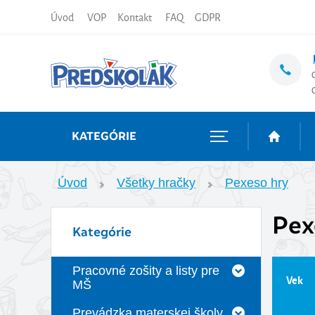
Úvod
VOP
Kontakt
FAQ
GDPR
KATEGÓRIE
Úvod
Všetky hračky
Pexeso hry
Pex
Kategórie
Pracovné zošity a listy pre
Vek
MŠ
Prevádzka materskej školy