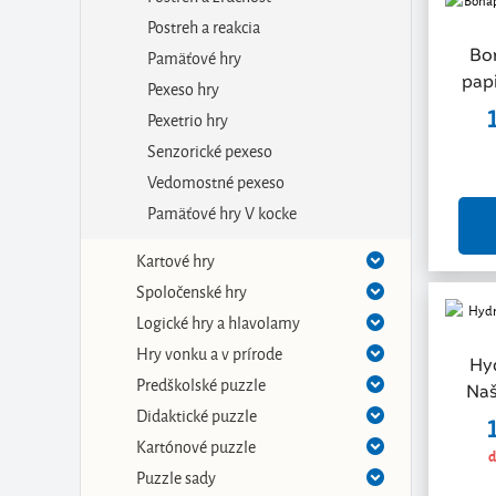
Postreh a reakcia
Bo
Pamäťové hry
papi
Pexeso hry
Pexetrio hry
Senzorické pexeso
Vedomostné pexeso
Pamäťové hry V kocke
Kartové hry
Spoločenské hry
Logické hry a hlavolamy
Hry vonku a v prírode
Hy
Predškolské puzzle
Naš
Didaktické puzzle
Kartónové puzzle
d
Puzzle sady