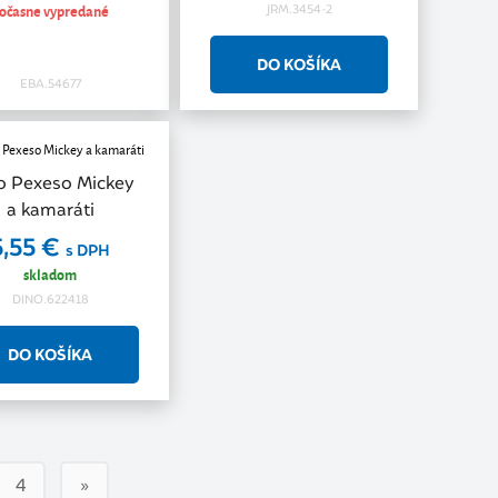
očasne vypredané
JRM.3454-2
EBA.54677
o Pexeso Mickey
a kamaráti
5,55 €
s DPH
skladom
DINO.622418
4
»