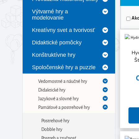
Výtvarné hry a
Akc
modelovanie
Kreatívny svet a tvorivosť
Didaktické pomôcky
Hy
Konštruktívne hry
Št
Spoločenské hry a puzzle
Vedomostné a náučné hry
Didaktické hry
Jazykové a slovné hry
Pamäťové a postrehové hry
Postrehové hry
Dobble hry
Postreh a zručnosť