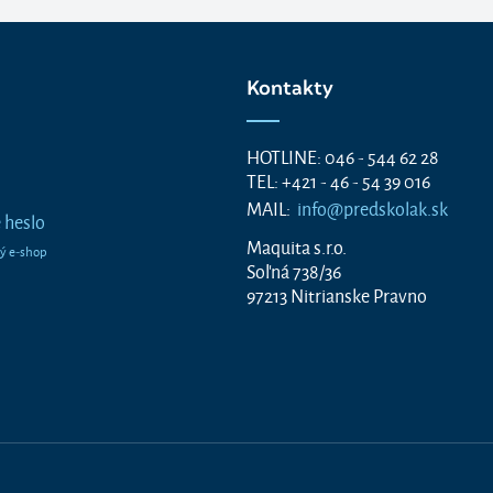
Kontakty
HOTLINE: 046 - 544 62 28
TEL: +421 - 46 - 54 39 016
MAIL:
info@predskolak.sk
 heslo
Maquita s.r.o.
Soľná 738/36
97213 Nitrianske Pravno