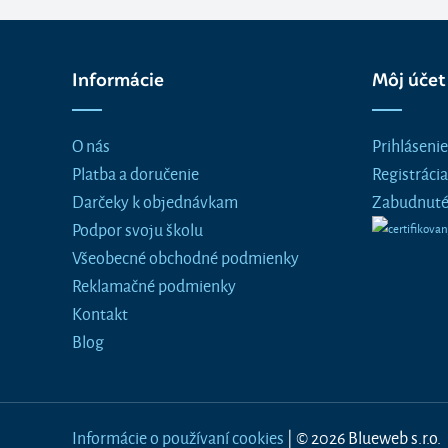
Trefl
(1)
Vilac
(3)
Woody
Informácie
Môj účet
(2)
O nás
Prihlásenie
Platba a doručenie
Registrácia
Darčeky k objednávkam
Zabudnuté
Podpor svoju školu
Všeobecné obchodné podmienky
Reklamačné podmienky
Kontakt
Blog
Informácie o používaní cookies
| © 2026 Blueweb s.r.o.