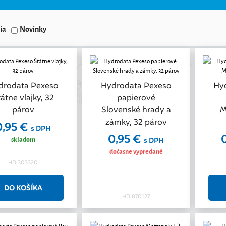
ia
Novinky
drodata Pexeso
Hydrodata Pexeso
Hy
átne vlajky, 32
papierové
párov
Slovenské hrady a
M
zámky, 32 párov
0,95 €
s DPH
0,95 €
skladom
s DPH
dočasne vypredané
HD.303320
HD.870127