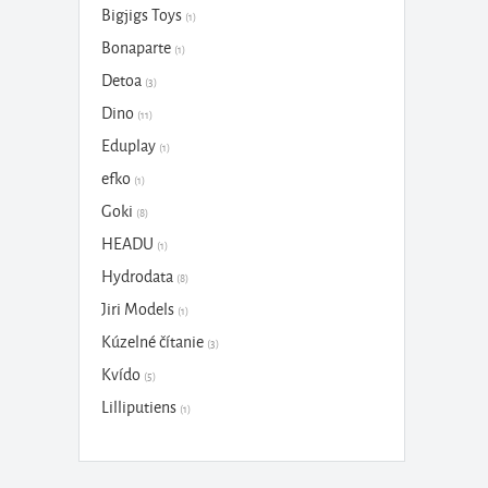
Bigjigs Toys
(1)
Bonaparte
(1)
Detoa
(3)
Dino
(11)
Eduplay
(1)
efko
(1)
Goki
(8)
HEADU
(1)
Hydrodata
(8)
Jiri Models
(1)
Kúzelné čítanie
(3)
Kvído
(5)
Lilliputiens
(1)
Quercetti
(2)
Small Foot
(1)