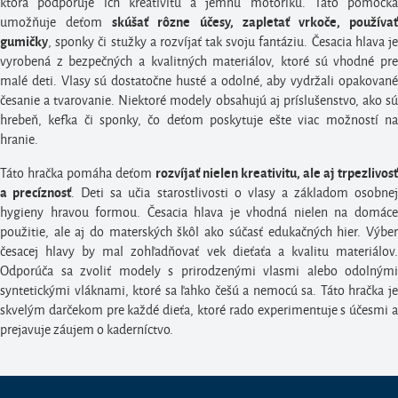
ktorá podporuje ich kreativitu a jemnú motoriku. Táto pomôcka
umožňuje deťom
skúšať rôzne účesy, zapletať vrkoče, používa
, sponky či stužky a rozvíjať tak svoju fantáziu. Česacia hlava je
gumičky
vyrobená z bezpečných a kvalitných materiálov, ktoré sú vhodné pre
malé deti. Vlasy sú dostatočne husté a odolné, aby vydržali opakované
česanie a tvarovanie. Niektoré modely obsahujú aj príslušenstvo, ako sú
hrebeň, kefka či sponky, čo deťom poskytuje ešte viac možností na
hranie.
Táto hračka pomáha deťom
rozvíjať nielen kreativitu, ale aj trpezlivosť
. Deti sa učia starostlivosti o vlasy a základom osobne
a precíznosť
hygieny hravou formou. Česacia hlava je vhodná nielen na domáce
použitie, ale aj do materských škôl ako súčasť edukačných hier. Výber
česacej hlavy by mal zohľadňovať vek dieťaťa a kvalitu materiálov.
Odporúča sa zvoliť modely s prirodzenými vlasmi alebo odolnými
syntetickými vláknami, ktoré sa ľahko češú a nemocú sa. Táto hračka je
skvelým darčekom pre každé dieťa, ktoré rado experimentuje s účesmi a
prejavuje záujem o kaderníctvo.