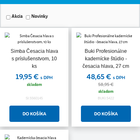
Akcia
Novinky
Akcia
Simba Česacia hlava
Buki Profesionálne
s príslušenstvom, 10
kadernícke štúdio -
ks
česacia hlava, 27 cm
19,95 €
48,65 €
s DPH
s DPH
skladom
58,95 €
skladom
SI.5560145
BUKI.5422