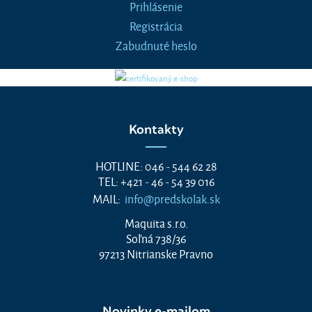
Prihlásenie
Registrácia
Zabudnuté heslo
Kontakty
HOTLINE: 046 - 544 62 28
TEL: +421 - 46 - 54 39 016
MAIL:
info@predskolak.sk
Maquita s.r.o.
Soľná 738/36
97213 Nitrianske Pravno
Novinky e-mailom