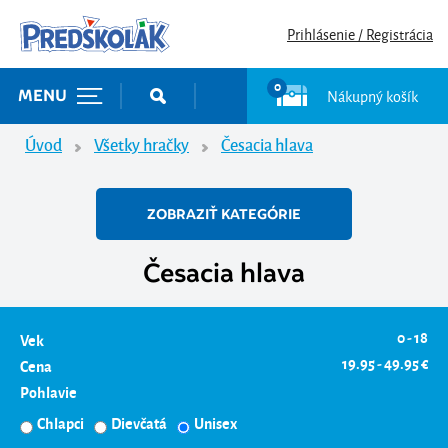
Prihlásenie / Registrácia
0
Nákupný košík
MENU
Úvod
Všetky hračky
Česacia hlava
ZOBRAZIŤ KATEGÓRIE
Česacia hlava
0 - 18
Vek
19.95 - 49.95 €
Cena
Pohlavie
Chlapci
Dievčatá
Unisex