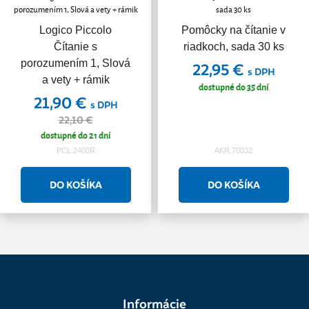
Logico Piccolo
Pomôcky na čítanie v
Čítanie s
riadkoch, sada 30 ks
porozumením 1, Slová
22,95 €
s DPH
a vety + rámik
dostupné do 35 dní
21,90 €
s DPH
22,10 €
dostupné do 21 dní
PCL.2400R
AKR.70032
Informácie