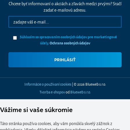
Chcete byť informovaní o akciách a zľavách medzi prvými? Stačí
zadať e-mailovú adresu.
Súhlasím so spracovaním osobných údajov pre marketingové
účely.
Ochrana osobných údajov
Informácie o používaní cookies
| © 2026 Blueweb s.r.o.
Tvorba e-shopov
od
Blueweb s.r.o.
Vážime si vaše súkromie
Táto stránka používa cookies, aby vám ponúkla skvelý zážitok z
prehliadania. Všetky dôležité informácie nájdete na stránke Cookies.