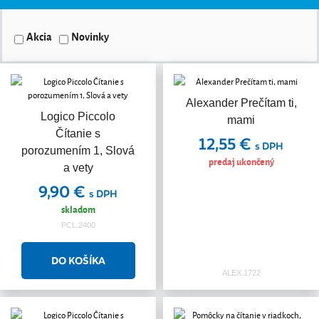
Akcia
Novinky
Alexander Prečítam ti,
Logico Piccolo
mami
Čítanie s
12,55 €
s DPH
porozumením 1, Slová
predaj ukončený
a vety
9,90 €
s DPH
skladom
PCL.2400
ALEX.1722