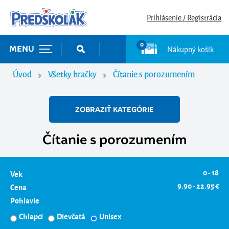
Prihlásenie / Registrácia
0
Nákupný košík
MENU
Úvod
Všetky hračky
Čítanie s porozumením
ZOBRAZIŤ KATEGÓRIE
Čítanie s porozumením
0 - 18
Vek
9.90 - 22.95 €
Cena
Pohlavie
Chlapci
Dievčatá
Unisex