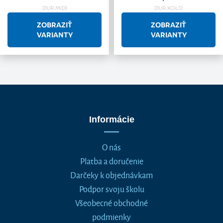
DUR.MIDI
DUR.KOLO
ZOBRAZIŤ
ZOBRAZIŤ
VARIANTY
VARIANTY
Informácie
O nás
Platba a doručenie
Darčeky k objednávkam
Podpor svoju školu
Všeobecné obchodné
podmienky