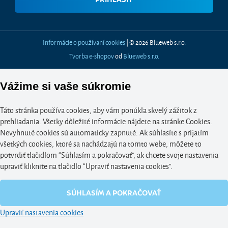
Informácie o používaní cookies
| © 2026 Blueweb s.r.o.
Tvorba e-shopov
od
Blueweb s.r.o.
Vážime si vaše súkromie
Táto stránka používa cookies, aby vám ponúkla skvelý zážitok z
prehliadania. Všetky dôležité informácie nájdete na stránke Cookies.
Nevyhnuté cookies sú automaticky zapnuté. Ak súhlasíte s prijatím
všetkých cookies, ktoré sa nachádzajú na tomto webe, môžete to
potvrdiť tlačidlom “Súhlasím a pokračovať", ak chcete svoje nastavenia
upraviť kliknite na tlačidlo “Upraviť nastavenia cookies".
SÚHLASÍM A POKRAČOVAŤ
Upraviť nastavenia cookies