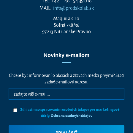
TEL: +421 - 46 - 54 39 016
MAIL:
info@predskolak.sk
Maquita s.r.o.
Soľná 738/36
97213 Nitrianske Pravno
Novinky e-mailom
Chcete byť informovaní o akciách a zľavách medzi prvými? Stačí
zadať e-mailovú adresu.
Súhlasím so spracovaním osobných údajov pre marketingové
účely.
Ochrana osobných údajov