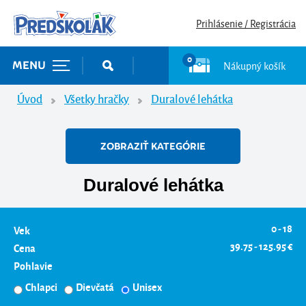
Prihlásenie / Registrácia
0
Nákupný košík
MENU
Úvod
Všetky hračky
Duralové lehátka
ZOBRAZIŤ KATEGÓRIE
Duralové lehátka
0 - 18
Vek
39.75 - 125.95 €
Cena
Pohlavie
Chlapci
Dievčatá
Unisex