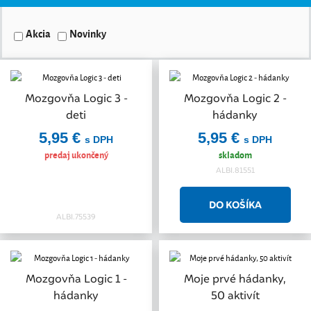
Akcia
Novinky
Mozgovňa Logic 3 -
Mozgovňa Logic 2 -
deti
hádanky
5,95 €
5,95 €
s DPH
s DPH
predaj ukončený
skladom
ALBI.81551
ALBI.75539
Mozgovňa Logic 1 -
Moje prvé hádanky,
hádanky
50 aktivít