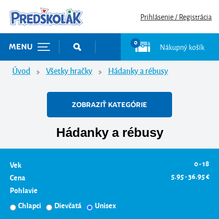
Prihlásenie / Registrácia
0
Nákupný košík
MENU
Úvod
Všetky hračky
Hádanky a rébusy
ZOBRAZIŤ KATEGÓRIE
Hádanky a rébusy
0 - 18
Vek
5.95 - 36.95 €
Cena
Pohlavie
Chlapci
Dievčatá
Unisex