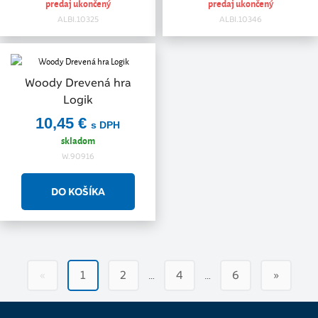
predaj ukončený
predaj ukončený
ALBI.10325
ALBI.10346
Woody Drevená hra
Logik
10,45 €
s DPH
skladom
W.90916
…
…
«
1
2
4
6
»