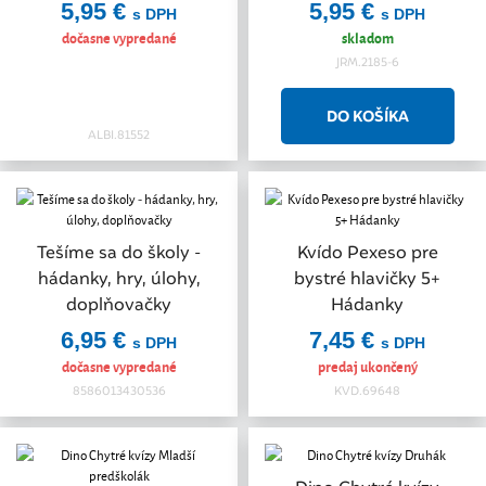
5,95 €
5,95 €
s DPH
s DPH
dočasne vypredané
skladom
JRM.2185-6
ALBI.81552
Tešíme sa do školy -
Kvído Pexeso pre
hádanky, hry, úlohy,
bystré hlavičky 5+
doplňovačky
Hádanky
6,95 €
7,45 €
s DPH
s DPH
dočasne vypredané
predaj ukončený
8586013430536
KVD.69648