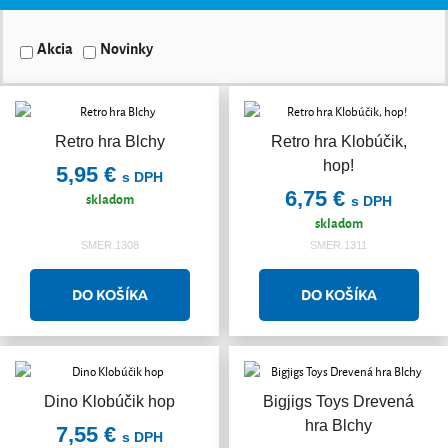
Akcia
Novinky
Retro hra Blchy
Retro hra Klobúčik,
hop!
5,95 €
s DPH
6,75 €
skladom
s DPH
skladom
SMER.1308
SMER.1311
Dino Klobúčik hop
Bigjigs Toys Drevená
hra Blchy
7,55 €
s DPH