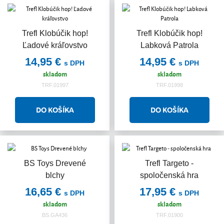
Trefl Klobúčik hop!
Trefl Klobúčik hop!
Ľadové kráľovstvo
Labková Patrola
14,95 €
14,95 €
s DPH
s DPH
skladom
skladom
TRF.01997
TRF.01998
BS Toys Drevené
Trefl Targeto -
blchy
spoločenská hra
16,65 €
17,95 €
s DPH
s DPH
skladom
skladom
BS.GA436
TRF.01900