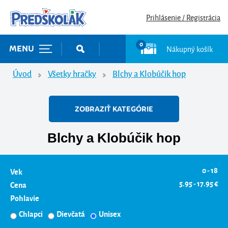
Prihlásenie / Registrácia
0
Nákupný košík
MENU
Úvod
Všetky hračky
Blchy a Klobúčik hop
ZOBRAZIŤ KATEGÓRIE
Blchy a Klobúčik hop
0 - 18
Vek
5.95 - 17.95 €
Cena
Pohlavie
Chlapci
Dievčatá
Unisex