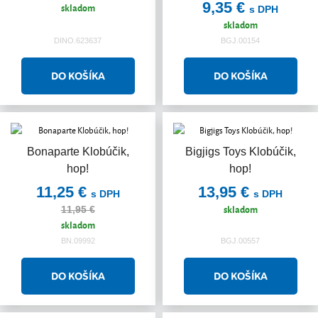
9,35 €
skladom
s DPH
skladom
DINO.623637
BGJ.00154
Bonaparte Klobúčik,
Bigjigs Toys Klobúčik,
Akcia
hop!
hop!
11,25 €
13,95 €
s DPH
s DPH
skladom
11,95 €
skladom
BN.09992
BGJ.00557