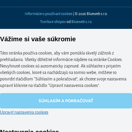
Informácie o používaní cookies
| © 2026 Blueweb s.r.o.
Tvorba e-shopov
od
Blueweb s.r.o.
Vážime si vaše súkromie
Táto stránka používa cookies, aby vám ponúkla skvelý zážitok z
prehliadania. Všetky dôležité informácie nájdete na stránke Cookies.
Nevyhnuté cookies sú automaticky zapnuté. Ak súhlasíte s prijatím
všetkých cookies, ktoré sa nachádzajú na tomto webe, môžete to
potvrdiť tlačidlom “Súhlasím a pokračovať", ak chcete svoje nastavenia
upraviť kliknite na tlačidlo “Upraviť nastavenia cookies".
SÚHLASÍM A POKRAČOVAŤ
Upraviť nastavenia cookies