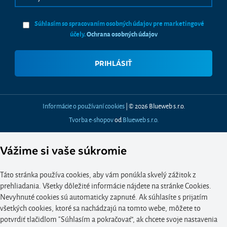
Súhlasím so spracovaním osobných údajov pre marketingové
účely.
Ochrana osobných údajov
Informácie o používaní cookies
| © 2026 Blueweb s.r.o.
Tvorba e-shopov
od
Blueweb s.r.o.
Vážime si vaše súkromie
Táto stránka používa cookies, aby vám ponúkla skvelý zážitok z
prehliadania. Všetky dôležité informácie nájdete na stránke Cookies.
Nevyhnuté cookies sú automaticky zapnuté. Ak súhlasíte s prijatím
všetkých cookies, ktoré sa nachádzajú na tomto webe, môžete to
potvrdiť tlačidlom “Súhlasím a pokračovať", ak chcete svoje nastavenia