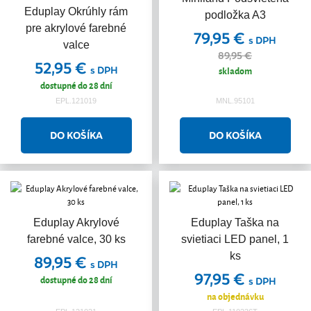
Eduplay Okrúhly rám
podložka A3
pre akrylové farebné
79,95 €
s DPH
valce
89,95 €
52,95 €
s DPH
skladom
dostupné do 28 dní
EPL.121019
MNL.95101
Eduplay Akrylové
Eduplay Taška na
farebné valce, 30 ks
svietiaci LED panel, 1
ks
89,95 €
s DPH
97,95 €
dostupné do 28 dní
s DPH
na objednávku