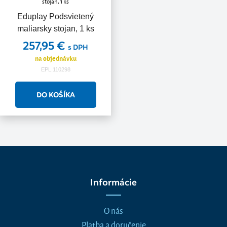
Eduplay Podsvietený
maliarsky stojan, 1 ks
257,95 €
s DPH
na objednávku
EPL.110298
Informácie
O nás
Platba a doručenie