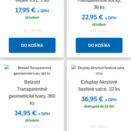
vejáre XXL, 2 ks
Transparentné kocky,
36 ks
17,95 €
s DPH
22,95 €
skladom
s DPH
skladom
BTZ.097778
BTZ.041313
Betzold
Eduplay Akrylové
Transparentné
farebné valce, 10 ks
geometrické tvary, 360
36,95 €
s DPH
ks
dostupné do 28 dní
34,95 €
s DPH
skladom
BTZ.759541
EPL.121020