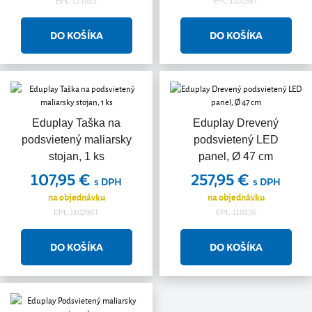
EPL.121021
EPL.110236T
Eduplay Taška na
Eduplay Drevený
podsvietený maliarsky
podsvietený LED
stojan, 1 ks
panel, Ø 47 cm
107,95 €
257,95 €
s DPH
s DPH
na objednávku
na objednávku
EPL.110298T
EPL.110236