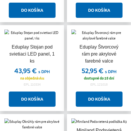
Eduplay Stojan pod
Eduplay Štvorcový
svietiaci LED panel, 1
rám pre akrylové
ks
farebné valce
43,95 €
52,95 €
s DPH
s DPH
na objednávku
dostupné do 28 dní
EPL.110334
EPL.121018
Miniland Podsvietená