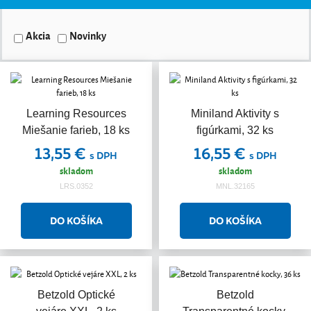
Akcia
Novinky
Learning Resources
Miniland Aktivity s
Miešanie farieb, 18 ks
figúrkami, 32 ks
13,55 €
16,55 €
s DPH
s DPH
skladom
skladom
LRS.0352
MNL.32165
Betzold Optické
Betzold