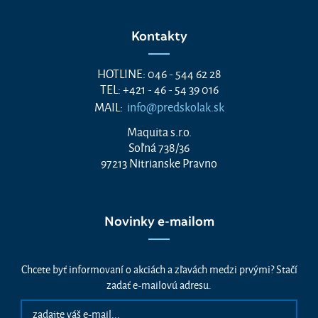
Kontakty
HOTLINE: 046 - 544 62 28
TEL: +421 - 46 - 54 39 016
MAIL:
info@predskolak.sk
Maquita s.r.o.
Soľná 738/36
97213 Nitrianske Pravno
Novinky e-mailom
Chcete byť informovaní o akciách a zľavách medzi prvými? Stačí
zadať e-mailovú adresu.