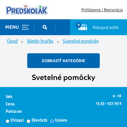
Prihlásenie / Registrácia
0
Nákupný košík
MENU
Úvod
Všetky hračky
Svetelné pomôcky
ZOBRAZIŤ KATEGÓRIE
Svetelné pomôcky
0 - 18
Vek
13.55 - 257.95 €
Cena
Pohlavie
Chlapci
Dievčatá
Unisex