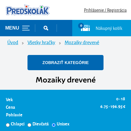
Prihlásenie / Registrácia
0
Nákupný košík
MENU
Úvod
Všetky hračky
Mozaiky drevené
ZOBRAZIŤ KATEGÓRIE
Mozaiky drevené
0 - 18
Vek
6.75 - 196.95 €
Cena
Pohlavie
Chlapci
Dievčatá
Unisex