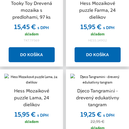
Tooky Toy Drevená
Hess Mozaikové
mozaika s
puzzle Farma, 24
predlohami, 97 ks
dielikov
15,45 €
15,95 €
s DPH
s DPH
skladom
skladom
TKT.TF569
HESS.14902
Akcia
Hess Mozaikové
Djeco Tangramini -
puzzle Lama, 24
drevený edukatívny
dielikov
tangram
15,95 €
19,25 €
s DPH
s DPH
skladom
22,95 €
skladom