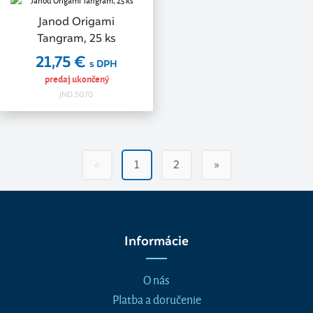
Janod Origami
Tangram, 25 ks
21,75 €
s DPH
predaj ukončený
JND.5070
«
1
2
»
Informácie
O nás
Platba a doručenie