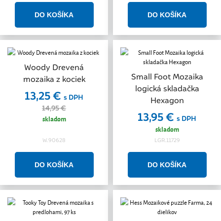
Woody Drevená
Small Foot Mozaika
mozaika z kociek
logická skladačka
13,25 €
s DPH
Hexagon
14,95 €
13,95 €
skladom
s DPH
skladom
W.90628
LGR.11729