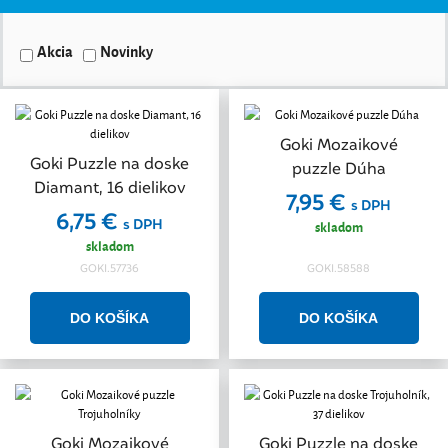
Akcia
Novinky
Goki Mozaikové
Goki Puzzle na doske
puzzle Dúha
Diamant, 16 dielikov
7,95 €
s DPH
6,75 €
s DPH
skladom
skladom
GOKI.57736
GOKI.58588
Goki Mozaikové
Goki Puzzle na doske