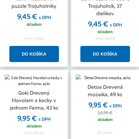
puzzle Trojuholníky
Trojuholník, 37
dielikov
9,45 €
s DPH
9,45 €
skladom
s DPH
skladom
GOKI.58586
GOKI.58590
Detoa Drevená
Akcia
Goki Drevený
mozaika, 49 ks
hlavolam a kocky v
9,95 €
s DPH
jednom Farma, 43 ks
12,95 €
9,95 €
s DPH
skladom
skladom
GOKI.58659
DT.14594