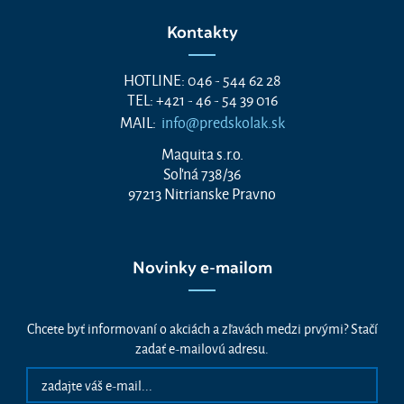
Kontakty
HOTLINE: 046 - 544 62 28
TEL: +421 - 46 - 54 39 016
MAIL:
info@predskolak.sk
Maquita s.r.o.
Soľná 738/36
97213 Nitrianske Pravno
Novinky e-mailom
Chcete byť informovaní o akciách a zľavách medzi prvými? Stačí
zadať e-mailovú adresu.