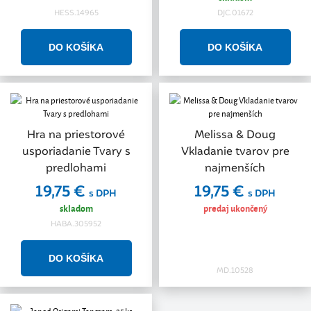
HESS.14965
DJC.01672
Hra na priestorové
Melissa & Doug
usporiadanie Tvary s
Vkladanie tvarov pre
predlohami
najmenších
19,75 €
19,75 €
s DPH
s DPH
skladom
predaj ukončený
HABA.305952
MD.10528