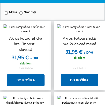
Akcia
Novinky
Akros Fotografická
Akros Fotografická
hra Činnosti -
hra Prídavné mená
slovesá
31,95 €
s DPH
31,95 €
skladom
s DPH
skladom
AKR.20506
AKR.20511