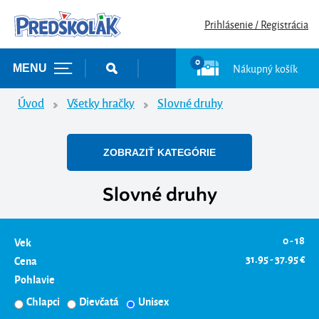
Prihlásenie / Registrácia
0
Nákupný košík
MENU
Úvod
Všetky hračky
Slovné druhy
ZOBRAZIŤ KATEGÓRIE
Slovné druhy
0 - 18
Vek
31.95 - 37.95 €
Cena
Pohlavie
Chlapci
Dievčatá
Unisex