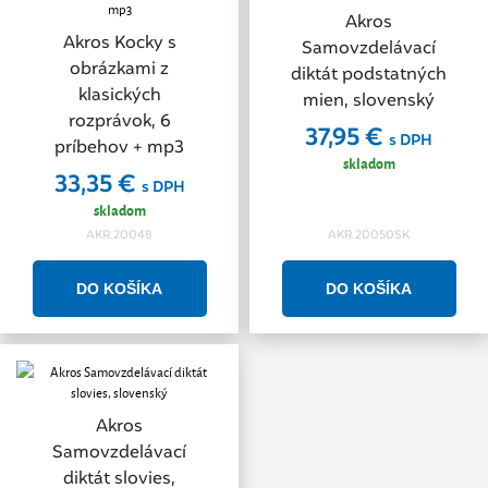
Akros
Akros Kocky s
Samovzdelávací
obrázkami z
diktát podstatných
klasických
mien, slovenský
rozprávok, 6
37,95 €
s DPH
príbehov + mp3
skladom
33,35 €
s DPH
skladom
AKR.20048
AKR.20050SK
Akros
Samovzdelávací
diktát slovies,