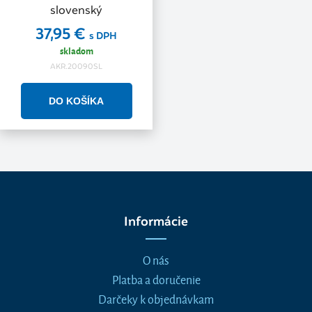
slovenský
37,95 €
s DPH
skladom
AKR.20090SL
Informácie
O nás
Platba a doručenie
Darčeky k objednávkam