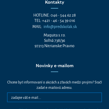
Kontakty
HOTLINE: 046 - 544 62 28
TEL: +421 - 46 - 54 39 016
MAIL:
info@predskolak.sk
Maquita s.r.o.
Soľná 738/36
97213 Nitrianske Pravno
Novinky e-mailom
Chcete byť informovaní o akciách a zľavách medzi prvými? Stačí
zadať e-mailovú adresu.