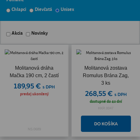
Chlapci
Dievčatá
Unisex
Akcia
Novinky
Molitanová dráha
Molitanová zostava
Mačka 190 cm, 2 častí
Romulus Brána Zag,
3 ks
189,95 €
s DPH
268,55 €
predaj ukončený
s DPH
dostupné do 40 dní
KKR.0047
NS.0689