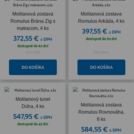
Molitanová zostava
Molitanová zostava
Romulus Brána Zig s
Romulus Arkáda, 4 ks
matracom, 4 ks
397,55 €
s DPH
372,55 €
dostupné do 90 dní
s DPH
dostupné do 90 dní
KKR.0046
KKR.0043
Molitanový tunel
Molitanová zostava
Dúha, 4 ks
Romulus Rovnováha,
547,95 €
s DPH
6 ks
dostupné do 45 dní
584,55 €
s DPH