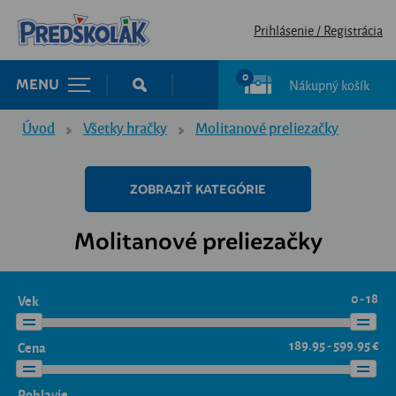
Prihlásenie / Registrácia
0
Nákupný košík
MENU
Úvod
Všetky hračky
Molitanové preliezačky
ZOBRAZIŤ KATEGÓRIE
Molitanové preliezačky
0 - 18
Vek
189.95 - 599.95 €
Cena
Pohlavie