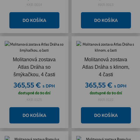
KKR.0014
KKR.0013
Molitanová zostava
Molitanová zostava
Atlas Dráha so
Atlas Dráha s klinom,
šmýkačkou, 4 časti
4 časti
365,55 €
365,55 €
s DPH
s DPH
dostupné do 90 dní
dostupné do 90 dní
KKR.0125
KKR.0122