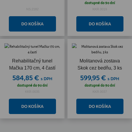
dostupné do 90 dní
NS.2182
KKR.0019
Rehabilitačný tunel
Molitanová zostava
Mačka 170 cm, 4 častí
Skok cez bedňu, 3 ks
584,85 €
599,95 €
s DPH
s DPH
dostupné do 90 dní
dostupné do 90 dní
KKR.0035
KKR.0037