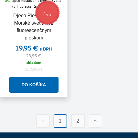
Akcia
Djeco Pieskovanie
Morské svetlá 4v1
fluorescenčným
pieskom
19,95 €
s DPH
23,95 €
skladom
DJC.08679
«
1
2
»