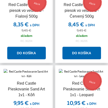
Akcia
Akcia
Red Castle Kinetický
Red Castle Kinetický
piesok vo vedierku -
piesok vo vedierku -
Fialový 500g
Červený 500g
8,35 €
8,45 €
s DPH
s DPH
9,45 €
9,45 €
skladom
skladom
RC.36204
RC.36205
Akcia
Red Castle
Red Castle
Pieskovanie Sand Art
Pieskovanie Sand Art
1v1 - Kôň
1v1 - Leopard
9,95 €
10,95 €
s DPH
s DPH