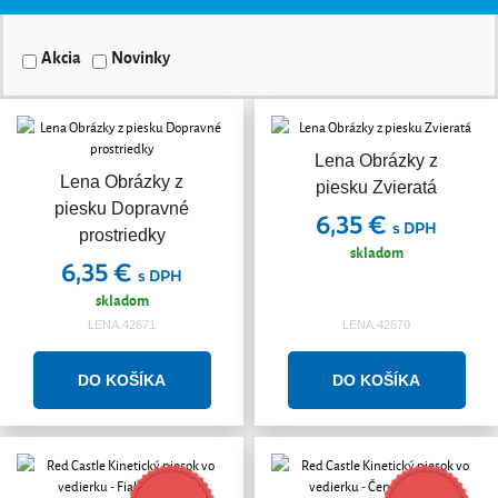
Akcia
Novinky
Lena Obrázky z
Lena Obrázky z
piesku Zvieratá
piesku Dopravné
6,35 €
s DPH
prostriedky
skladom
6,35 €
s DPH
skladom
LENA.42671
LENA.42670