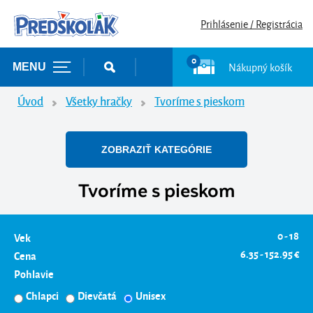
Prihlásenie / Registrácia
0
Nákupný košík
MENU
Úvod
Všetky hračky
Tvoríme s pieskom
ZOBRAZIŤ KATEGÓRIE
Tvoríme s pieskom
0 - 18
Vek
6.35 - 152.95 €
Cena
Pohlavie
Chlapci
Dievčatá
Unisex