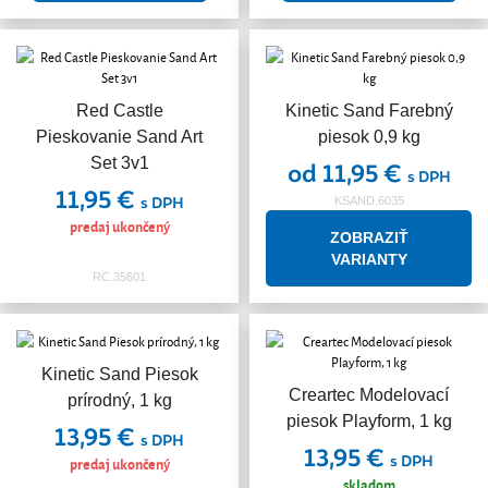
Red Castle
Kinetic Sand Farebný
Pieskovanie Sand Art
piesok 0,9 kg
Set 3v1
od 11,95 €
s DPH
11,95 €
s DPH
KSAND.6035
predaj ukončený
ZOBRAZIŤ
VARIANTY
RC.35601
Kinetic Sand Piesok
Creartec Modelovací
prírodný, 1 kg
piesok Playform, 1 kg
13,95 €
s DPH
13,95 €
s DPH
predaj ukončený
skladom