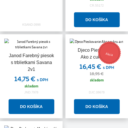
CR.55172
KSAND.0998
Djeco Pieskovanie
Akcia
Janod Farebný piesok
Ako z cukru 4v1
s trblietkami Savana
16,45 €
s DPH
2v1
18,95 €
14,75 €
s DPH
skladom
skladom
JND.7978
DJC.08678