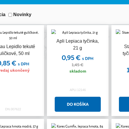
cia
Novinky
Apli Lepiaca tyčinka,
Akcia
au Lepidlo tekuté
St
21 g
uličkové, 50 ml
tyč
0,95 €
s DPH
0,85 €
s DPH
1,45 €
redaj ukončený
skladom
APLI.12146
DN.007622