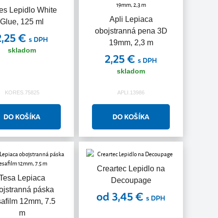
es Lepidlo White
Apli Lepiaca
Glue, 125 ml
obojstranná pena 3D
2,25 €
s DPH
19mm, 2,3 m
skladom
2,25 €
s DPH
skladom
KORES.75825
APLI.13986
Creartec Lepidlo na
Tesa Lepiaca
Decoupage
ojstranná páska
od 3,45 €
s DPH
afilm 12mm, 7.5
m