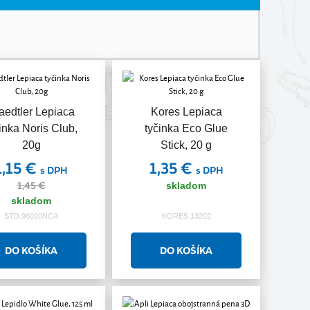
Akcia
aedtler Lepiaca
Kores Lepiaca
inka Noris Club,
tyčinka Eco Glue
20g
Stick, 20 g
1,15 €
1,35 €
s DPH
s DPH
1,45 €
skladom
skladom
STD.96020NCA
KORES.13202