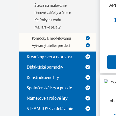
Štetce na maľovanie
APL
Penové valčeky a štetce
Kelímky na vodu
Maliarske palety
Pomôcky k modelovaniu
Výtvarný ateliér pre deti
Kreatívny svet a tvorivosť
Didaktické pomôcky
Konštruktívne hry
Spoločenské hry a puzzle
Námetové a rolové hry
obo
STEAM TOYS vzdelávanie