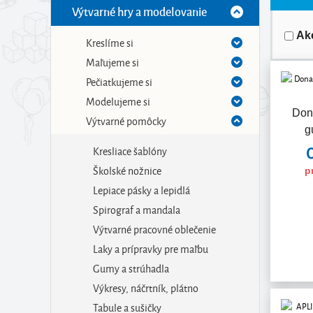
Výtvarné hry a modelovanie
Ak
Kreslíme si
Maľujeme si
Pečiatkujeme si
Modelujeme si
Don
Výtvarné pomôcky
g
Kresliace šablóny
Školské nožnice
p
Lepiace pásky a lepidlá
Spirograf a mandala
Výtvarné pracovné oblečenie
Laky a prípravky pre maľbu
Gumy a strúhadla
Výkresy, náčrtník, plátno
Tabule a sušičky