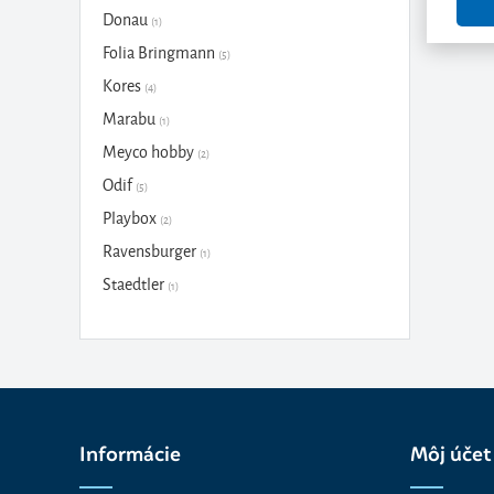
Donau
(1)
Folia Bringmann
(5)
Kores
(4)
Marabu
(1)
Meyco hobby
(2)
Odif
(5)
Playbox
(2)
Ravensburger
(1)
Staedtler
(1)
Tesa
(3)
Informácie
Môj účet