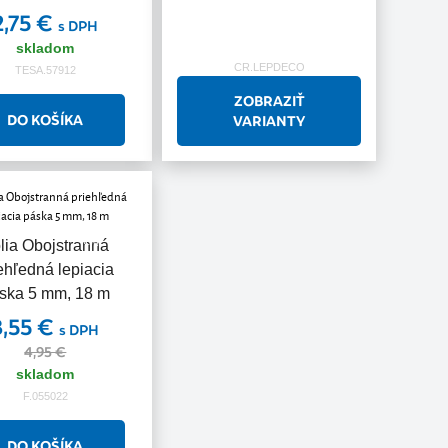
2,75 €
s DPH
skladom
CR.LEPDECO
TESA.57912
ZOBRAZIŤ
VARIANTY
Akcia
lia Obojstranná
ehľedná lepiacia
ska 5 mm, 18 m
3,55 €
s DPH
4,95 €
skladom
F.055022