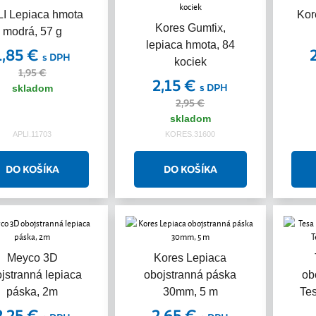
I Lepiaca hmota
Kor
Akcia
Akcia
Kores Gumfix,
modrá, 57 g
lepiaca hmota, 84
1,85 €
s DPH
kociek
1,95 €
2,15 €
s DPH
skladom
2,95 €
skladom
APLI.11703
KORES.31600
Akcia
Meyco 3D
Kores Lepiaca
jstranná lepiaca
obojstranná páska
ob
páska, 2m
30mm, 5 m
Tes
2,25 €
2,65 €