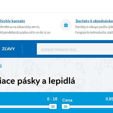
Rýchly kontakt
Darčeky k objednávke
Obráťte sa na zákaznícky servis,
Darčeky k nákupu podľa výš
Od pondelka do piatku od 8:00 do 15:30
Funguje to jednoducho, stačí 
ZĽAVY
lá
iace pásky a lepidlá
0 - 18
0.85
Cena