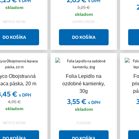
s DPH
s DPH
3,25 €
skladom
skladom
MEYCO.65745
KORES.55530
Akcia
yco Obojstranná
Folia Lepidlo na
Fo
iaca páska, 20 m
ozdobné kamienky,
pri
30g
pá
3,45 €
s DPH
3,55 €
4,95 €
s DPH
skladom
skladom
MEYCO.65769
F.012030