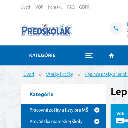
Úvod
VOP
Kontakt
FAQ
GDPR
KATEGÓRIE
Úvod
Všetky hračky
Lepiace pásky a lepid
Lep
Kategórie
Pracovné zošity a listy pre MŠ
Vek
Prevádzka materskej školy