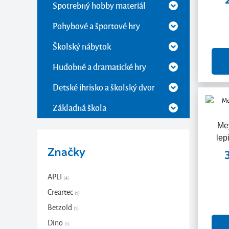
Spotrebný hobby materiál
Pohybové a športové hry
Školský nábytok
Hudobné a dramatické hry
Detské ihrisko a školský dvor
Základná škola
Me
lep
Značky
APLI
(4)
Creartec
(1)
Betzold
(1)
Dino
(1)