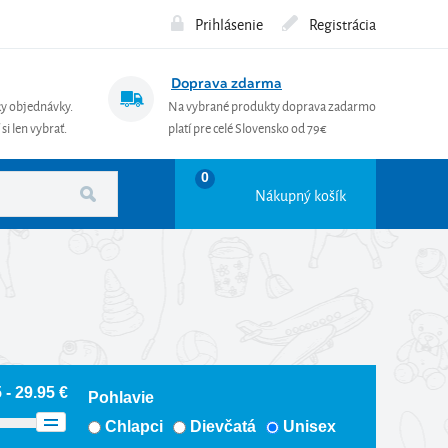
Prihlásenie
Registrácia
Doprava zdarma
ky objednávky.
Na vybrané produkty doprava zadarmo
si len vybrať.
platí pre celé Slovensko od 79€
0
Nákupný košík
 - 29.95 €
Pohlavie
Chlapci
Dievčatá
Unisex