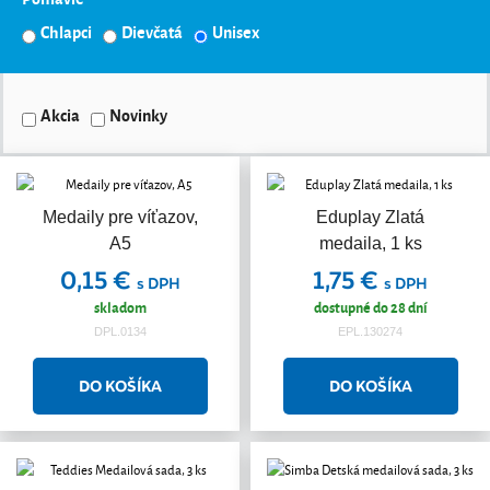
Chlapci
Dievčatá
Unisex
Akcia
Novinky
Medaily pre víťazov,
Eduplay Zlatá
A5
medaila, 1 ks
0,15 €
1,75 €
s DPH
s DPH
skladom
dostupné do 28 dní
DPL.0134
EPL.130274