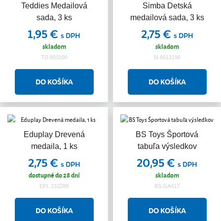
Teddies Medailová
Simba Detská
sada, 3 ks
medailová sada, 3 ks
1,95 €
2,75 €
s DPH
s DPH
skladom
skladom
TD.850290
SI.8612196
Eduplay Drevená
BS Toys Športová
medaila, 1 ks
tabuľa výsledkov
2,75 €
20,95 €
s DPH
s DPH
dostupné do 28 dní
skladom
EPL.210288
BS.GA417