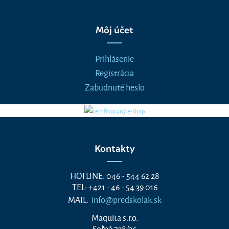
Môj účet
Prihlásenie
Registrácia
Zabudnuté heslo
Kontakty
HOTLINE: 046 - 544 62 28
TEL: +421 - 46 - 54 39 016
MAIL:
info@predskolak.sk
Maquita s.r.o.
Soľná 738/36