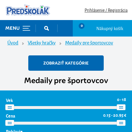
Prihlásenie / Registrácia
0
Nákupný košík
MENU
Úvod
Všetky hračky
Medaily pre športovcov
ZOBRAZIŤ KATEGÓRIE
Medaily pre športovcov
0 - 18
Vek
0.15 - 20.95 €
Cena
Pohlavie