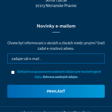
97213 Nitrianske Pravno
Novinky e-mailom
Chcete byť informovaní o akciách a zľavách medzi prvými? Stačí
zadať e-mailovú adresu.
Súhlasím so spracovaním osobných údajov pre marketingové
účely.
Ochrana osobných údajov
Vážime si vaše súkromie
Táto stránka používa cookies, aby vám ponúkla skvelý zážitok z
prehliadania. Všetky dôležité informácie nájdete na stránke Cookies.
Nevyhnuté cookies sú automaticky zapnuté. Ak súhlasíte s prijatím
všetkých cookies, ktoré sa nachádzajú na tomto webe, môžete to potvrdiť
tlačidlom “Súhlasím a pokračovať", ak chcete svoje nastavenia upraviť
Informácie o používaní cookies
| © 2026 Blueweb s.r.o.