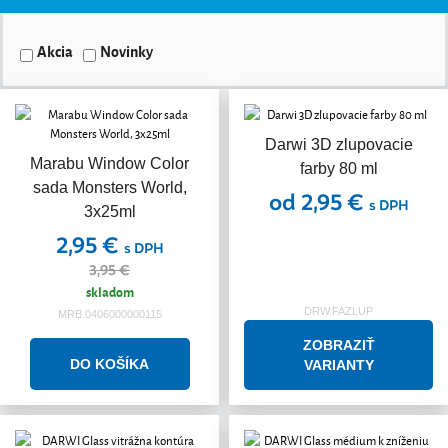
Akcia
Novinky
Darwi 3D zlupovacie
Marabu Window Color
farby 80 ml
sada Monsters World,
od 2,95 €
s DPH
3x25ml
2,95 €
s DPH
3,95 €
skladom
DRW.FAZLUP
MRB.0406000000115
ZOBRAZIŤ
VARIANTY