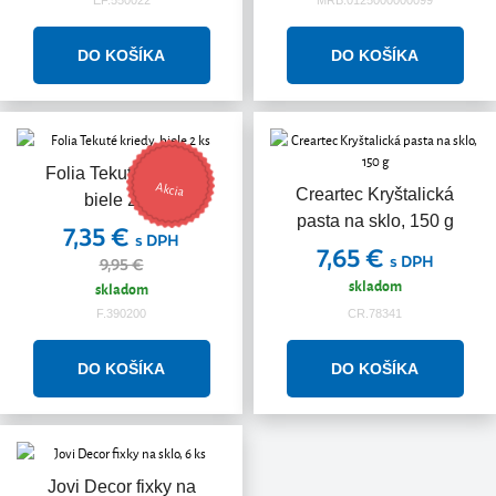
Folia Tekuté kriedy,
Akcia
Creartec Kryštalická
biele 2 ks
pasta na sklo, 150 g
7,35 €
s DPH
7,65 €
s DPH
9,95 €
skladom
skladom
F.390200
CR.78341
Jovi Decor fixky na