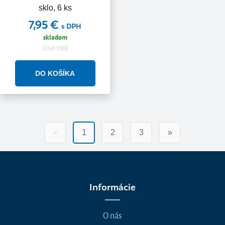
sklo, 6 ks
7,95 €
s DPH
skladom
JOVI.1906
«
1
2
3
»
Informácie
O nás