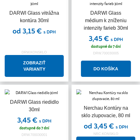
DARWI Glass vitrážna
DARWI Glass
kontúra 30ml
médium k zníženiu
intenzity farieb 30ml
od 3,15 €
s DPH
3,45 €
s DPH
dostupné do 7 dní
DRW.KONSKLO
DRW.700030005
ZOBRAZIŤ
VARIANTY
DARWI Glass riedidlo
Nerchau Kontúry na
30ml
sklo zlupovacie, 80 ml
3,45 €
s DPH
od 3,45 €
s DPH
dostupné do 7 dní
NRC.KONSKLO
DRW.700030001