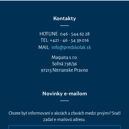
Kontakty
HOTLINE: 046 - 544 62 28
TEL: +421 - 46 - 54 39 016
MAIL:
info@predskolak.sk
Maquita s.r.o.
Soľná 738/36
97213 Nitrianske Pravno
Novinky e-mailom
Chcete byť informovaní o akciách a zľavách medzi prvými? Stačí
zadať e-mailovú adresu.