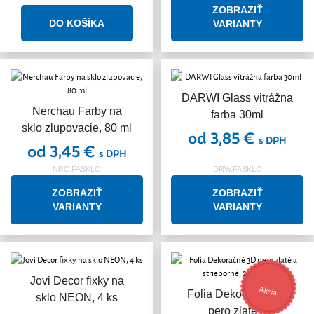
ZOBRAZIŤ
VARIANTY
DARWI Glass vitrážna
Nerchau Farby na
farba 30ml
sklo zlupovacie, 80 ml
od 3,85 €
s DPH
od 3,45 €
s DPH
NRC.FASKLO
DRW.FASKLO
ZOBRAZIŤ
ZOBRAZIŤ
VARIANTY
VARIANTY
Jovi Decor fixky na
Akcia
Folia Dekoračné 3D
sklo NEON, 4 ks
pero zlaté a