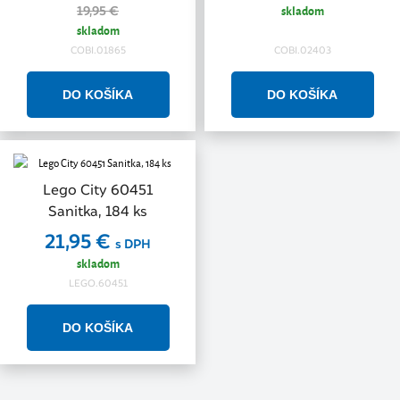
skladom
19,95 €
skladom
COBI.01865
COBI.02403
Lego City 60451
Sanitka, 184 ks
21,95 €
s DPH
skladom
LEGO.60451