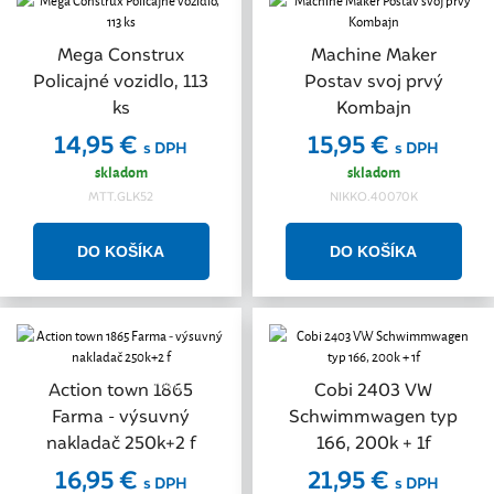
Mega Construx
Machine Maker
Policajné vozidlo, 113
Postav svoj prvý
ks
Kombajn
14,95 €
15,95 €
s DPH
s DPH
skladom
skladom
MTT.GLK52
NIKKO.40070K
Akcia
Action town 1865
Cobi 2403 VW
Farma - výsuvný
Schwimmwagen typ
nakladač 250k+2 f
166, 200k + 1f
16,95 €
21,95 €
s DPH
s DPH