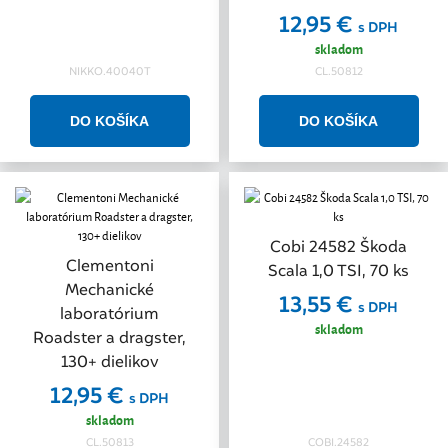
12,95 €
s DPH
skladom
NIKKO.40040T
CL.50812
Cobi 24582 Škoda
Clementoni
Scala 1,0 TSI, 70 ks
Mechanické
13,55 €
s DPH
laboratórium
skladom
Roadster a dragster,
130+ dielikov
12,95 €
s DPH
skladom
CL.50813
COBI.24582