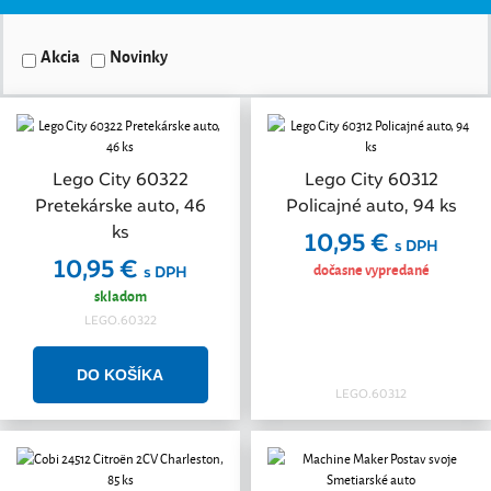
Akcia
Novinky
Lego City 60322
Lego City 60312
Pretekárske auto, 46
Policajné auto, 94 ks
ks
10,95 €
s DPH
10,95 €
dočasne vypredané
s DPH
skladom
LEGO.60322
LEGO.60312