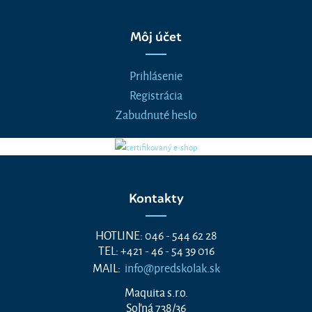
Môj účet
Prihlásenie
Registrácia
Zabudnuté heslo
Kontakty
HOTLINE: 046 - 544 62 28
TEL: +421 - 46 - 54 39 016
MAIL:
info@predskolak.sk
Maquita s.r.o.
Soľná 738/36