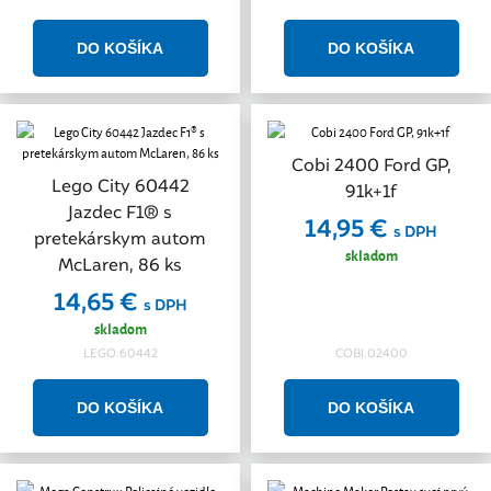
Cobi 2400 Ford GP,
Lego City 60442
91k+1f
Jazdec F1® s
14,95 €
s DPH
pretekárskym autom
skladom
McLaren, 86 ks
14,65 €
s DPH
skladom
LEGO.60442
COBI.02400