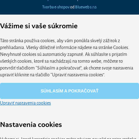
Tvorba e-shopov
od
Blueweb s.r.o.
Vážime si vaše súkromie
Táto stránka používa cookies, aby vám ponúkla skvelý zážitok z
prehliadania. Všetky dôležité informácie nájdete na stránke Cookies.
Nevyhnuté cookies sú automaticky zapnuté. Ak súhlasíte s prijatím
všetkých cookies, ktoré sa nachádzajú na tomto webe, môžete to
potvrdiť tlačidlom “Súhlasím a pokračovať", ak chcete svoje nastavenia
upraviť kliknite na tlačidlo “Upraviť nastavenia cookies".
SÚHLASÍM A POKRAČOVAŤ
Upraviť nastavenia cookies
Nastavenia cookies
Vyberte si, ktoré kategórie cookies máte záujem povoliť na tejto stránke.