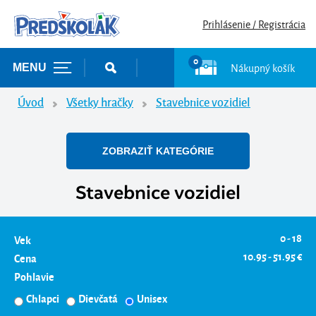
Prihlásenie / Registrácia
0
Nákupný košík
MENU
Úvod
Všetky hračky
Stavebnice vozidiel
ZOBRAZIŤ KATEGÓRIE
Stavebnice vozidiel
0 - 18
Vek
10.95 - 51.95 €
Cena
Pohlavie
Chlapci
Dievčatá
Unisex