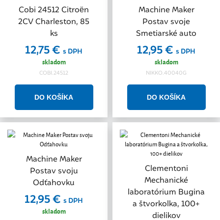
Cobi 24512 Citroën
Machine Maker
2CV Charleston, 85
Postav svoje
ks
Smetiarské auto
12,75 €
12,95 €
s DPH
s DPH
skladom
skladom
COBI.24512
NIKKO.40040G
Machine Maker
Clementoni
Postav svoju
Mechanické
Odťahovku
laboratórium Bugina
12,95 €
s DPH
a štvorkolka, 100+
skladom
dielikov