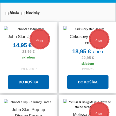
Akcia
Novinky
John Stan Jednorožec
Cirkusový stan, 125
Akcia
Akcia
cm
14,95 €
s DPH
18,95 €
21,95 €
s DPH
skladom
22,95 €
skladom
JOHN.78807
DW.8725
John Stan Pop-up
Akcia
Melissa & Doug
Disney Frozen