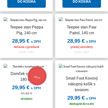
Teepee stan Peppa
Teepee stan Paw
Pig, 140 cm
Patrol, 140 cm
28,95 €
28,95 €
s DPH
s DPH
dočasne vypredané
predaj ukončený
JOHN.72807
JOHN.71107
Domček s tunelom
Akcia
Small Foot Kovový
180 cm
nákupný košík s
29,95 €
s DPH
tovarom
34,95 €
29,95 €
skladom
s DPH
dostupné do 10 dní