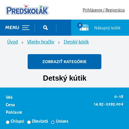
Prihlásenie / Registrácia
0
Nákupný košík
MENU
Úvod
Všetky hračky
Detský kútik
ZOBRAZIŤ KATEGÓRIE
Detský kútik
0 - 18
Vek
14.95 - 2295.00 €
Cena
Pohlavie
Chlapci
Dievčatá
Unisex