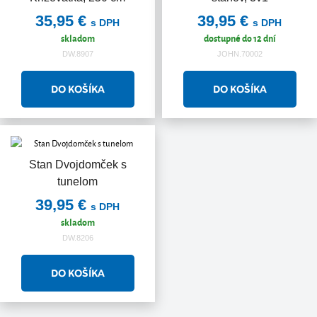
35,95 €
39,95 €
s DPH
s DPH
skladom
dostupné do 12 dní
DW.8907
JOHN.70002
Stan Dvojdomček s
tunelom
39,95 €
s DPH
skladom
DW.8206