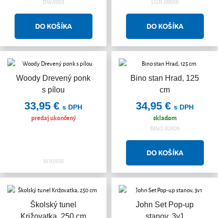
DW.8903
LGR.09559
Woody Drevený ponk
Bino stan Hrad, 125
s pílou
cm
33,95 €
34,95 €
s DPH
s DPH
predaj ukončený
skladom
BINO.82809
W.91935
Školský tunel
John Set Pop-up
Križovatka, 250 cm
stanov, 3v1