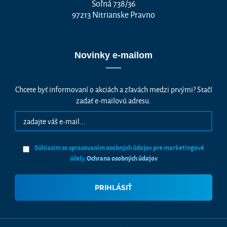
Soľná 738/36
97213 Nitrianske Pravno
Novinky e-mailom
Chcete byť informovaní o akciách a zľavách medzi prvými? Stačí
zadať e-mailovú adresu.
Súhlasím so spracovaním osobných údajov pre marketingové
účely.
Ochrana osobných údajov
Vážime si vaše súkromie
Táto stránka používa cookies, aby vám ponúkla skvelý zážitok z
prehliadania. Všetky dôležité informácie nájdete na stránke Cookies.
Nevyhnuté cookies sú automaticky zapnuté. Ak súhlasíte s prijatím
všetkých cookies, ktoré sa nachádzajú na tomto webe, môžete to potvrdiť
tlačidlom “Súhlasím a pokračovať", ak chcete svoje nastavenia upraviť