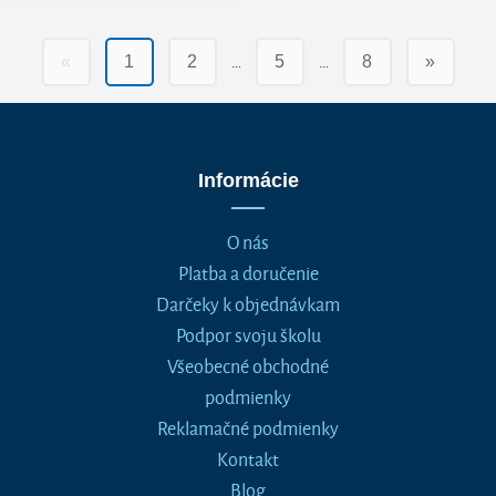
…
…
«
1
2
5
8
»
Informácie
O nás
Platba a doručenie
Darčeky k objednávkam
Podpor svoju školu
Všeobecné obchodné
podmienky
Reklamačné podmienky
Kontakt
Blog