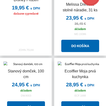
Melissa Drevené
19,95 €
s DPH
stolné náradie, 31 ks
dočasne vypredané
23,95 €
s DPH
36,45 €
skladom
MD.19386
JOHN.75144
Stanový domček, 100
Ecoiffier Moja prvá
cm
kuchynka
24,95 €
28,95 €
s DPH
s DPH
skladom
skladom
DW.8003
ECF.1688