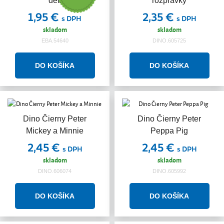
deti
rozprávky
1,95 €
2,35 €
s DPH
s DPH
skladom
skladom
EBA.54640
DINO.605725
Dino Čierny Peter
Dino Čierny Peter
Mickey a Minnie
Peppa Pig
2,45 €
2,45 €
s DPH
s DPH
skladom
skladom
DINO.606074
DINO.605992