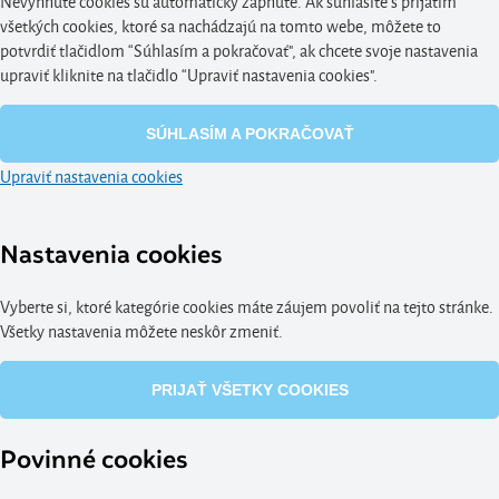
Nevyhnuté cookies sú automaticky zapnuté. Ak súhlasíte s prijatím
všetkých cookies, ktoré sa nachádzajú na tomto webe, môžete to
potvrdiť tlačidlom “Súhlasím a pokračovať", ak chcete svoje nastavenia
upraviť kliknite na tlačidlo “Upraviť nastavenia cookies".
SÚHLASÍM A POKRAČOVAŤ
Upraviť nastavenia cookies
Nastavenia cookies
Vyberte si, ktoré kategórie cookies máte záujem povoliť na tejto stránke.
Všetky nastavenia môžete neskôr zmeniť.
PRIJAŤ VŠETKY COOKIES
Povinné cookies