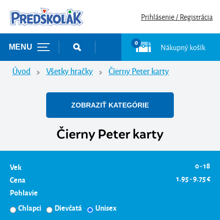
Prihlásenie / Registrácia
0
Nákupný košík
MENU
Úvod
Všetky hračky
Čierny Peter karty
ZOBRAZIŤ KATEGÓRIE
Čierny Peter karty
0 - 18
Vek
1.95 - 9.75 €
Cena
Pohlavie
Chlapci
Dievčatá
Unisex