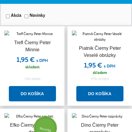
Akcia
Novinky
Trefl Čierny Peter
Piatnik Čierny Peter
Minnie
Veselé obrázky
1,95 €
s DPH
1,95 €
s DPH
skladom
skladom
TRF.08486
PTK.427824
Efko Čierny Peter pre
Dino Čierny Peter
Novinka