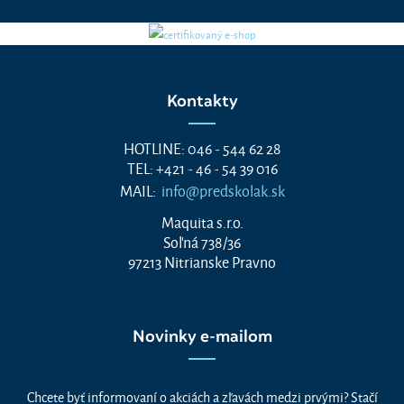
Kontakty
HOTLINE: 046 - 544 62 28
TEL: +421 - 46 - 54 39 016
MAIL:
info@predskolak.sk
Maquita s.r.o.
Soľná 738/36
97213 Nitrianske Pravno
Novinky e-mailom
Chcete byť informovaní o akciách a zľavách medzi prvými? Stačí