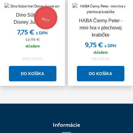
Dino Súbor hier
Akcia
HABA Čierny Peter -
Disney Junior 4v1
mini hra v plechovej
7,75 €
s DPH
krabičke
12,95 €
9,75 €
skladom
s DPH
skladom
DINO.623675
HB.1301320
Informácie