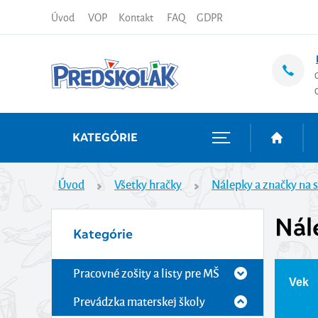
Úvod
VOP
Kontakt
FAQ
GDPR
KATEGÓRIE
Úvod
Všetky hračky
Nálepky a značky na 
Nál
Kategórie
Pracovné zošity a listy pre MŠ
Vek
Prevádzka materskej školy