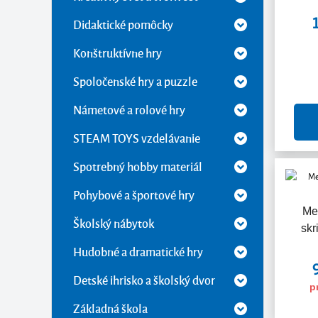
Didaktické pomôcky
Konštruktívne hry
Spoločenské hry a puzzle
Námetové a rolové hry
STEAM TOYS vzdelávanie
Spotrebný hobby materiál
Pohybové a športové hry
Me
Školský nábytok
skr
Hudobné a dramatické hry
Detské ihrisko a školský dvor
p
Základná škola