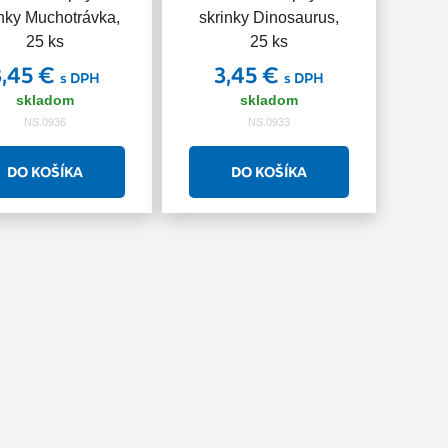
inky Muchotrávka,
skrinky Dinosaurus,
25 ks
25 ks
3,45 €
3,45 €
s DPH
s DPH
skladom
skladom
NS.0936
NS.0933