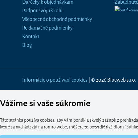
Darčeky k objednávkam
Zabudnuté
Podpor svoju školu
Všeobecné obchodné podmienky
Reklamačné podmienky
Kontakt
Blog
Informácie o používaní cookies
| © 2026 Blueweb s.r.o.
Vážime si vaše súkromie
Táto stránka používa cookies, aby vám ponúkla skvelý zážitok z prehliada
ktoré sa nachádzajú na tomto webe, môžete to potvrdiť tlačidlom “Súhlasím