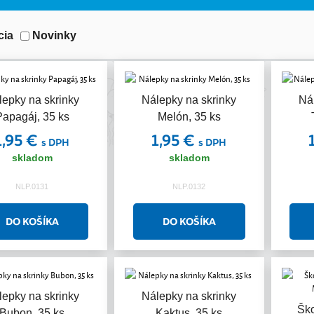
cia
Novinky
lepky na skrinky
Nálepky na skrinky
Ná
Papagáj, 35 ks
Melón, 35 ks
1,95 €
1,95 €
s DPH
s DPH
skladom
skladom
NLP.0131
NLP.0132
lepky na skrinky
Nálepky na skrinky
Ško
Bubon, 35 ks
Kaktus, 35 ks