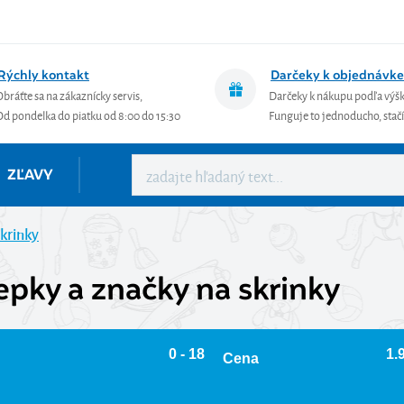
Rýchly kontakt
Darčeky k objednávke
Obráťte sa na zákaznícky servis,
Darčeky k nákupu podľa výš
Od pondelka do piatku od 8:00 do 15:30
Funguje to jednoducho, stačí 
ZĽAVY
skrinky
epky a značky na skrinky
0 - 18
1.9
Cena