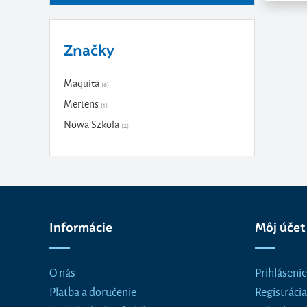
Značky
Maquita
(6)
Mertens
(1)
Nowa Szkola
(2)
Informácie
Môj účet
O nás
Prihlásenie
Platba a doručenie
Registrácia