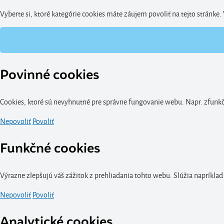
Mertens
(1)
Vyberte si, ktoré kategórie cookies máte záujem povoliť na tejto stránke
Munabo
(5)
Morphun
(3)
Nowa Szkola
(16)
Piatnik
(2)
Povinné cookies
PIX-IT
(1)
Playbox
(2)
Cookies, ktoré sú nevyhnutné pre správne fungovanie webu. Napr. zfunkčn
Pocos
(2)
Nepovoliť
Povoliť
Quercetti
(2)
Ready2Learn
(4)
Funkčné cookies
Safari Ltd
(11)
Seva
(2)
Výrazne zlepšujú váš zážitok z prehliadania tohto webu. Slúžia napríklad
Small Foot
(11)
Nepovoliť
Povoliť
Smoby
(1)
Svojtka & Co.
Analytické cookies
(6)