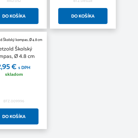
RAD.052
BTZ.085118
etzold Školský
mpas, Ø 4.8 cm
2,95 €
s DPH
skladom
BTZ.009996