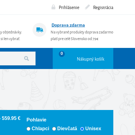
Prihlásenie
Registrácia
Doprava zdarma
ky objednávky.
Na vybrané produkty doprava zadarmo
si len vybrať.
platí pre celé Slovensko od 79€
0
Nákupný košík
- 559.95 €
Pohlavie
Chlapci
Dievčatá
Unisex