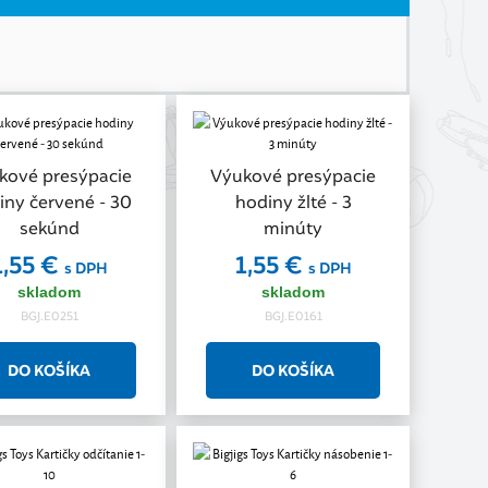
kové presýpacie
Výukové presýpacie
iny červené - 30
hodiny žlté - 3
sekúnd
minúty
1,55 €
1,55 €
s DPH
s DPH
skladom
skladom
BGJ.E0251
BGJ.E0161