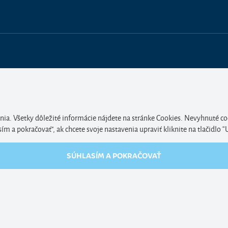
nia. Všetky dôležité informácie nájdete na stránke Cookies. Nevyhnuté co
 a pokračovať", ak chcete svoje nastavenia upraviť kliknite na tlačidlo “
SÚHLASÍM A POKRAČOVAŤ