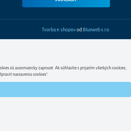
Tvorba e-shopov
od
Blueweb s.r.o.
okies sú automaticky zapnuté. Ak súhlasíte s prijatím všetkých cookies,
Upraviť nastavenia cookies".