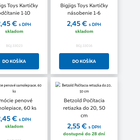
igs Toys Kartičky
Bigjigs Toys Kartičky
odčítanie 1-10
násobenie 1-6
2,45 €
2,45 €
s DPH
s DPH
skladom
skladom
BGJ.33023
BGJ.33016
mócie penové
Betzold Počítacia
olepiace, 60 ks
retiazka do 20, 50
cm
2,45 €
s DPH
2,55 €
skladom
s DPH
dostupné do 28 dní