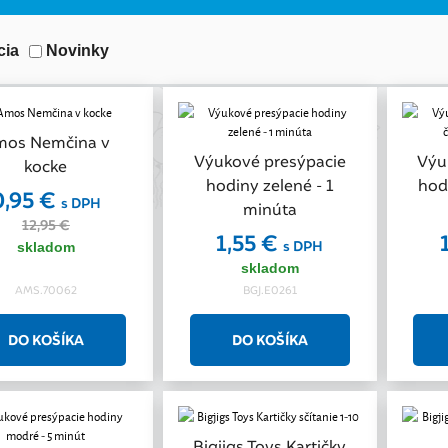
cia
Novinky
mos Nemčina v
Akcia
Výukové presýpacie
Výu
kocke
hodiny zelené - 1
hod
0,95 €
s DPH
minúta
12,95 €
1,55 €
s DPH
skladom
skladom
AMS.70062
BGJ.E0261
Bigjigs Toys Kartičky