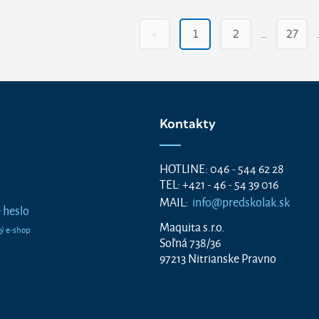
…
«
1
2
27
Kontakty
HOTLINE: 046 - 544 62 28
TEL: +421 - 46 - 54 39 016
MAIL:
info@predskolak.sk
 heslo
Maquita s.r.o.
Soľná 738/36
97213 Nitrianske Pravno