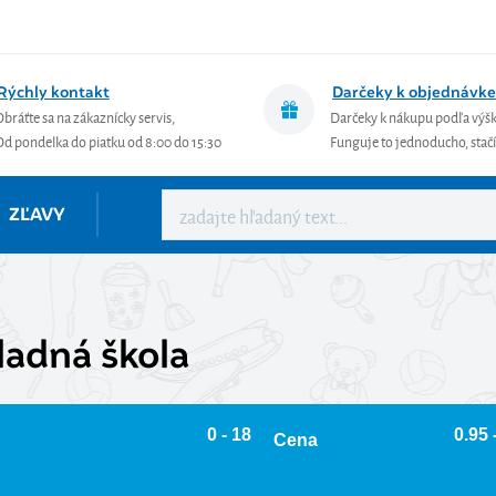
Rýchly kontakt
Darčeky k objednávke
Obráťte sa na zákaznícky servis,
Darčeky k nákupu podľa výš
Od pondelka do piatku od 8:00 do 15:30
Funguje to jednoducho, stačí 
ZĽAVY
ladná škola
0 - 18
0.95 
Cena