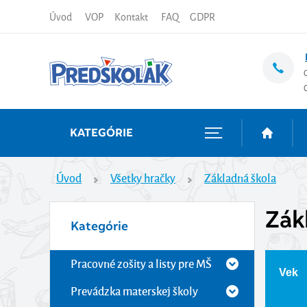
Úvod
VOP
Kontakt
FAQ
GDPR
KATEGÓRIE
Úvod
Všetky hračky
Základná škola
Zák
Kategórie
Pracovné zošity a listy pre MŠ
Vek
Prevádzka materskej školy