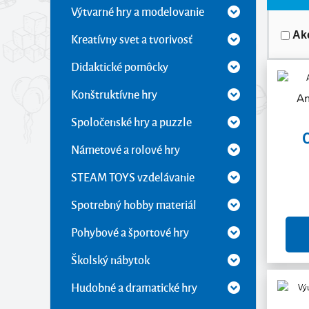
Výtvarné hry a modelovanie
Ak
Kreatívny svet a tvorivosť
Didaktické pomôcky
Konštruktívne hry
A
Spoločenské hry a puzzle
Námetové a rolové hry
STEAM TOYS vzdelávanie
Spotrebný hobby materiál
Pohybové a športové hry
Školský nábytok
Hudobné a dramatické hry