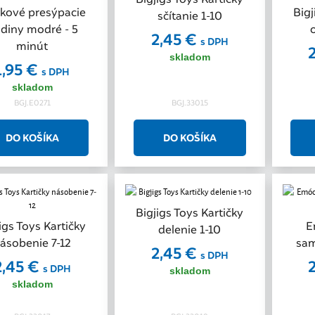
kové presýpacie
Bigj
sčítanie 1-10
diny modré - 5
2,45 €
s DPH
minút
skladom
1,95 €
s DPH
skladom
BGJ.E0271
BGJ.33015
Bigjigs Toys Kartičky
igs Toys Kartičky
E
delenie 1-10
ásobenie 7-12
sam
2,45 €
s DPH
2,45 €
s DPH
skladom
skladom