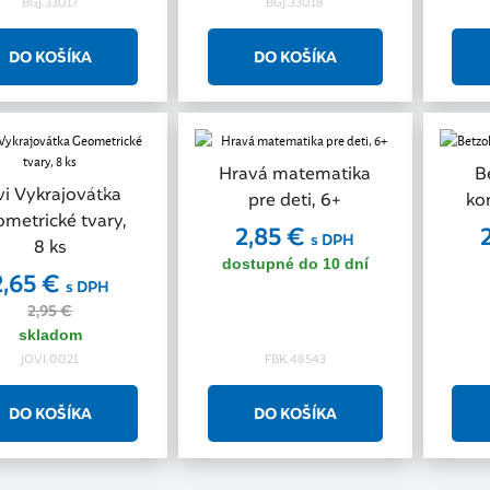
BGJ.33017
BGJ.33018
Hravá matematika
B
Akcia
vi Vykrajovátka
pre deti, 6+
ko
metrické tvary,
2,85 €
s DPH
8 ks
dostupné do 10 dní
2,65 €
s DPH
2,95 €
skladom
JOVI.0021
FBK.48543