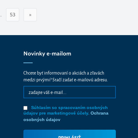
…
53
»
Novinky e-mailom
Chcete byť informovaní o akciách a zľavách
medzi prvými? Stačí zadať e-mailovú adresu.
Súhlasím so spracovaním osobných
údajov pre marketingové účely.
Ochrana
osobných údajov