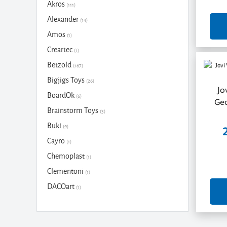
Akros
(111)
Alexander
(14)
Amos
(1)
Creartec
(1)
Betzold
(167)
Bigjigs Toys
(26)
Jo
BoardOk
(6)
Geo
Brainstorm Toys
(3)
Buki
(9)
Cayro
(1)
Chemoplast
(1)
Clementoni
(1)
DACOart
(1)
Dede
(1)
Dino
(3)