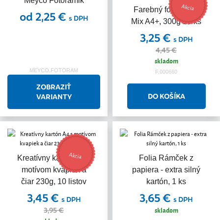
Meyco Fotorámik
Akcia
Farebný fotokartón
od 2,25 €
s DPH
Mix A4+, 300g 10 ks
3,25 €
s DPH
4,45 €
skladom
MEYCO.FOTORAM
F.000660
ZOBRAZIŤ
VARIANTY
Akcia
Kreatívny kartón A4 s
Folia Rámček z
motívom kvapiek a
papiera - extra silný
čiar 230g, 10 listov
kartón, 1 ks
3,45 €
3,65 €
s DPH
s DPH
skladom
3,95 €