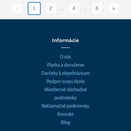
…
…
«
1
2
4
6
»
Informácie
O nás
Platba a doručenie
Darčeky k objednávkam
Podpor svoju školu
Všeobecné obchodné
podmienky
Reklamačné podmienky
Kontakt
Blog