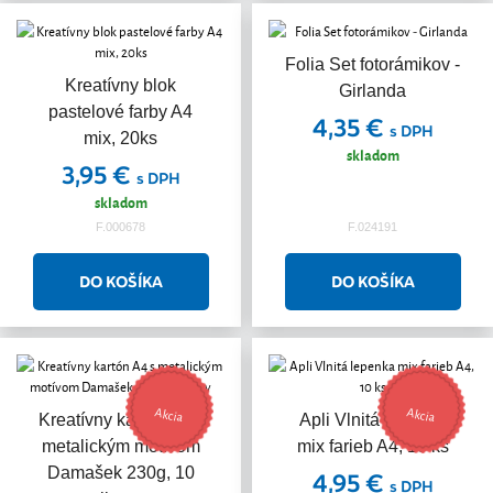
Folia Set fotorámikov -
Kreatívny blok
Girlanda
pastelové farby A4
4,35 €
s DPH
mix, 20ks
skladom
3,95 €
s DPH
skladom
F.000678
F.024191
Akcia
Akcia
Kreatívny kartón A4 s
Apli Vlnitá lepenka
metalickým motívom
mix farieb A4, 10 ks
Damašek 230g, 10
4,95 €
s DPH