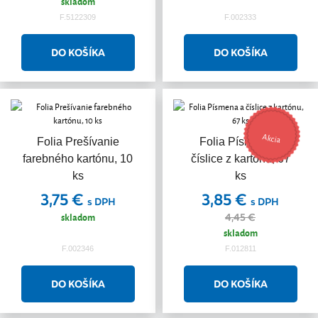
skladom
F.5122309
F.002333
Akcia
Folia Prešívanie
Folia Písmena a
farebného kartónu, 10
číslice z kartónu, 67
ks
ks
3,75 €
3,85 €
s DPH
s DPH
skladom
4,45 €
skladom
F.002346
F.012811