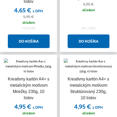
listov
5,95 €
4,65 €
skladom
s DPH
5,95 €
skladom
F.5102309
APLI.13826
Kreatívny kartón A4+ s
Kreatívny kartón A4+ s
metalickým motívom
metalickým motívom
Mriežky 230g, 10
štruktúrovaný 230g,
listov
10 listov
4,95 €
4,95 €
s DPH
s DPH
skladom
skladom