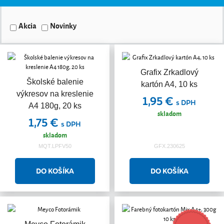
Akcia
Novinky
Grafix Zrkadlový
Školské balenie
kartón A4, 10 ks
výkresov na kreslenie
1,95 €
s DPH
A4 180g, 20 ks
skladom
1,75 €
s DPH
skladom
MQT.LPFV50
GFX.230625