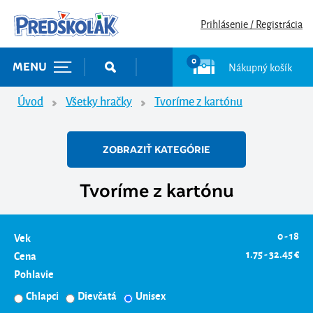
Prihlásenie / Registrácia
0
Nákupný košík
MENU
Úvod
Všetky hračky
Tvoríme z kartónu
ZOBRAZIŤ KATEGÓRIE
Tvoríme z kartónu
0 - 18
Vek
1.75 - 32.45 €
Cena
Pohlavie
Chlapci
Dievčatá
Unisex