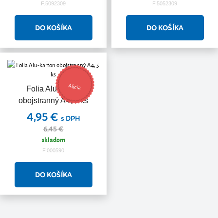
F.5092309
F.5052309
Akcia
Folia Alu-karton
obojstranný A4, 5 ks
4,95 €
s DPH
6,45 €
skladom
F.000590