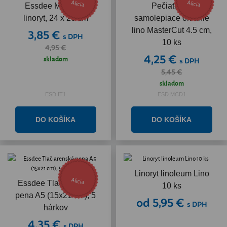
Akcia
Akcia
Essdee Miska na
Pečiatkové
linoryt, 24 x 20 cm
samolepiace okrúhle
lino MasterCut 4.5 cm,
3,85 €
s DPH
10 ks
4,95 €
4,25 €
skladom
s DPH
5,45 €
skladom
ESD.IT1
ESD.MCD1
Linoryt linoleum Lino
Akcia
Essdee Tlačiarenská
10 ks
pena A5 (15x21 cm), 5
od 5,95 €
s DPH
hárkov
4,35 €
s DPH