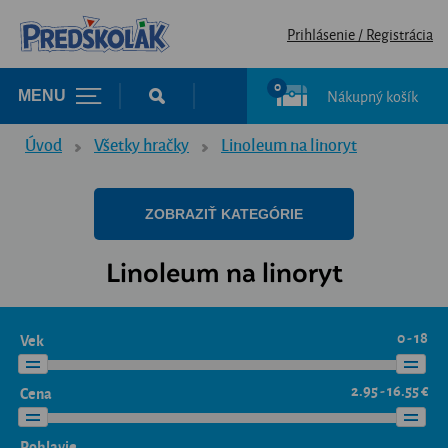
Prihlásenie / Registrácia
0
Nákupný košík
MENU
Úvod
Všetky hračky
Linoleum na linoryt
ZOBRAZIŤ KATEGÓRIE
Linoleum na linoryt
0 - 18
Vek
2.95 - 16.55 €
Cena
Pohlavie