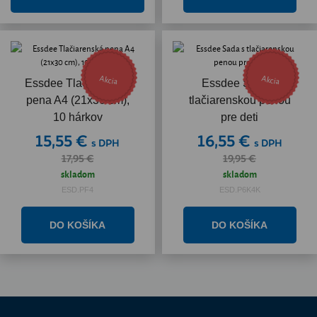
Akcia
Akcia
Essdee Tlačiarenská
Essdee Sada s
pena A4 (21x30 cm),
tlačiarenskou penou
10 hárkov
pre deti
15,55 €
16,55 €
s DPH
s DPH
17,95 €
19,95 €
skladom
skladom
ESD.PF4
ESD.P6K4K