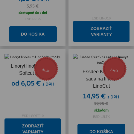
5,95 €
dostupné do 7 dní
ESD.LINO10
ESD.PF5/5
ZOBRAZIŤ
VARIANTY
Linoryt linoleum Lino
Akcia
Akcia
Essdee Kreatívna
Softcut 10 ks
sada na linoryt
od 6,05 €
s DPH
LinoCut
14,95 €
s DPH
19,95 €
skladom
ESD.LSOFT10
ESD.L2LTK
ZOBRAZIŤ
VARIANTY