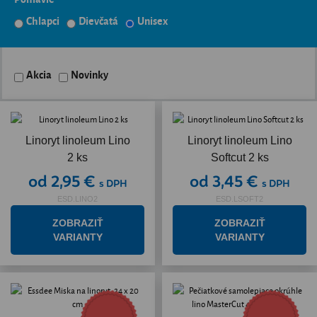
Chlapci
Dievčatá
Unisex
Akcia
Novinky
Linoryt linoleum Lino
Linoryt linoleum Lino
2 ks
Softcut 2 ks
od 2,95 €
od 3,45 €
s DPH
s DPH
ESD.LINO2
ESD.LSOFT2
ZOBRAZIŤ
ZOBRAZIŤ
VARIANTY
VARIANTY