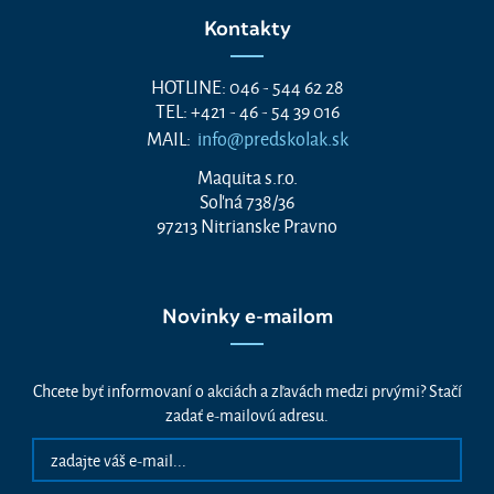
Kontakty
HOTLINE: 046 - 544 62 28
TEL: +421 - 46 - 54 39 016
MAIL:
info@predskolak.sk
Maquita s.r.o.
Soľná 738/36
97213 Nitrianske Pravno
Novinky e-mailom
Chcete byť informovaní o akciách a zľavách medzi prvými? Stačí
zadať e-mailovú adresu.