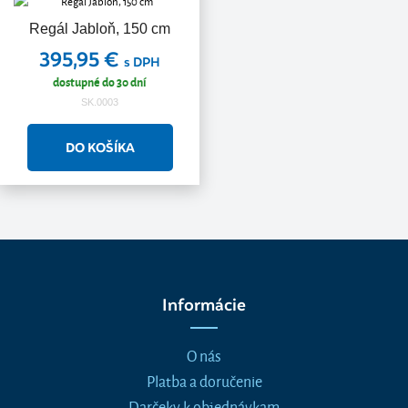
Regál Jabloň, 150 cm
395,95 €
s DPH
dostupné do 30 dní
SK.0003
Informácie
O nás
Platba a doručenie
Darčeky k objednávkam