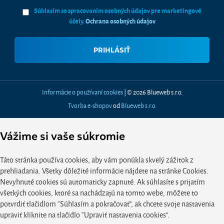
Súhlasím so spracovaním osobných údajov pre marketingové
účely.
Ochrana osobných údajov
Informácie o používaní cookies
| © 2026 Blueweb s.r.o.
Tvorba e-shopov
od
Blueweb s.r.o.
Vážime si vaše súkromie
Táto stránka používa cookies, aby vám ponúkla skvelý zážitok z
prehliadania. Všetky dôležité informácie nájdete na stránke Cookies.
Nevyhnuté cookies sú automaticky zapnuté. Ak súhlasíte s prijatím
všetkých cookies, ktoré sa nachádzajú na tomto webe, môžete to
potvrdiť tlačidlom “Súhlasím a pokračovať", ak chcete svoje nastavenia
upraviť kliknite na tlačidlo “Upraviť nastavenia cookies".