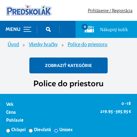
Prihlásenie / Registrácia
0
Nákupný košík
MENU
Úvod
Všetky hračky
Police do priestoru
ZOBRAZIŤ KATEGÓRIE
Police do priestoru
0 - 18
Vek
219.95 - 395.95 €
Cena
Pohlavie
Chlapci
Dievčatá
Unisex