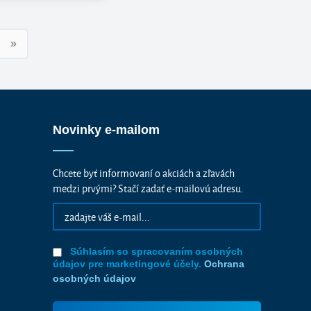
»
Novinky e-mailom
Chcete byť informovaní o akciách a zľavách
medzi prvými? Stačí zadať e-mailovú adresu.
Súhlasím so spracovaním osobných
údajov pre marketingové účely.
Ochrana
osobných údajov