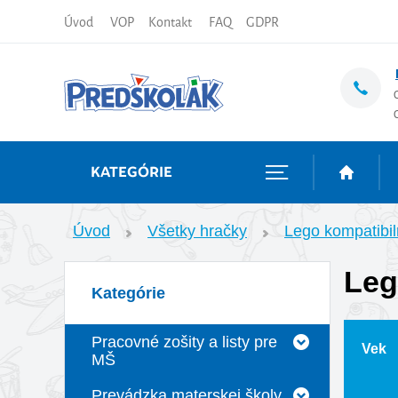
Úvod
VOP
Kontakt
FAQ
GDPR
KATEGÓRIE
Úvod
Všetky hračky
Lego kompatibil
Leg
Kategórie
Pracovné zošity a listy pre
Vek
MŠ
Prevádzka materskej školy