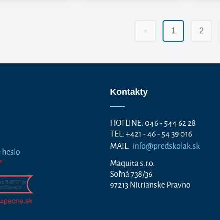
«
1
2
Kontakty
HOTLINE: 046 - 544 62 28
TEL: +421 - 46 - 54 39 016
MAIL:
info@predskolak.sk
 heslo
Maquita s.r.o.
Soľná 738/36
97213 Nitrianske Pravno
a. Všetky