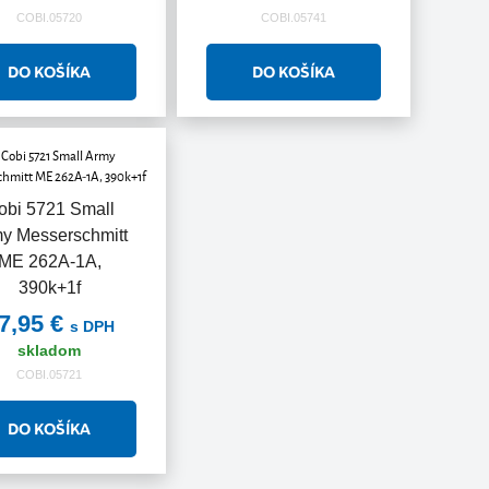
COBI.05720
COBI.05741
obi 5721 Small
y Messerschmitt
ME 262A-1A,
390k+1f
7,95 €
s DPH
skladom
COBI.05721