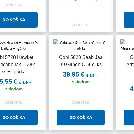
COBI.02403
COBI.02267
bi 5728 Hawker
Cobi 5828 Saab Jas
C
ricane Mk. I, 382
39 Gripen C, 465 ks
Arm
ks + figúrka
39,95 €
s DPH
5,55 €
skladom
s DPH
4
skladom
COBI.05728
COBI.05828