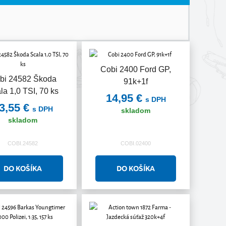
Cobi 2400 Ford GP,
bi 24582 Škoda
91k+1f
la 1,0 TSI, 70 ks
14,95 €
s DPH
3,55 €
s DPH
skladom
skladom
COBI.24582
COBI.02400