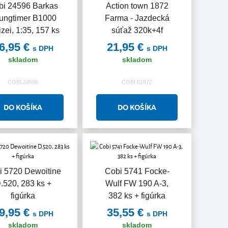
bi 24596 Barkas
Action town 1872
ungtimer B1000
Farma - Jazdecká
izei, 1:35, 157 ks
súťaž 320k+4f
6,95 €
21,95 €
s DPH
s DPH
skladom
skladom
COBI.24596
COBI.01872
i 5720 Dewoitine
Cobi 5741 Focke-
.520, 283 ks +
Wulf FW 190 A-3,
figúrka
382 ks + figúrka
9,95 €
35,55 €
s DPH
s DPH
skladom
skladom