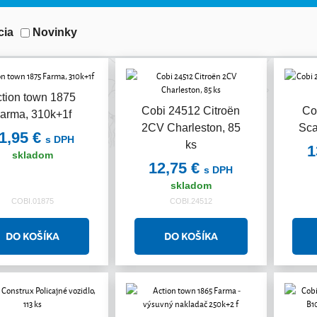
cia
Novinky
tion town 1875
Cobi 24512 Citroën
Co
arma, 310k+1f
2CV Charleston, 85
Sca
1,95 €
s DPH
ks
1
skladom
12,75 €
s DPH
skladom
COBI.01875
COBI.24512