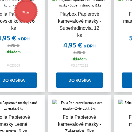
Akcia
olia Papierové
Playbox Papierové
F
ľovské korunky, 6
karnevalové masky -
mas
ks
Superhrdinovia, 12
ks
4,95 €
s DPH
4,95 €
5,95 €
s DPH
skladom
5,95 €
skladom
F.023309
PB.2472212
olia Papierové
Folia Papierové
F
masky Lesné
karnevalové masky -
m
zvieratá, 6 ks
Zvieratká, 6ks