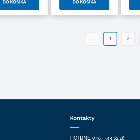
«
1
2
Kontakty
HOTLINE: 046 - 544 62 28