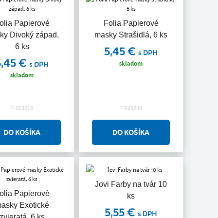
olia Papierové
Folia Papierové
ky Divoký západ,
masky Strašidlá, 6 ks
6 ks
5,45 €
s DPH
5,45 €
skladom
s DPH
skladom
F.023219
F.023239
Jovi Farby na tvár 10
olia Papierové
ks
asky Exotické
5,55 €
s DPH
zvieratá, 6 ks