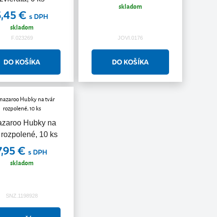
skladom
5,45 €
s DPH
skladom
F.023269
JOVI.0176
zaroo Hubky na
 rozpolené, 10 ks
7,95 €
s DPH
skladom
SNZ.1198928