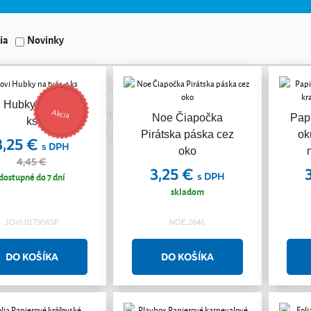
ia
Novinky
i Hubky na tvár, 4
Akcia
Noe Čiapočka
Pap
ks
Pirátska páska cez
ok
3,25 €
s DPH
oko
4,45 €
3,25 €
dostupné do 7 dní
s DPH
skladom
JOVI.017904SP
NOE.2646