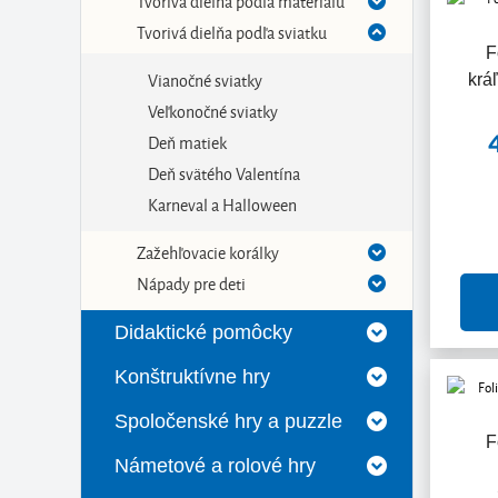
Tvorivá dielňa podľa materiálu
Tvorivá dielňa podľa sviatku
F
Vianočné sviatky
krá
Veľkonočné sviatky
Deň matiek
Deň svätého Valentína
Karneval a Halloween
Zažehľovacie korálky
Nápady pre deti
Didaktické pomôcky
Konštruktívne hry
Spoločenské hry a puzzle
F
Námetové a rolové hry