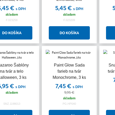
5,45 €
5,45 €
s DPH
s DPH
skladom
skladom
F.023259
F.023209
azaroo Šablóny
Paint Glow Sada
Sna
na tvár a telo
farieb na tvár
tvár
alloween, 3 ks
Monochrome, 3 ks
6,95 €
7,45 €
s DPH
s DPH
skladom
9,95 €
skladom
SNZ.1198013
PG.HP040