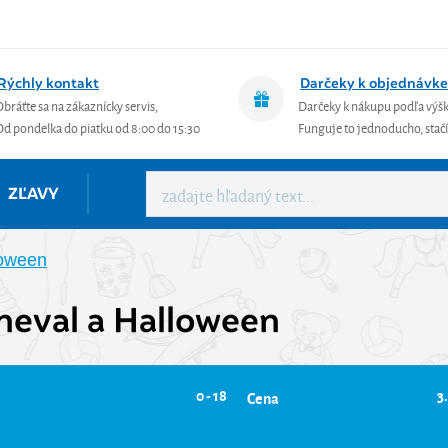
Rýchly kontakt
Darčeky k objednávke
Obráťte sa na zákaznícky servis,
Darčeky k nákupu podľa výš
Od pondelka do piatku od 8:00 do 15:30
Funguje to jednoducho, stačí 
ZĽAVY
loween
neval a Halloween
0 - 18
3.
Cena