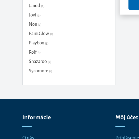
Janod
(2)
Jovi
(3)
Noe
(2)
PaintGlow
(1)
Playbox
(3)
Rolf
(1)
Snazaroo
(7)
Sycomore
(1)
Informácie
Môj účet
O nás
Prihlásenie