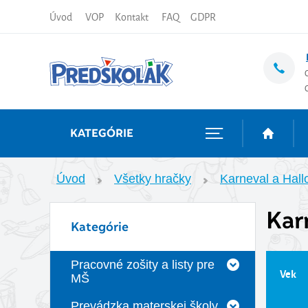
Úvod
VOP
Kontakt
FAQ
GDPR
KATEGÓRIE
Úvod
Všetky hračky
Karneval a Hal
Kar
Kategórie
Pracovné zošity a listy pre
Vek
MŠ
Prevádzka materskej školy