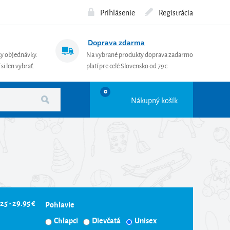
Prihlásenie
Registrácia
Doprava zdarma
ky objednávky.
Na vybrané produkty doprava zadarmo
si len vybrať.
platí pre celé Slovensko od 79€
0
Nákupný košík
25 - 29.95 €
Pohlavie
Chlapci
Dievčatá
Unisex