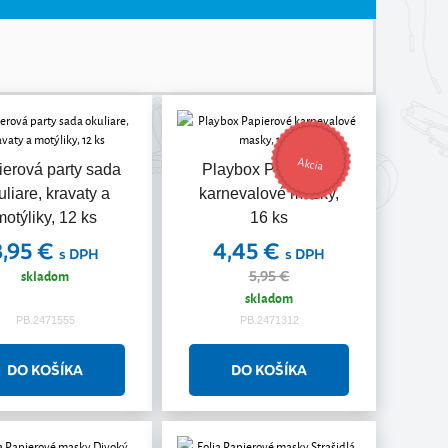
Akcia
ierová party sada
Playbox Papierové
uliare, kravaty a
karnevalové masky,
motýliky, 12 ks
16 ks
3,95 €
4,45 €
s DPH
s DPH
skladom
5,95 €
skladom
PB.2471555
PB.2471312