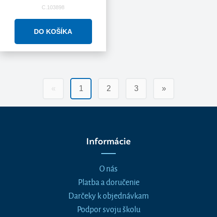
C.103898
«
1
2
3
»
Informácie
O nás
Platba a doručenie
Darčeky k objednávkam
Podpor svoju školu