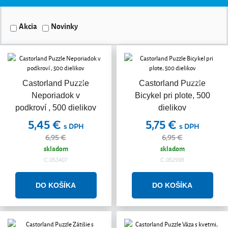
Akcia
Novinky
Akcia
Akcia
Castorland Puzzle
Castorland Puzzle
Neporiadok v
Bicykel pri plote, 500
podkroví , 500 dielikov
dielikov
5,45 €
5,75 €
s DPH
s DPH
6,95 €
6,95 €
skladom
skladom
C.053407
C.052998