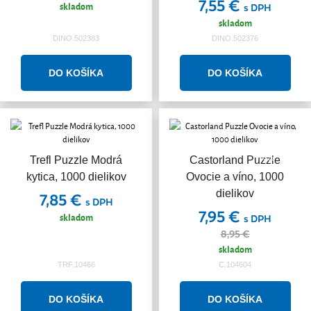
7,55 €
skladom
s DPH
skladom
DINO.502383
DINO.502376
Akcia
Trefl Puzzle Modrá
Castorland Puzzle
kytica, 1000 dielikov
Ovocie a víno, 1000
dielikov
7,85 €
s DPH
7,95 €
skladom
s DPH
8,95 €
skladom
TRF.10466
C.104604