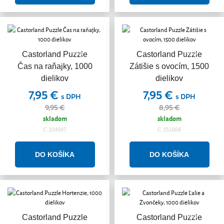
Akcia
Akcia
Castorland Puzzle
Castorland Puzzle
Čas na raňajky, 1000
Zátišie s ovocím, 1500
dielikov
dielikov
7,95 €
7,95 €
s DPH
s DPH
9,95 €
8,95 €
skladom
skladom
C.104697
C.151868
Akcia
Castorland Puzzle
Castorland Puzzle