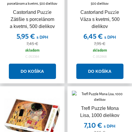
Akcia
Akcia
Castorland Puzzle
Castorland Puzzle
Zátišie s porcelánom
Váza s kvetmi, 500
a kvetmi, 500 dielikov
dielikov
5,95 €
6,45 €
s DPH
s DPH
7,45 €
7,95 €
skladom
skladom
C.053384
C.052868
Trefl Puzzle Mona
Lisa, 1000 dielikov
7,10 €
s DPH