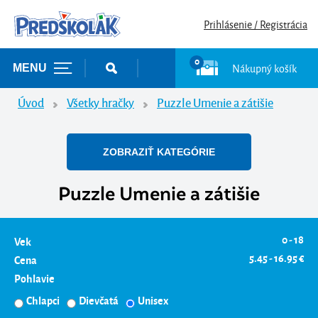
Prihlásenie / Registrácia
0
Nákupný košík
MENU
Úvod
Všetky hračky
Puzzle Umenie a zátišie
ZOBRAZIŤ KATEGÓRIE
Puzzle Umenie a zátišie
0 - 18
Vek
5.45 - 16.95 €
Cena
Pohlavie
Chlapci
Dievčatá
Unisex