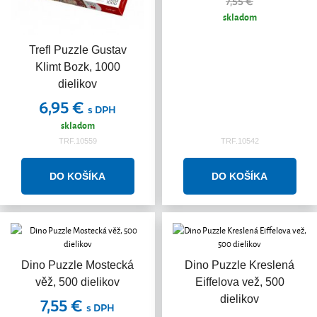
7,55 €
skladom
Trefl Puzzle Gustav
Klimt Bozk, 1000
dielikov
6,95 €
s DPH
skladom
TRF.10559
TRF.10542
Dino Puzzle Mostecká
Dino Puzzle Kreslená
věž, 500 dielikov
Eiffelova vež, 500
dielikov
7,55 €
s DPH