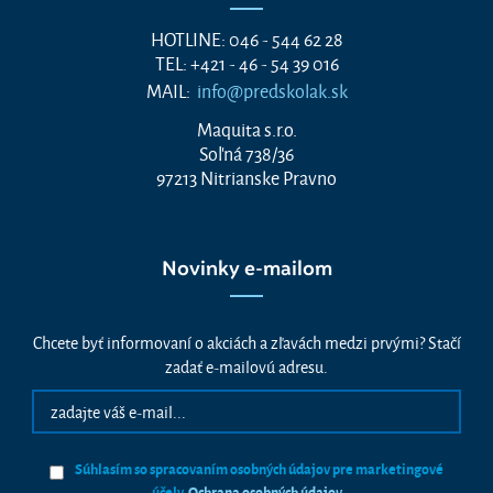
HOTLINE: 046 - 544 62 28
TEL: +421 - 46 - 54 39 016
MAIL:
info@predskolak.sk
Maquita s.r.o.
Soľná 738/36
97213 Nitrianske Pravno
Novinky e-mailom
Chcete byť informovaní o akciách a zľavách medzi prvými? Stačí
zadať e-mailovú adresu.
Súhlasím so spracovaním osobných údajov pre marketingové
účely.
Ochrana osobných údajov