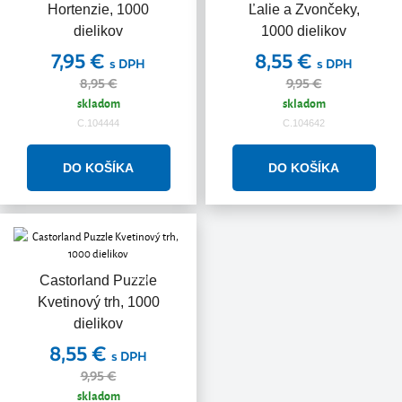
Hortenzie, 1000
Ľalie a Zvončeky,
dielikov
1000 dielikov
7,95 €
8,55 €
s DPH
s DPH
8,95 €
9,95 €
skladom
skladom
C.104444
C.104642
Akcia
Castorland Puzzle
Kvetinový trh, 1000
dielikov
8,55 €
s DPH
9,95 €
skladom