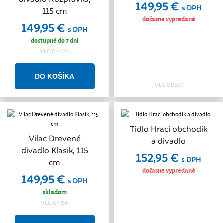
149,95 €
s DPH
115 cm
dočasne vypredané
149,95 €
s DPH
dostupné do 7 dní
VLC.04624
VLC.08557
Tidlo Hrací obchodík
Vilac Drevené
a divadlo
divadlo Klasik, 115
152,95 €
s DPH
cm
dočasne vypredané
149,95 €
s DPH
skladom
VLC.07756