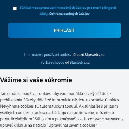
Súhlasím so spracovaním osobných údajov pre marketingové
účely.
Ochrana osobných údajov
Informácie o používaní cookies
| © 2026 Blueweb s.r.o.
Tvorba e-shopov
od
Blueweb s.r.o.
Vážime si vaše súkromie
Táto stránka používa cookies, aby vám ponúkla skvelý zážitok z
prehliadania. Všetky dôležité informácie nájdete na stránke Cookies.
Nevyhnuté cookies sú automaticky zapnuté. Ak súhlasíte s prijatím
všetkých cookies, ktoré sa nachádzajú na tomto webe, môžete to
potvrdiť tlačidlom “Súhlasím a pokračovať", ak chcete svoje nastavenia
upraviť kliknite na tlačidlo “Upraviť nastavenia cookies".