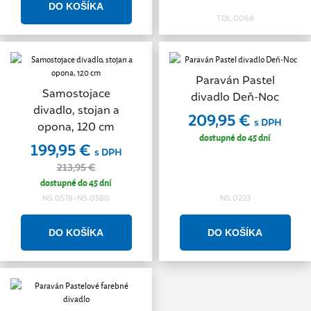
TDL.0068
Paraván Pastel
Samostojace
divadlo Deň-Noc
divadlo, stojan a
209,95 €
s DPH
opona, 120 cm
dostupné do 45 dní
199,95 €
s DPH
213,95 €
dostupné do 45 dní
NS.0578+NS.0580
NS.0223