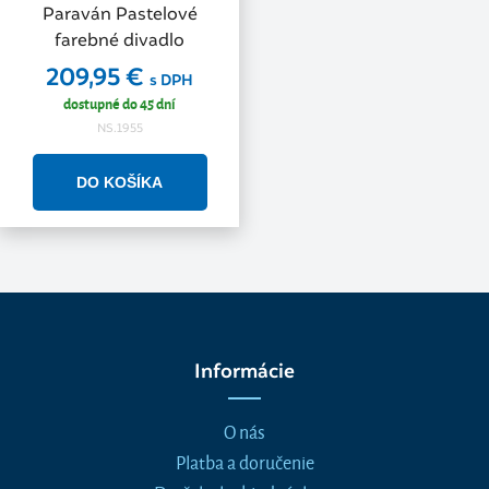
Paraván Pastelové
farebné divadlo
209,95 €
s DPH
dostupné do 45 dní
NS.1955
Informácie
O nás
Platba a doručenie