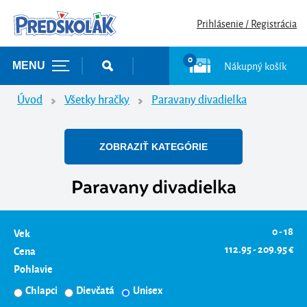
Prihlásenie / Registrácia
0
Nákupný košík
MENU
Úvod
Všetky hračky
Paravany divadielka
ZOBRAZIŤ KATEGÓRIE
Paravany divadielka
0 - 18
Vek
112.95 - 209.95 €
Cena
Pohlavie
Chlapci
Dievčatá
Unisex