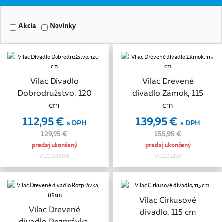
Akcia
Novinky
Vilac Divadlo
Vilac Drevené
Dobrodružstvo, 120
divadlo Zámok, 115
cm
cm
112,95 €
139,95 €
s DPH
s DPH
129,95 €
155,95 €
predaj ukončený
predaj ukončený
VLC.08608
VLC.01207
Vilac Cirkusové
Vilac Drevené
divadlo, 115 cm
divadlo Rozprávka,