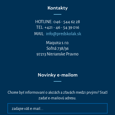
Kontakty
HOTLINE: 046 - 544 62 28
TEL: +421 - 46 - 54 39 016
MAIL:
info@predskolak.sk
Maquita s.r.o.
Soľná 738/36
97213 Nitrianske Pravno
Novinky e-mailom
Chcete byť informovaní o akciách a zľavách medzi prvými? Stačí
zadať e-mailovú adresu.