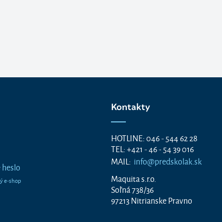
Kontakty
HOTLINE: 046 - 544 62 28
TEL: +421 - 46 - 54 39 016
MAIL:
info@predskolak.sk
 heslo
Maquita s.r.o.
Soľná 738/36
97213 Nitrianske Pravno