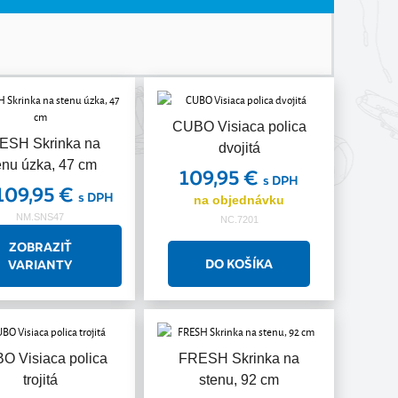
CUBO Visiaca polica
ESH Skrinka na
dvojitá
enu úzka, 47 cm
109,95 €
s DPH
109,95 €
s DPH
na objednávku
NM.SNS47
NC.7201
ZOBRAZIŤ
VARIANTY
O Visiaca polica
FRESH Skrinka na
trojitá
stenu, 92 cm