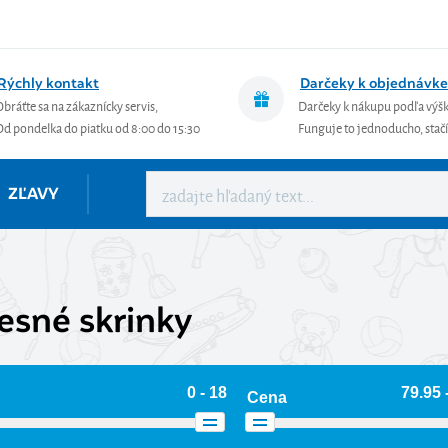
Rýchly kontakt
Darčeky k objednávke
Obráťte sa na zákaznícky servis,
Darčeky k nákupu podľa výš
Od pondelka do piatku od 8:00 do 15:30
Funguje to jednoducho, stačí 
ZĽAVY
esné skrinky
0 - 18
79.95 
Cena