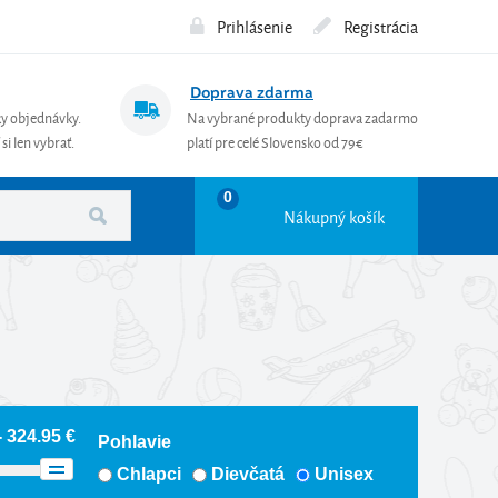
Prihlásenie
Registrácia
Doprava zdarma
ky objednávky.
Na vybrané produkty doprava zadarmo
si len vybrať.
platí pre celé Slovensko od 79€
0
Nákupný košík
- 324.95 €
Pohlavie
Chlapci
Dievčatá
Unisex