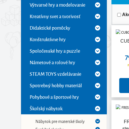
Výtvarné hry a modelovanie
Ak
Kreatívny svet a tvorivosť
Didaktické pomôcky
Konštruktívne hry
CUB
Spoločenské hry a puzzle
7
Námetové a rolové hry
STEAM TOYS vzdelávanie
Spotrebný hobby materiál
Pohybové a športové hry
Školský nábytok
Nábytok pre materské školy
FR
ste