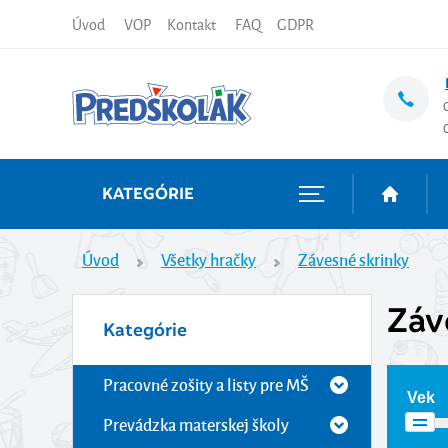
Úvod
VOP
Kontakt
FAQ
GDPR
KATEGÓRIE
Úvod
Všetky hračky
Závesné skrinky
Záv
Kategórie
Pracovné zošity a listy pre MŠ
Vek
Prevádzka materskej školy