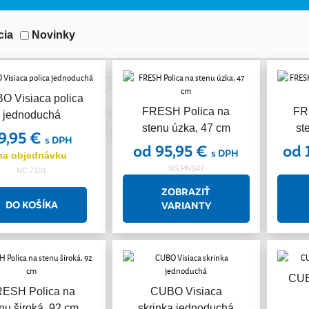
cia
Novinky
O Visiaca polica
FRESH Polica na
FR
jednoduchá
stenu úzka, 47 cm
st
9,95 €
s DPH
od 95,95 €
od 
s DPH
na objednávku
NS.PNS47
NC.7101
ZOBRAZIŤ
VARIANTY
CUB
ESH Polica na
CUBO Visiaca
nu široká, 92 cm
skrinka jednoduchá