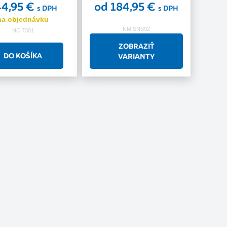
44,95 €
od 184,95 €
s DPH
s DPH
na objednávku
NM.SNS92
NC.7301
ZOBRAZIŤ
VARIANTY