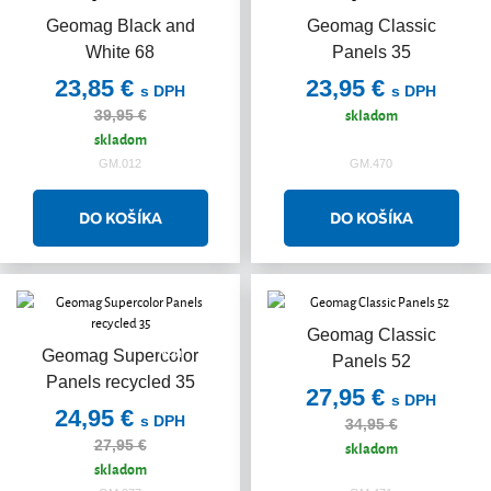
Geomag Black and
Geomag Classic
Akcia
White 68
Panels 35
23,85 €
23,95 €
s DPH
s DPH
skladom
39,95 €
skladom
GM.012
GM.470
Geomag Classic
Akcia
Akcia
Akcia
Geomag Supercolor
Panels 52
Panels recycled 35
27,95 €
s DPH
24,95 €
s DPH
34,95 €
27,95 €
skladom
skladom