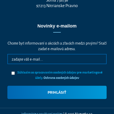
97213 Nitrianske Pravno
Novinky e-mailom
Chcete byť informovaní o akciách a zľavách medzi prvými? Stačí
zadať e-mailovú adresu.
Súhlasím so spracovaním osobných údajov pre marketingové
účely.
Ochrana osobných údajov
Vážime si vaše súkromie
Táto stránka používa cookies, aby vám ponúkla skvelý zážitok z
prehliadania. Všetky dôležité informácie nájdete na stránke Cookies.
Nevyhnuté cookies sú automaticky zapnuté. Ak súhlasíte s prijatím
všetkých cookies, ktoré sa nachádzajú na tomto webe, môžete to potvrdiť
tlačidlom “Súhlasím a pokračovať", ak chcete svoje nastavenia upraviť
Informácie o používaní cookies
| © 2026 Blueweb s.r.o.