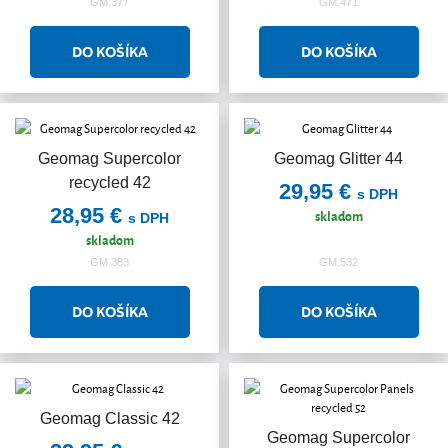
GM.377
GM.471
Geomag Supercolor
Geomag Glitter 44
recycled 42
29,95 €
s DPH
28,95 €
skladom
s DPH
skladom
GM.383
GM.532
Geomag Classic 42
Geomag Supercolor