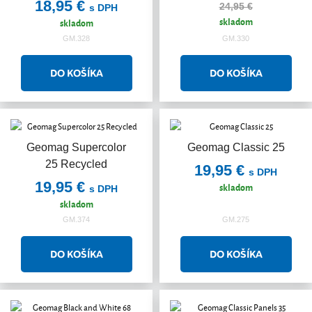
18,95 €
24,95 €
s DPH
skladom
skladom
GM.328
GM.330
Geomag Supercolor
Geomag Classic 25
25 Recycled
19,95 €
s DPH
19,95 €
skladom
s DPH
skladom
GM.374
GM.275