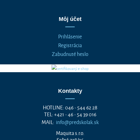
Môj účet
Prihlásenie
Registrácia
Zabudnuté heslo
Kontakty
HOTLINE: 046 - 544 62 28
TEL: +421 - 46 - 54 39 016
MAIL:
info@predskolak.sk
Maquita s.r.o.
Soľná 738/36