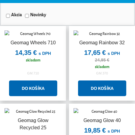
Akcia
Novinky
Geomag Wheels 710
Geomag Rainbow 32
Akcia
14,35 €
17,65 €
s DPH
s DPH
skladom
24,95 €
skladom
GM.710
GM.370
Geomag Glow
Geomag Glow 40
Akcia
Recycled 25
19,85 €
s DPH