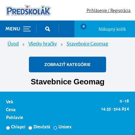
Prihlásenie / Registrácia
0
Nákupný košík
MENU
Úvod
Všetky hračky
Stavebnice Geomag
ZOBRAZIŤ KATEGÓRIE
Stavebnice Geomag
0 - 18
Vek
14.35 - 324.85 €
Cena
Pohlavie
Chlapci
Dievčatá
Unisex