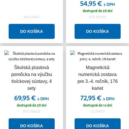
54,95 €
s DPH
dostupné do 28 dní
AKR.30691
BTZ.087992
Školská plastová
Magnetická
pomôcka na výučbu
numerická zostava
tisíckovej sústavy, 4
pre 3.-4. ročník, 176
sety
kariet
69,95 €
72,95 €
s DPH
s DPH
dostupné do 28 dní
dostupné do 10 dní
BTZ.086528
LS.ZM022