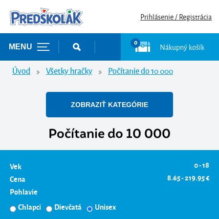
Prihlásenie / Registrácia
0
Nákupný košík
MENU
Úvod
Všetky hračky
Počítanie do 10 000
ZOBRAZIŤ KATEGÓRIE
Počítanie do 10 000
0 - 18
Vek
8.65 - 219.95 €
Cena
Pohlavie
Chlapci
Dievčatá
Unisex