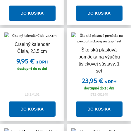
Číselný kalendár
Školská plastová
Čísla, 23.5 cm
pomôcka na výučbu
9,95 €
s DPH
tisíckovej sústavy, 1
dostupné do 10 dní
set
23,95 €
s DPH
dostupné do 28 dní
LS.ZM101
BTZ.081940