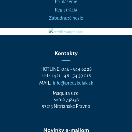
Prihlásenie
Registrácia
Zabudnuté heslo
Kontakty
HOTLINE: 046 - 544 62 28
TEL: +421 - 46 - 54 39 016
MAIL:
info@predskolak.sk
Maquita s.r.o.
Soľná 738/36
97213 Nitrianske Pravno
Novinky e-mailom