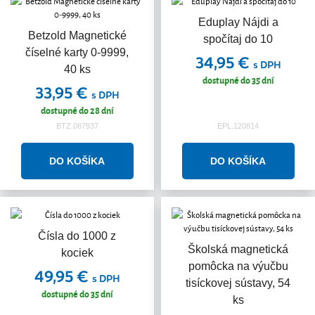
Eduplay Nájdi a
Betzold Magnetické
spočítaj do 10
číselné karty 0-9999,
34,95 €
s DPH
40 ks
dostupné do 35 dní
33,95 €
s DPH
dostupné do 28 dní
BTZ.087937
EPL.120814
Čísla do 1000 z
Školská magnetická
kociek
pomôcka na výučbu
49,95 €
s DPH
tisíckovej sústavy, 54
dostupné do 35 dní
ks