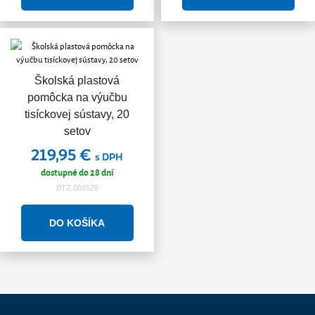
Školská plastová
pomôcka na výučbu
tisíckovej sústavy, 20
setov
219,95 €
s DPH
dostupné do 28 dní
BTZ.086529