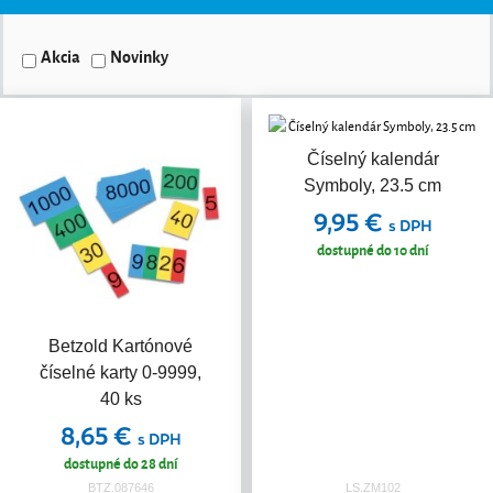
Akcia
Novinky
Číselný kalendár
Symboly, 23.5 cm
9,95 €
s DPH
dostupné do 10 dní
Betzold Kartónové
číselné karty 0-9999,
40 ks
8,65 €
s DPH
dostupné do 28 dní
BTZ.087646
LS.ZM102